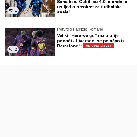
Schalkea: Gubili su 4:0, a onda je
uslijedio preokret za fudbalske
1
anale!
Potvrdio Fabrizio Romano
Veliki "Here we go" malo prije
ponoći - Liverpool se pojačao iz
·
Barcelone!
UDARNA VIJEST
2