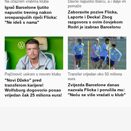
Na izlaznim vratima kluba
Davno napustio Barcu, a i dalje im
pomaže
Igrač Barcelone ljutito
Zaboravite pozive Flicka,
napustio trening nakon
Laporte i Decka! Zbog
srceparajućih riječi Flicka:
razgovora s ovim čovjekom
"Ne ideš s nama"
Rodri je izabrao Barcelonu
Pejčinović uskoro u novom klubu
Transfer vrijedan oko 50 miliona
eura
"Novi Džeko" pred
Zvijezda Barcelone danas
transferom karijere!
nazvala Flicka i poručila mu:
Wolfsburg dogovorio posao
"Neću se više vraćati u klub"
vrijedan čak 25 miliona eura!