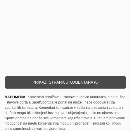
PRIKAŽI STRANICU KOMENTARA (0)
NAPOMENA:
Komentari odražavaju stavove njihovih autora/ica, a ne nužno
i stavove portala SportSport.ba te portal ne može i neće odgovarati za
sadržaj tih kometara. Komentari koji sadrže vrijeđanja, psovanja i vulgaran
riječnik mogu biti uklonjeni bez najave i objašnjenja, ali to ne obavezuje
SportSport.ba da obriše sve komentare koji krše pravila. Čitanjem prihvatate
mogućnost da među komentarima mogu biti pronađeni sadržaji koji mogu
biti u suprotnosti sa vašim uvjerenjima.