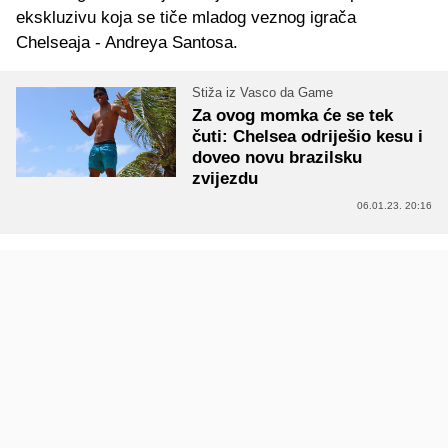
ekskluzivu koja se tiče mladog veznog igrača
Chelseaja - Andreya Santosa.
Stiža iz Vasco da Game
Za ovog momka će se tek
čuti: Chelsea odriješio kesu i
doveo novu brazilsku
zvijezdu
06.01.23. 20:16