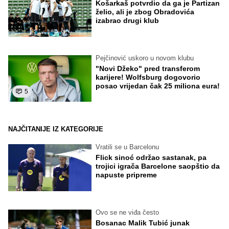
Košarkaš potvrdio da ga je Partizan
želio, ali je zbog Obradovića
izabrao drugi klub
Pejčinović uskoro u novom klubu
"Novi Džeko" pred transferom
karijere! Wolfsburg dogovorio
posao vrijedan čak 25 miliona eura!
5
NAJČITANIJE IZ KATEGORIJE
Vratili se u Barcelonu
Flick sinoć održao sastanak, pa
trojici igrača Barcelone saopštio da
napuste pripreme
Ovo se ne viđa često
Bosanac Malik Tubić junak