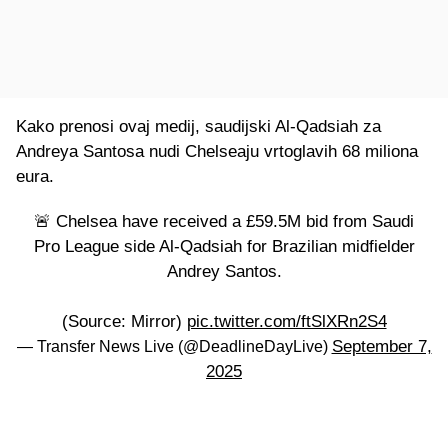
Kako prenosi ovaj medij, saudijski Al-Qadsiah za
Andreya Santosa nudi Chelseaju vrtoglavih 68 miliona
eura.
🚨 Chelsea have received a £59.5M bid from Saudi
Pro League side Al-Qadsiah for Brazilian midfielder
Andrey Santos.
(Source: Mirror)
pic.twitter.com/ftSlXRn2S4
September 7,
— Transfer News Live (@DeadlineDayLive)
2025