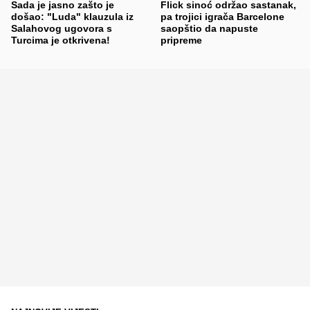
Sada je jasno zašto je
Flick sinoć održao sastanak,
došao: "Luda" klauzula iz
pa trojici igrača Barcelone
Salahovog ugovora s
saopštio da napuste
Turcima je otkrivena!
pripreme