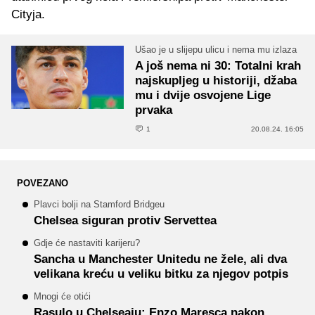
Cityja.
Ušao je u slijepu ulicu i nema mu izlaza
A još nema ni 30: Totalni krah
najskupljeg u historiji, džaba
mu i dvije osvojene Lige
prvaka
1
20.08.24. 16:05
POVEZANO
Plavci bolji na Stamford Bridgeu
Chelsea siguran protiv Servettea
Gdje će nastaviti karijeru?
Sancha u Manchester Unitedu ne žele, ali dva
velikana kreću u veliku bitku za njegov potpis
Mnogi će otići
Rasulo u Chelseaju: Enzo Maresca nakon