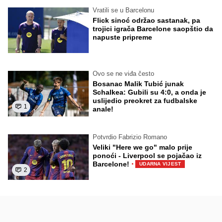
Vratili se u Barcelonu
Flick sinoć održao sastanak, pa
trojici igrača Barcelone saopštio da
napuste pripreme
Ovo se ne viđa često
Bosanac Malik Tubić junak
Schalkea: Gubili su 4:0, a onda je
uslijedio preokret za fudbalske
1
anale!
Potvrdio Fabrizio Romano
Veliki "Here we go" malo prije
ponoći - Liverpool se pojačao iz
·
Barcelone!
UDARNA VIJEST
2