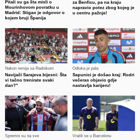
Pitali su ga šta misli o
za Benficu, pa na kraju
Mourinhovom povratku u
napravio potez zbog kojeg je
Madrid: Stigao je odgovor o
u centru pažnje!
kojem bruji Španija
Nakon remija sa Radnikom
Odluka je pala
Navijači Sarajeva bijesni: Šta
Sapunici je došao kraj: Rodri
vi tačno trenirate svaki
večeras objavio gdje
dan?"
nastavlja karijeru!
Spremni su na sve
Vratili se u Barcelonu