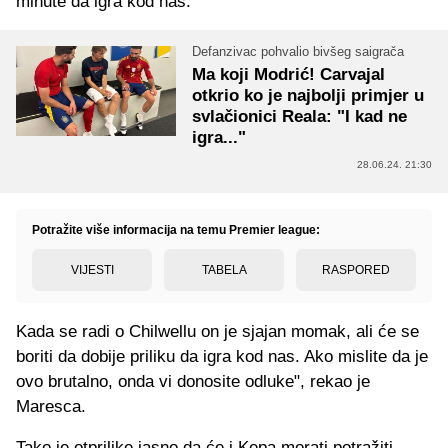
minute da igra kod nas.
Defanzivac pohvalio bivšeg saigrača
Ma koji Modrić! Carvajal
otkrio ko je najbolji primjer u
svlačionici Reala: "I kad ne
igra..."
28.06.24. 21:30
Potražite više informacija na temu Premier league:
VIJESTI
TABELA
RASPORED
Kada se radi o Chilwellu on je sjajan momak, ali će se
boriti da dobije priliku da igra kod nas. Ako mislite da je
ovo brutalno, onda vi donosite odluke", rekao je
Maresca.
Tako je otprilike jasno da će i Kepa morati potražiti