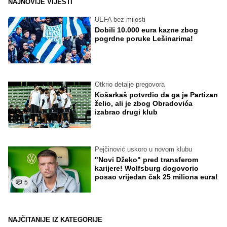
NAJNOVIJE VIJESTI
UEFA bez milosti
Dobili 10.000 eura kazne zbog
pogrdne poruke Lešinarima!
Otkrio detalje pregovora
Košarkaš potvrdio da ga je Partizan
želio, ali je zbog Obradovića
izabrao drugi klub
Pejčinović uskoro u novom klubu
"Novi Džeko" pred transferom
karijere! Wolfsburg dogovorio
posao vrijedan čak 25 miliona eura!
5
NAJČITANIJE IZ KATEGORIJE