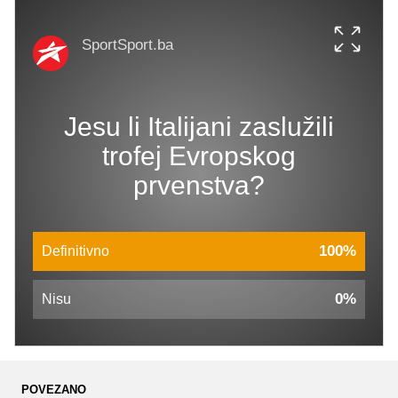
SportSport.ba
Jesu li Italijani zaslužili
trofej Evropskog
prvenstva?
100%
Definitivno 
0%
Nisu
POVEZANO