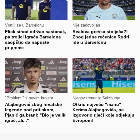
Vratili se u Barcelonu
Nije zadovoljan
Flick sinoć održao sastanak,
Realova greška stoljeća?!
pa trojici igrača Barcelone
Zbog jedne rečenice Rodri
saopštio da napuste
ide u Barcelonu
pripreme
"Problemi" s novim brojem
Njegov trener iz Salzburga
Alajbegović zbog hrvatske
Otkrio najveću "manu"
legende pod pritiskom,
Kerima Alajbegovića, pa
Pjanić ga brani: "Bio je veliki
izgovorio riječi koje odjekuju
igrač, ali..."
Evropom!