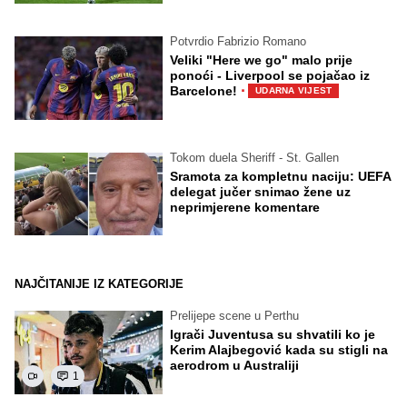
Potvrdio Fabrizio Romano
Veliki "Here we go" malo prije
ponoći - Liverpool se pojačao iz
·
Barcelone!
UDARNA VIJEST
Tokom duela Sheriff - St. Gallen
Sramota za kompletnu naciju: UEFA
delegat jučer snimao žene uz
neprimjerene komentare
NAJČITANIJE IZ KATEGORIJE
Prelijepe scene u Perthu
Igrači Juventusa su shvatili ko je
Kerim Alajbegović kada su stigli na
aerodrom u Australiji
1