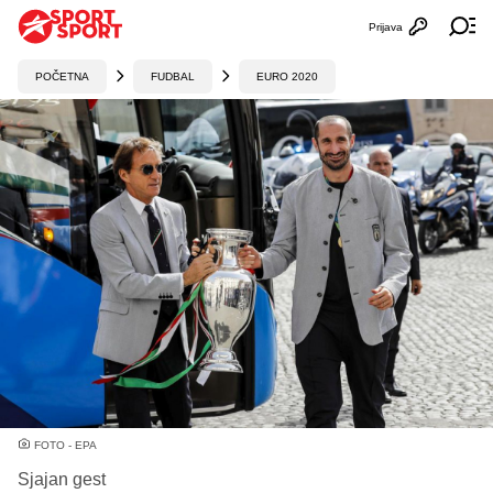
Prijava
Otvori profi
Ot
POČETNA
FUDBAL
EURO 2020
FOTO - EPA
Sjajan gest