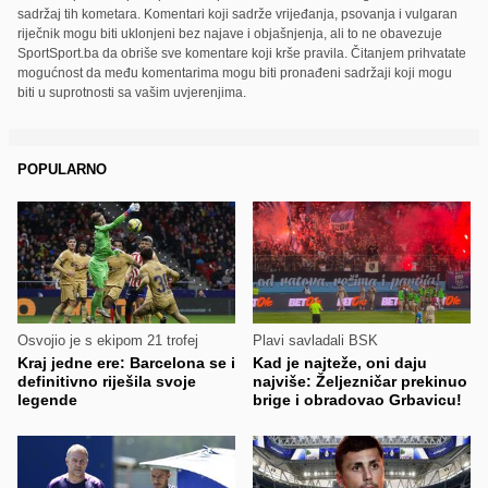
sadržaj tih kometara. Komentari koji sadrže vrijeđanja, psovanja i vulgaran
riječnik mogu biti uklonjeni bez najave i objašnjenja, ali to ne obavezuje
SportSport.ba da obriše sve komentare koji krše pravila. Čitanjem prihvatate
mogućnost da među komentarima mogu biti pronađeni sadržaji koji mogu
biti u suprotnosti sa vašim uvjerenjima.
POPULARNO
Osvojio je s ekipom 21 trofej
Plavi savladali BSK
Kraj jedne ere: Barcelona se i
Kad je najteže, oni daju
definitivno riješila svoje
najviše: Željezničar prekinuo
legende
brige i obradovao Grbavicu!