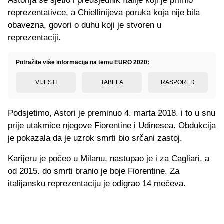
Astorija se sjetio i predsjednik Italije koji je primio
reprezentativce, a Chiellinijeva poruka koja nije bila
obavezna, govori o duhu koji je stvoren u
reprezentaciji.
Potražite više informacija na temu EURO 2020:
VIJESTI
TABELA
RASPORED
Podsjetimo, Astori je preminuo 4. marta 2018. i to u snu
prije utakmice njegove Fiorentine i Udinesea. Obdukcija
je pokazala da je uzrok smrti bio srčani zastoj.
Karijeru je počeo u Milanu, nastupao je i za Cagliari, a
od 2015. do smrti branio je boje Fiorentine. Za
italijansku reprezentaciju je odigrao 14 mečeva.