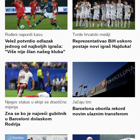
Rođeni napunili kasu
Tvrde hrvatski mediji
Velež potvrdio odlazak
Reprezentativac BiH uskoro
jednog od najboljih igrača:
postaje novi igrač Hajduka!
"Više nije član našeg kluba"
Njegov status u ekipi se drastično
Jačaju tim
mijenja
Barcelona oborila rekord
Zna se ko je najveći gubitnik
novim ulaznim transferom
u Barceloni dolaskom
Rodrija