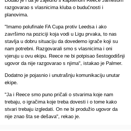
Dodao je i da je zajedno s kapitenom Reece Jamesom
razgovarao s vlasnicima kluba o budućnosti i
planovima.
"Imamo polufinale FA Cupa protiv Leedsa i ako
završimo na poziciji koja vodi u Ligu prvaka, to nas
stavlja u dobru situaciju da dovedemo igrače koji su
nam potrebni. Razgovarali smo s vlasnicima i oni
vjeruju u ovu ekipu. Reece ne bi potpisao šestogodišnji
ugovor da nije razgovarao s njima", istakao je Palmer.
Dodatno je pojasnio i unutrašnju komunikaciju unutar
ekipe.
"Ja i Reece smo puno pričali o stvarima koje nam
trebaju, o igračima koje treba dovesti i o tome kako
stvari trebaju izgledati. On ne bi produžio ugovor da
nije znao šta se dešava", rekao je.