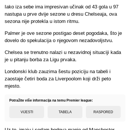
Iako iza sebe ima impresivan učinak od 43 gola u 97
nastupa u prve dvije sezone u dresu Chelseaja, ova
sezona nije protekla u istom ritmu.
Palmer je ove sezone postigao deset pogodaka, što je
dovelo do spekulacija o njegovom nezadovoljstvu.
Chelsea se trenutno nalazi u nezavidnoj situaciji kada
je u pitanju borba za Ligu prvaka.
Londonski klub zauzima šestu poziciju na tabeli i
zaostaje četiri boda za Liverpoolom koji drži peto
mjesto.
Potražite više informacija na temu Premier league:
VIJESTI
TABELA
RASPORED
Uz to, imaju i sedam bodova manje od Manchester