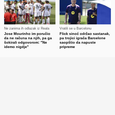
Ne zanima ih odlazak iz Reala
Vratili se u Barcelonu
Jose Mourinho im poručio
Flick sinoć održao sastanak,
da ne računa na njih, pa ga
pa trojici igrača Barcelone
šokirali odgovorom: "Ne
saopštio da napuste
idemo nigdje"
pripreme