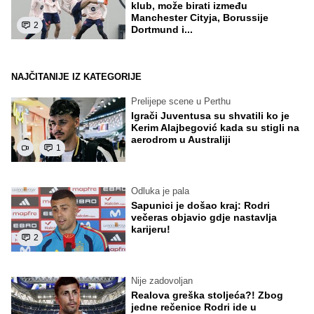
klub, može birati između
Manchester Cityja, Borussije
2
Dortmund i...
NAJČITANIJE IZ KATEGORIJE
Prelijepe scene u Perthu
Igrači Juventusa su shvatili ko je
Kerim Alajbegović kada su stigli na
aerodrom u Australiji
1
Odluka je pala
Sapunici je došao kraj: Rodri
večeras objavio gdje nastavlja
karijeru!
2
Nije zadovoljan
Realova greška stoljeća?! Zbog
jedne rečenice Rodri ide u