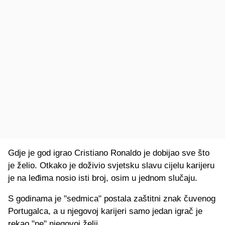
Gdje je god igrao Cristiano Ronaldo je dobijao sve što
je želio. Otkako je doživio svjetsku slavu cijelu karijeru
je na leđima nosio isti broj, osim u jednom slučaju.
S godinama je "sedmica" postala zaštitni znak čuvenog
Portugalca, a u njegovoj karijeri samo jedan igrač je
rekao "ne" njegovoj želji.