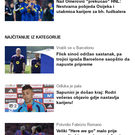
Nail Omerović "prekucao" HNL:
Nestvarna pobjeda Osijeka i
utakmica karijere za bh. fudbalera
NAJČITANIJE IZ KATEGORIJE
Vratili se u Barcelonu
Flick sinoć održao sastanak, pa
trojici igrača Barcelone saopštio da
napuste pripreme
Odluka je pala
Sapunici je došao kraj: Rodri
večeras objavio gdje nastavlja
karijeru!
2
Potvrdio Fabrizio Romano
Veliki "Here we go" malo prije