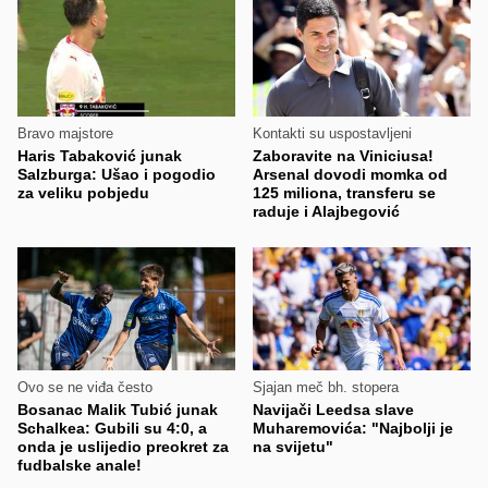
Bravo majstore
Kontakti su uspostavljeni
Haris Tabaković junak
Zaboravite na Viniciusa!
Salzburga: Ušao i pogodio
Arsenal dovodi momka od
za veliku pobjedu
125 miliona, transferu se
raduje i Alajbegović
Ovo se ne viđa često
Sjajan meč bh. stopera
Bosanac Malik Tubić junak
Navijači Leedsa slave
Schalkea: Gubili su 4:0, a
Muharemovića: "Najbolji je
onda je uslijedio preokret za
na svijetu"
fudbalske anale!