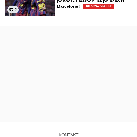
ponoći - Liverpool se pojačao iz
·
Barcelone!
UDARNA VIJEST
2
KONTAKT