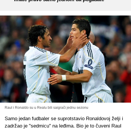
Raul i Ronaldo su u Realu bili saigrači jednu sezonu
Samo jedan fudbaler se suprotstavio Ronaldovoj želji i
zadržao je "sedmicu" na leđima. Bio je to čuveni Raul