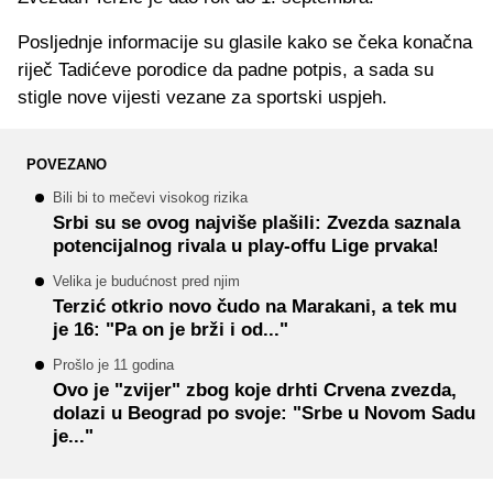
Posljednje informacije su glasile kako se čeka konačna
riječ Tadićeve porodice da padne potpis, a sada su
stigle nove vijesti vezane za sportski uspjeh.
POVEZANO
Bili bi to mečevi visokog rizika
Srbi su se ovog najviše plašili: Zvezda saznala
potencijalnog rivala u play-offu Lige prvaka!
Velika je budućnost pred njim
Terzić otkrio novo čudo na Marakani, a tek mu
je 16: "Pa on je brži i od..."
Prošlo je 11 godina
Ovo je "zvijer" zbog koje drhti Crvena zvezda,
dolazi u Beograd po svoje: "Srbe u Novom Sadu
je..."