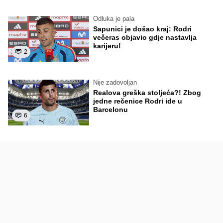
Odluka je pala
Sapunici je došao kraj: Rodri
večeras objavio gdje nastavlja
karijeru!
2
Nije zadovoljan
Realova greška stoljeća?! Zbog
jedne rečenice Rodri ide u
Barcelonu
6