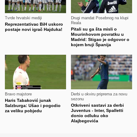
Tvrde hrvatski mediji
Drugi mandat Posebnog na klupi
Reala
Reprezentativac BiH uskoro
Pitali su ga šta misli o
postaje novi igrač Hajduka!
Mourinhovom povratku u
Madrid: Stigao je odgovor o
kojem bruji Španija
Bravo majstore
Derbi u okviru priprema za novu
sezonu
Haris Tabaković junak
Otkriveni sastavi za derbi
Salzburga: Ušao i pogodio
Juventus - Inter, Spalletti
za veliku pobjedu
donio odluku oko
Alajbegovića