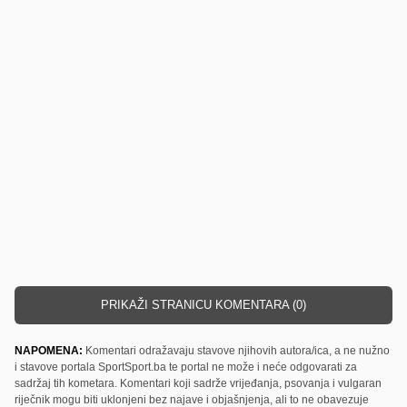
PRIKAŽI STRANICU KOMENTARA (0)
NAPOMENA:
Komentari odražavaju stavove njihovih autora/ica, a ne nužno
i stavove portala SportSport.ba te portal ne može i neće odgovarati za
sadržaj tih kometara. Komentari koji sadrže vrijeđanja, psovanja i vulgaran
riječnik mogu biti uklonjeni bez najave i objašnjenja, ali to ne obavezuje