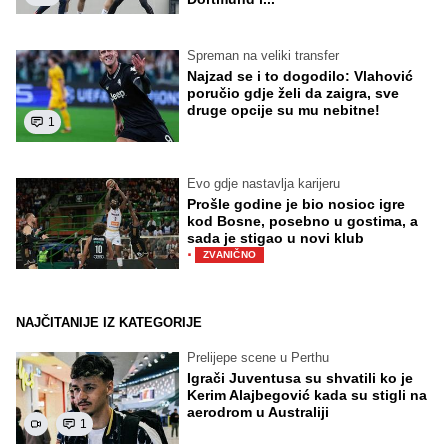
Spreman na veliki transfer
Najzad se i to dogodilo: Vlahović
poručio gdje želi da zaigra, sve
druge opcije su mu nebitne!
1
Evo gdje nastavlja karijeru
Prošle godine je bio nosioc igre
kod Bosne, posebno u gostima, a
sada je stigao u novi klub
·
ZVANIČNO
NAJČITANIJE IZ KATEGORIJE
Prelijepe scene u Perthu
Igrači Juventusa su shvatili ko je
Kerim Alajbegović kada su stigli na
aerodrom u Australiji
1