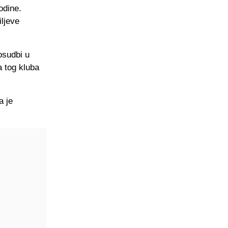
odine.
iljeve
osudbi u
 tog kluba
a je