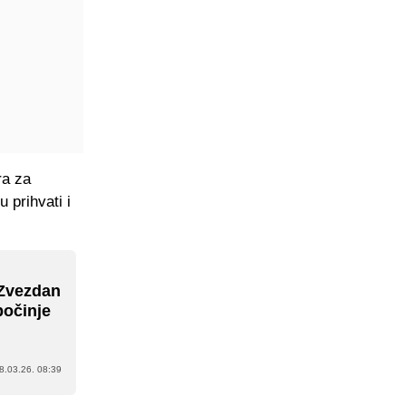
ra za
 prihvati i
 Zvezdan
počinje
8.03.26. 08:39