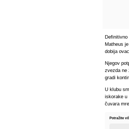
Definitivno
Matheus je 
dobija ovac
Njegov potp
zvezda ne ž
gradi kontin
U klubu sma
iskorake u
čuvara mre
Potražite vi