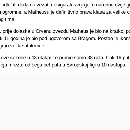
odlučili dodatno vezati i osigurati svoj gol u naredne dvije g
 ogromne, a Matheusu je definitivno prava klasa za velike c
g tima.
, prije dolaska u Crvenu zvezdu Matheus je bio na kratkoj p
ak 11 godina je bio pod ugovorom sa Bragom. Postao je ikona
igrao velike utakmice.
 ove sezone u 43 utakmice primio samo 33 gola. Čak 19 put
oju mrežu, od čega pet puta u Evropskoj ligi u 10 nastupa.