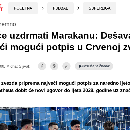
POČETNA
FUDBAL
SUPERLIGA
premno
će uzdrmati Marakanu: Dešav
ći mogući potpis u Crvenoj z
:00,
Midhat Šljivak
Poslušajte
članak
zvezda priprema najveći mogući potpis za naredno ljet
heus dobit će novi ugovor do ljeta 2028. godine uz zna