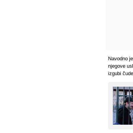
Navodno je 
njegove usl
izgubi čud