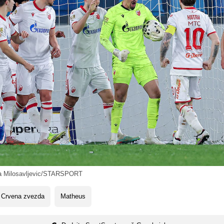
ja Milosavljevic/STARSPORT
 Crvena zvezda
Matheus