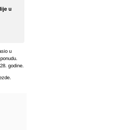
ije u
asio u
a ponudu.
28. godine.
ezde.