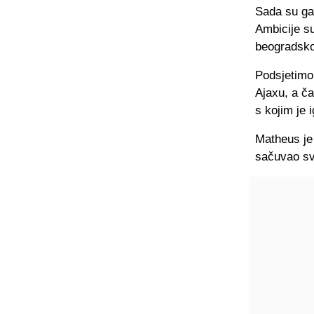
Sada su ga 
Ambicije su
beogradsko
Podsjetimo
Ajaxu, a č
s kojim je 
Matheus je
sačuvao sv