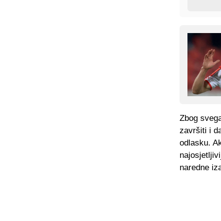
Zbog svega 
završiti i 
odlasku. A
najosjetljiv
naredne iza