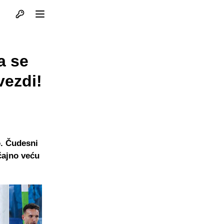
Otvori profil
Otvori meni
a se
vezdi!
o. Čudesni
čajno veću