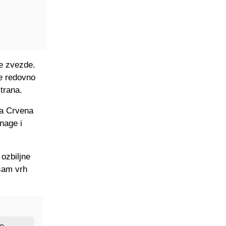
ne zvezde.
je redovno
trana.
da Crvena
nage i
 ozbiljne
sam vrh