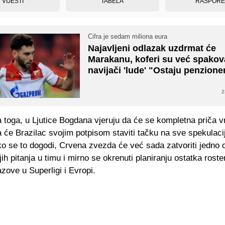
VIJESTI
TABELA
RASPOR
Cifra je sedam miliona eura
Najavljeni odlazak uzdrmat će
Marakanu, koferi su već spakov
navijači 'lude' "Ostaju penzione
2
toga, u Ljutice Bogdana vjeruju da će se kompletna priča v
da će Brazilac svojim potpisom staviti tačku na sve spekulaci
ko se to dogodi, Crvena zvezda će već sada zatvoriti jedno 
ijih pitanja u timu i mirno se okrenuti planiranju ostatka roste
zove u Superligi i Evropi.