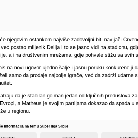
 će njegovim ostankom najviše zadovoljni biti navijači Crve
već postao miljenik Delija i to se jasno vidi na stadionu, gd
ije, ali na društvenim mrežama, gdje pohvale stižu sa svih s
is na novi ugovor ujedno šalje i jasnu poruku konkurenciji 
eli samo da prodaje najbolje igrače, već da zadrži udarne s
uitet.
traju da je stabilan golman jedan od ključnih preduslova za
 Evropi, a Matheus je svojim partijama dokazao da spada u 
že u regionu.
še informacija na temu Super liga Srbije: