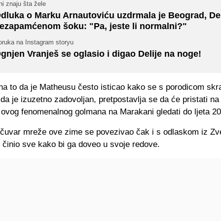
i znaju šta žele
dluka o Marku Arnautoviću uzdrmala je Beograd, Del
ezapamćenom šoku: "Pa, jeste li normalni?"
oruka na Instagram storyu
gnjen Vranješ se oglasio i digao Delije na noge!
na to da je Matheusu često isticao kako se s porodicom skr
da je izuzetno zadovoljan, pretpostavlja se da će pristati n
ovog fenomenalnog golmana na Marakani gledati do ljeta 20
i čuvar mreže ove zime se povezivao čak i s odlaskom iz Zv
 činio sve kako bi ga doveo u svoje redove.