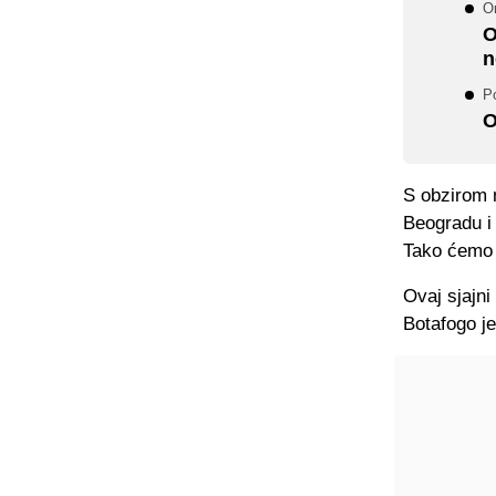
On
O
n
P
O
S obzirom 
Beogradu i 
Tako ćemo 
Ovaj sjajn
Botafogo je