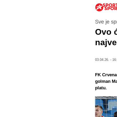
Sve je s
Ovo 
najve
03.04.26. - 16
FK Crvena 
golman Mat
platu.