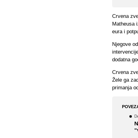
Crvena zve
Matheusa i
eura i potp
Njegove odb
intervencij
dodatna go
Crvena zvez
Žele ga zad
primanja od
POVEZ
D
N
"