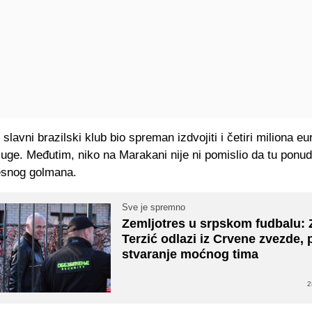
slavni brazilski klub bio spreman izdvojiti i četiri miliona eu
uge. Međutim, niko na Marakani nije ni pomislio da tu ponudu
esnog golmana.
Sve je spremno
Zemljotres u srpskom fudbalu:
Terzić odlazi iz Crvene zvezde, 
stvaranje moćnog tima
2