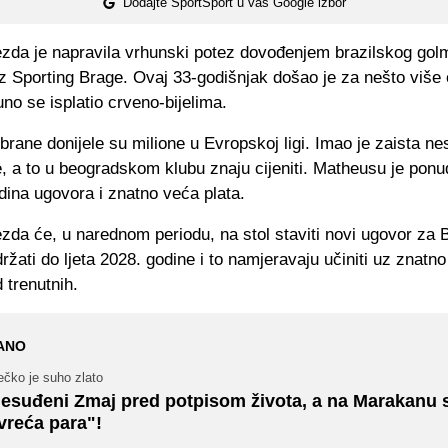
Dodajte SportSport u vaš Google izbor
zda je napravila vrhunski potez dovođenjem brazilskog go
z Sporting Brage. Ovaj 33-godišnjak došao je za nešto više 
uno se isplatio crveno-bijelima.
rane donijele su milione u Evropskoj ligi. Imao je zaista ne
e, a to u beogradskom klubu znaju cijeniti. Matheusu je pon
dina ugovora i znatno veća plata.
da će, u narednom periodu, na stol staviti novi ugovor za B
ržati do ljeta 2028. godine i to namjeravaju učiniti uz znatn
 trenutnih.
ANO
ečko je suho zlato
esuđeni Zmaj pred potpisom života, a na Marakanu s
vreća para"!