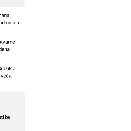
lmana
od milion
stvarne
uđena
razilca.
o veća
tiže