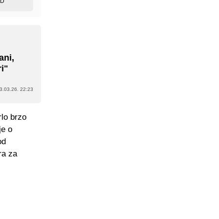
ED
ani,
ri"
3.03.26. 22:23
rlo brzo
je o
od
ra za