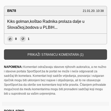
BN78
21.01.20. 10:38
Kiks golman,koštao Radnika prolaza dalje u
Slovačkoj,bodova u PLBIH...
0
1
PRIKAŽI STRANICU KOMENTARA (1)
NAPOMENA:
Komentari odražavaju stavove njihovih autora/ica, a ne nužno
i stavove portala SportSport.ba te portal ne može i neće odgovarati za
sadržaj tih kometara. Komentari koji sadrže vrijeđanja, psovanja i vulgaran
riječnik mogu biti uklonjeni bez najave i objašnjenja, ali to ne obavezuje
SportSport.ba da obriše sve komentare koji krše pravila. Čitanjem prihvatate
mogućnost da među komentarima mogu biti pronađeni sadržaji koji mogu
biti u suprotnosti sa vašim uvjerenjima.