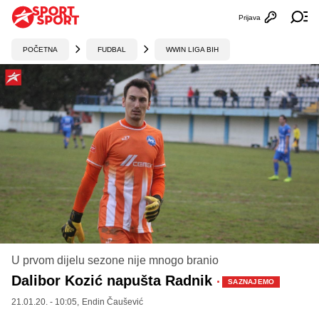
Prijava
Otvori profi
Ot
POČETNA
FUDBAL
WWIN LIGA BIH
U prvom dijelu sezone nije mnogo branio
Dalibor Kozić napušta Radnik
·
SAZNAJEMO
21.01.20. - 10:05,
Endin Čaušević