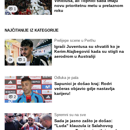
Viniciusa, ali Topnici sada imaju
novu prioritetnu metu u prelaznom
1
roku
NAJČITANIJE IZ KATEGORIJE
Prelijepe scene u Perthu
Igrači Juventusa su shvatili ko je
Kerim Alajbegović kada su stigli na
aerodrom u Australiji
1
Odluka je pala
Sapunici je došao kraj: Rodri
večeras objavio gdje nastavlja
karijeru!
2
Spremni su na sve
Sada je jasno zašto je došao:
"Luda" klauzula iz Salahovog