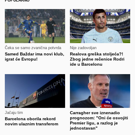
POPULARNO
Čeka se samo zvanična potvrda
Nije zadovoljan
Samed Baždar ima novi klub,
Realova greška stoljeća?!
igrat će Evropu!
Zbog jedne rečenice Rodri
ide u Barcelonu
Jačaju tim
Carragher sve iznenadio
prognozom: "Oni će osvojiti
Barcelona oborila rekord
Premier ligu, a razlog je
novim ulaznim transferom
jednostavan"