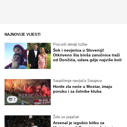
NAJNOVIJE VIJESTI
Procurili detalji tužbe
Šok i nevjerica u Sloveniji!
Otkriveno šta bivša zaručnica traži
od Dončića, udara gdje najviše boli
Saopštenje navijača Sarajeva
Horde zla neće u Mostar, imaju
poruku i za čelnike kluba
7
Žele se pojačati
Arsenal je izgubio bitku za