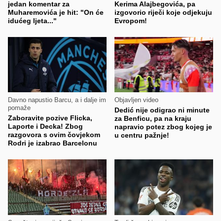
jedan komentar za
Kerima Alajbegovića, pa
Muharemovića je hit: "On će
izgovorio riječi koje odjekuju
idućeg ljeta..."
Evropom!
Davno napustio Barcu, a i dalje im
Objavljen video
pomaže
Dedić nije odigrao ni minute
Zaboravite pozive Flicka,
za Benficu, pa na kraju
Laporte i Decka! Zbog
napravio potez zbog kojeg je
razgovora s ovim čovjekom
u centru pažnje!
Rodri je izabrao Barcelonu