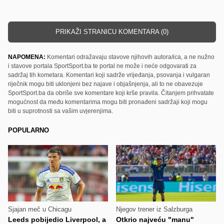
PRIKAŽI STRANICU KOMENTARA (0)
NAPOMENA:
Komentari odražavaju stavove njihovih autora/ica, a ne nužno
i stavove portala SportSport.ba te portal ne može i neće odgovarati za
sadržaj tih kometara. Komentari koji sadrže vrijeđanja, psovanja i vulgaran
riječnik mogu biti uklonjeni bez najave i objašnjenja, ali to ne obavezuje
SportSport.ba da obriše sve komentare koji krše pravila. Čitanjem prihvatate
mogućnost da među komentarima mogu biti pronađeni sadržaji koji mogu
biti u suprotnosti sa vašim uvjerenjima.
POPULARNO
Sjajan meč u Chicagu
Njegov trener iz Salzburga
Leeds pobijedio Liverpool, a
Otkrio najveću "manu"