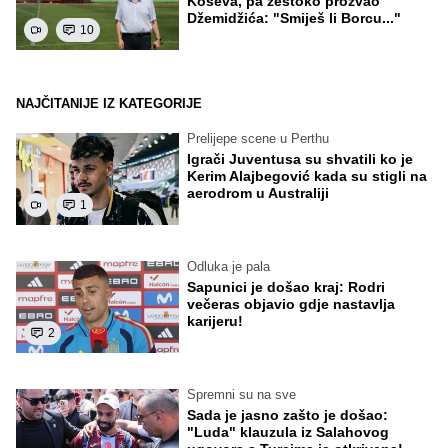
Koševa, pa žestoko prozvao
Džemidžića: "Smiješ li Borcu..."
10
NAJČITANIJE IZ KATEGORIJE
Prelijepe scene u Perthu
Igrači Juventusa su shvatili ko je
Kerim Alajbegović kada su stigli na
aerodrom u Australiji
1
Odluka je pala
Sapunici je došao kraj: Rodri
večeras objavio gdje nastavlja
karijeru!
2
Spremni su na sve
Sada je jasno zašto je došao:
"Luda" klauzula iz Salahovog