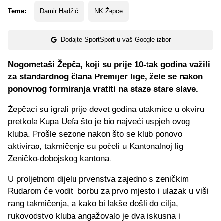
Teme:
Damir Hadžić
NK Žepce
Dodajte SportSport u vaš Google izbor
Nogometaši Žepča, koji su prije 10-tak godina važili
za standardnog člana Premijer lige, žele se nakon
ponovnog formiranja vratiti na staze stare slave.
Žepčaci su igrali prije devet godina utakmice u okviru
pretkola Kupa Uefa što je bio najveći uspjeh ovog
kluba. Prošle sezone nakon što se klub ponovo
aktivirao, takmičenje su počeli u Kantonalnoj ligi
Zeničko-dobojskog kantona.
U proljetnom dijelu prvenstva zajedno s zeničkim
Rudarom će voditi borbu za prvo mjesto i ulazak u viši
rang takmičenja, a kako bi lakše došli do cilja,
rukovodstvo kluba angažovalo je dva iskusna i