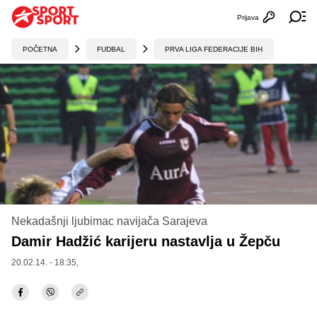
Prijava
Otvori profi
Ot
POČETNA
FUDBAL
PRVA LIGA FEDERACIJE BIH
Nekadašnji ljubimac navijača Sarajeva
Damir Hadžić karijeru nastavlja u Žepču
20.02.14. - 18:35,