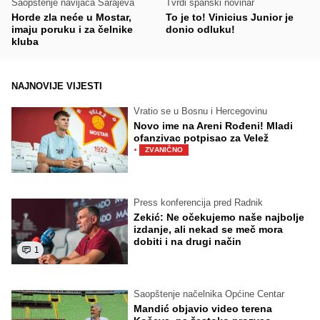
Saopštenje navijača Sarajeva
Tvrdi španski novinar
Horde zla neće u Mostar,
To je to! Vinicius Junior je
imaju poruku i za čelnike
donio odluku!
kluba
NAJNOVIJE VIJESTI
Vratio se u Bosnu i Hercegovinu
Novo ime na Areni Rođeni! Mladi
ofanzivac potpisao za Velež
·
ZVANIČNO
Press konferencija pred Radnik
Zekić: Ne očekujemo naše najbolje
izdanje, ali nekad se meč mora
dobiti i na drugi način
1
Saopštenje načelnika Općine Centar
Mandić objavio video terena