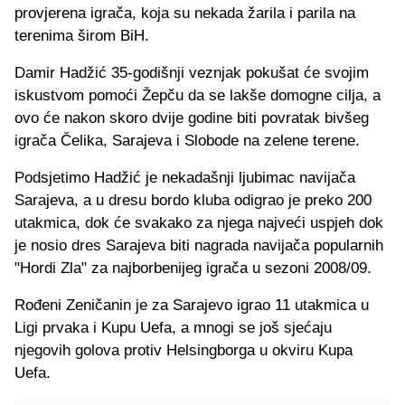
provjerena igrača, koja su nekada žarila i parila na
terenima širom BiH.
Damir Hadžić 35-godišnji veznjak pokušat će svojim
iskustvom pomoći Žepču da se lakše domogne cilja, a
ovo će nakon skoro dvije godine biti povratak bivšeg
igrača Čelika, Sarajeva i Slobode na zelene terene.
Podsjetimo Hadžić je nekadašnji ljubimac navijača
Sarajeva, a u dresu bordo kluba odigrao je preko 200
utakmica, dok će svakako za njega najveći uspjeh dok
je nosio dres Sarajeva biti nagrada navijača popularnih
"Hordi Zla" za najborbenijeg igrača u sezoni 2008/09.
Rođeni Zeničanin je za Sarajevo igrao 11 utakmica u
Ligi prvaka i Kupu Uefa, a mnogi se još sjećaju
njegovih golova protiv Helsingborga u okviru Kupa
Uefa.