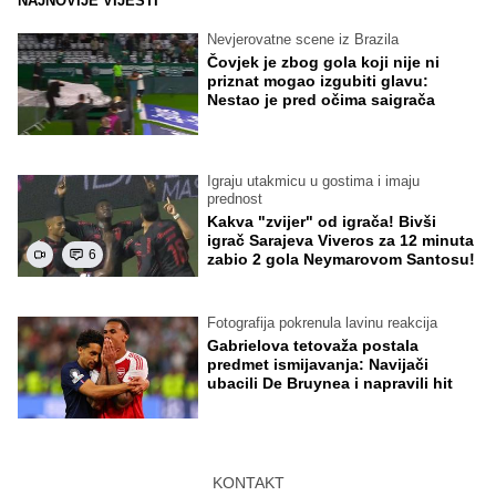
NAJNOVIJE VIJESTI
Nevjerovatne scene iz Brazila
Čovjek je zbog gola koji nije ni
priznat mogao izgubiti glavu:
Nestao je pred očima saigrača
Igraju utakmicu u gostima i imaju
prednost
Kakva "zvijer" od igrača! Bivši
igrač Sarajeva Viveros za 12 minuta
6
zabio 2 gola Neymarovom Santosu!
Fotografija pokrenula lavinu reakcija
Gabrielova tetovaža postala
predmet ismijavanja: Navijači
ubacili De Bruynea i napravili hit
KONTAKT