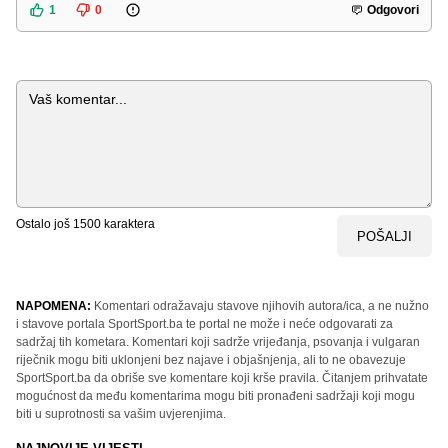
1
0
Odgovori
Komentar
Ostalo još
1500
karaktera
POŠALJI
NAPOMENA:
Komentari odražavaju stavove njihovih autora/ica, a ne nužno
i stavove portala SportSport.ba te portal ne može i neće odgovarati za
sadržaj tih kometara. Komentari koji sadrže vrijeđanja, psovanja i vulgaran
riječnik mogu biti uklonjeni bez najave i objašnjenja, ali to ne obavezuje
SportSport.ba da obriše sve komentare koji krše pravila. Čitanjem prihvatate
mogućnost da među komentarima mogu biti pronađeni sadržaji koji mogu
biti u suprotnosti sa vašim uvjerenjima.