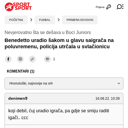
Prijava
Otvori profi
Ot
POČETNA
FUDBAL
PRIMERA DIVISION
Nevjerovatno šta se dešava u Boci Juniors
Benedetto uradio šakom u glavu saigrača na
poluvremenu, policija utrčala u svlačionicu
1
KOMENTARI (1)
Sortiraj
denimen9
16.08.22. 10:39
koji debil, ćuj uradio igrača, pa gdje se smiju raditi
igači.. ccc