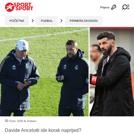
Prijava
Otvori profi
Ot
POČETNA
FUDBAL
PRIMERA DIVISION
Foto: EPA & Guliver
Davide Ancelotti ide korak naprijed?