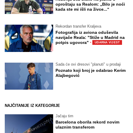
oproštaju sa Realom: „Bilo je noći
kada ste mi išli na živce...“
Rekordan transfer Kraljeva
Fotografija iz aviona oduševila
navijače Reala: "Stiže u Madrid na
·
potpis ugovora"
UDARNA VIJEST
Sada će ovi dresovi "planuti" u prodaji
Poznato koji broj je odabrao Kerim
Alajbegović
NAJČITANIJE IZ KATEGORIJE
Jačaju tim
Barcelona oborila rekord novim
ulaznim transferom