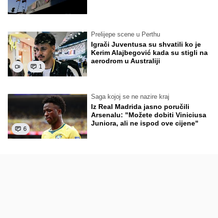
Prelijepe scene u Perthu
Igrači Juventusa su shvatili ko je
Kerim Alajbegović kada su stigli na
aerodrom u Australiji
1
Saga kojoj se ne nazire kraj
Iz Real Madrida jasno poručili
Arsenalu: "Možete dobiti Viniciusa
Juniora, ali ne ispod ove cijene"
6