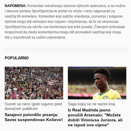
NAPOMENA:
Komentari odražavaju stavove njihovih autora/ica, a ne nužno
i stavove portala SportSport.ba te portal ne može i neće odgovarati za
sadržaj tih kometara. Komentari koji sadrže vrijeđanja, psovanja i vulgaran
riječnik mogu biti uklonjeni bez najave i objašnjenja, ali to ne obavezuje
SportSport.ba da obriše sve komentare koji krše pravila. Čitanjem prihvatate
mogućnost da među komentarima mogu biti pronađeni sadržaji koji mogu
biti u suprotnosti sa vašim uvjerenjima.
POPULARNO
Susret se neće igrati sigurno pred
Saga kojoj se ne nazire kraj
domaćom publikom
Iz Real Madrida jasno
Sarajevo potvrdilo pisanja:
poručili Arsenalu: "Možete
Savez suspendovao Koševo!
dobiti Viniciusa Juniora, ali
ne ispod ove cijene"