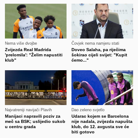
Nema više dvojbe
Čovjek nema namjeru stati
Zvijezda Real Madrida
Doveo Salaha, pa riječima
'prelomila': "Želim napustiti
šokirao cijeli svijet: "Kupit
klub"
ćemo..."
Najvatreniji navijači Plavih
Dao zeleno svjetlo
Manijaci napravili poziv za
Udarac kojem se Barcelona
meč sa BSK; uslijedio sukob
nije nadala, zvijezda napušta
u centru grada
klub, do 12. avgusta sve će
biti gotovo