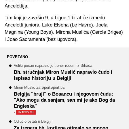
Ancelottija.
Tim koji je završio 9. u Ligue 1 birat će između
Ancelotti juniora, Luke Elsena (Le Havre), Joela
Magnina (Young Boys), Mirona Muslića (Cercle Briges)
i Joao Sacramenta (bez ugovora).
POVEZANO
Veliki posao napravio je trener rodom iz Bihaća
Bh. stručnjak Miron Muslić napravio čudo i
ispisao historiju u Belgiji
Miron Muslić za SportSport.ba
Belgija "bruji" o Bosancu i njegovom čudu:
"Ako mogu da sanjam, san mi je ako Bog da
Engleska"
·
INTERVJU
Odlučio ostati u Belgiji
Za trenera bh. korijena otimalo se mnogo