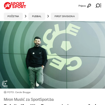
Prijava
Otvori profi
Ot
POČETNA
FUDBAL
FIRST DIVISION A
FOTO: Cercle Brugge
Miron Muslić za SportSport.ba