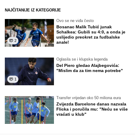
NAJČITANIJE IZ KATEGORIJE
Ovo se ne viđa često
Bosanac Malik Tubić junak
Schalkea: Gubili su 4:0, a onda je
uslijedio preokret za fudbalske
2
anale!
Oglasila se i klupska legenda
Del Piero gledao Alajbegovića:
"Mislim da za tim nema potrebe"
1
Transfer vrijedan oko 50 miliona eura
Zvijezda Barcelone danas nazvala
Flicka i poručila mu: "Neću se više
vraćati u klub"