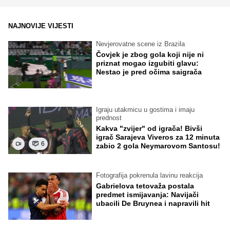
NAJNOVIJE VIJESTI
Nevjerovatne scene iz Brazila
Čovjek je zbog gola koji nije ni
priznat mogao izgubiti glavu:
Nestao je pred očima saigrača
Igraju utakmicu u gostima i imaju
prednost
Kakva "zvijer" od igrača! Bivši
igrač Sarajeva Viveros za 12 minuta
6
zabio 2 gola Neymarovom Santosu!
Fotografija pokrenula lavinu reakcija
Gabrielova tetovaža postala
predmet ismijavanja: Navijači
ubacili De Bruynea i napravili hit