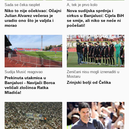
Sada se čeka rasplet
A, tek je prvo kolo
Niko to nije očekivao: Očajni
Nova sudijska sprdnja i
Julian Alvarez večeras je
cirkus u Banjaluci: Cijela BiH
uradio ono što je valjda i
se smije, ali niko se neće ni
morao
počešati!
Sudija Musić reagovao
Zeničani nisu mogli iznenaditi u
Mostaru
Prekinuta utakmica u
Zrinjski bolji od Čelika
Banjaluci - Navijači Borca
veličali zločinca Ratka
Mladića!