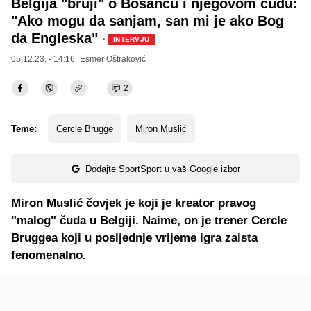
Belgija "bruji" o Bosancu i njegovom čudu:
"Ako mogu da sanjam, san mi je ako Bog
da Engleska"
·
INTERVJU
05.12.23. - 14:16,
Esmer Oštraković
2
Teme:
Cercle Brugge
Miron Muslić
Dodajte SportSport u vaš Google izbor
Miron Muslić čovjek je koji je kreator pravog
"malog" čuda u Belgiji. Naime, on je trener Cercle
Bruggea koji u posljednje vrijeme igra zaista
fenomenalno.