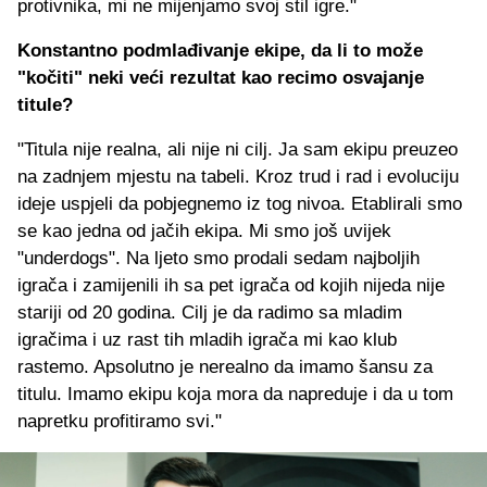
protivnika, mi ne mijenjamo svoj stil igre."
Konstantno podmlađivanje ekipe, da li to može
"kočiti" neki veći rezultat kao recimo osvajanje
titule?
"Titula nije realna, ali nije ni cilj. Ja sam ekipu preuzeo
na zadnjem mjestu na tabeli. Kroz trud i rad i evoluciju
ideje uspjeli da pobjegnemo iz tog nivoa. Etablirali smo
se kao jedna od jačih ekipa. Mi smo još uvijek
"underdogs". Na ljeto smo prodali sedam najboljih
igrača i zamijenili ih sa pet igrača od kojih nijeda nije
stariji od 20 godina. Cilj je da radimo sa mladim
igračima i uz rast tih mladih igrača mi kao klub
rastemo. Apsolutno je nerealno da imamo šansu za
titulu. Imamo ekipu koja mora da napreduje i da u tom
napretku profitiramo svi."