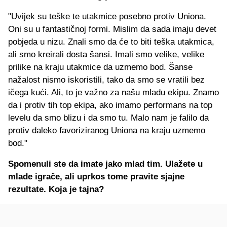
"Uvijek su teške te utakmice posebno protiv Uniona.
Oni su u fantastičnoj formi. Mislim da sada imaju devet
pobjeda u nizu. Znali smo da će to biti teška utakmica,
ali smo kreirali dosta šansi. Imali smo velike, velike
prilike na kraju utakmice da uzmemo bod. Šanse
nažalost nismo iskoristili, tako da smo se vratili bez
ičega kući. Ali, to je važno za našu mladu ekipu. Znamo
da i protiv tih top ekipa, ako imamo performans na top
levelu da smo blizu i da smo tu. Malo nam je falilo da
protiv daleko favoriziranog Uniona na kraju uzmemo
bod."
Spomenuli ste da imate jako mlad tim. Ulažete u
mlade igrače, ali uprkos tome pravite sjajne
rezultate. Koja je tajna?