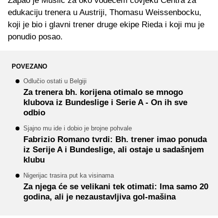
Zapao je Muslić za oko vodećem čovjeku Centra za
edukaciju trenera u Austriji, Thomasu Weissenbocku,
koji je bio i glavni trener druge ekipe Rieda i koji mu je
ponudio posao.
POVEZANO
Odlučio ostati u Belgiji
Za trenera bh. korijena otimalo se mnogo
klubova iz Bundeslige i Serie A - On ih sve
odbio
Sjajno mu ide i dobio je brojne pohvale
Fabrizio Romano tvrdi: Bh. trener imao ponuda
iz Serije A i Bundeslige, ali ostaje u sadašnjem
klubu
Nigerijac trasira put ka visinama
Za njega će se velikani tek otimati: Ima samo 20
godina, ali je nezaustavljiva gol-mašina