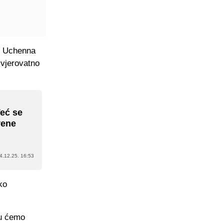
o Uchenna
i vjerovatno
Već se
vene
4.12.25. 16:53
ko
nu ćemo