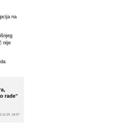
pcija na
išnjeg
ć nije
 da
ra,
to rade"
0.12.25. 18:57