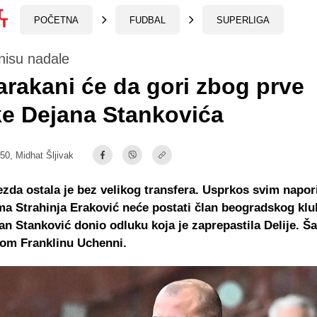
POČETNA
FUDBAL
SUPERLIGA
 nisu nadale
rakani će da gori zbog prve
e Dejana Stankovića
:50,
Midhat Šljivak
zda ostala je bez velikog transfera. Usprkos svim napor
a Strahinja Eraković neće postati član beogradskog klub
n Stanković donio odluku koja je zaprepastila Delije. Š
nom Franklinu Uchenni.