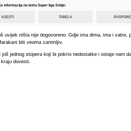
še informacija na temu Super liga Srbije:
VIJESTI
TABELA
RASPOR
š uvijek ništa nije dogovoreno. Gdje ima dima, ima i vatre, 
arakani biti veoma zanimljiv.
 još jednog stopera koji bi pokrio nedostatke i ostaje nam d
kraju dovesti.