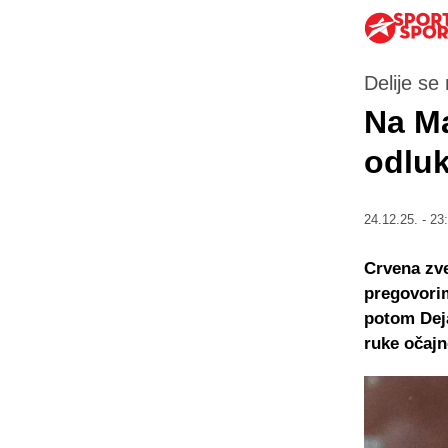
Delije se
Na Ma
odluk
24.12.25. - 23
Crvena zve
pregovorim
potom Deja
ruke očaj