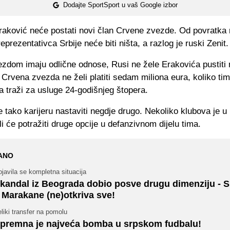
Dodajte SportSport u vaš Google izbor
Eraković neće postati novi član Crvene zvezde. Od povratka
prezentativca Srbije neće biti ništa, a razlog je ruski Zenit.
ezdom imaju odlične odnose, Rusi ne žele Erakovića pustiti 
Crvena zvezda ne želi platiti sedam miliona eura, koliko tim 
 traži za usluge 24-godišnjeg štopera.
 tako karijeru nastaviti negdje drugo. Nekoliko klubova je u i
li će potražiti druge opcije u defanzivnom dijelu tima.
ANO
javila se kompletna situacija
kandal iz Beograda dobio posve drugu dimenziju - 
 Marakane (ne)otkriva sve!
liki transfer na pomolu
premna je najveća bomba u srpskom fudbalu!