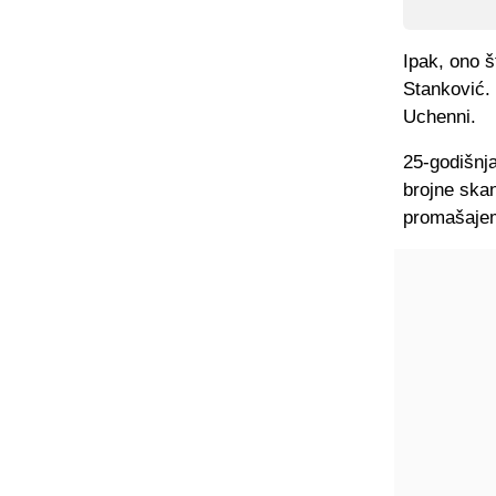
Ipak, ono š
Stanković.
Uchenni.
25-godišnja
brojne skan
promašaje