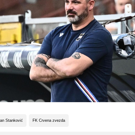
an Stanković
FK Crvena zvezda