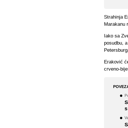
Strahinja 
Marakanu re
Iako sa Zv
posudbu, a 
Petersburga
Eraković će
crveno-bije
POVEZ
Po
S
s
Ve
S