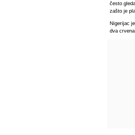
često gleda
zašto je pl
Nigerijac j
dva crvena