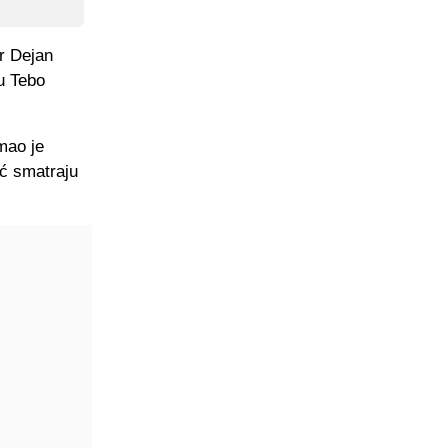
er Dejan
u Tebo
Imao je
eć smatraju