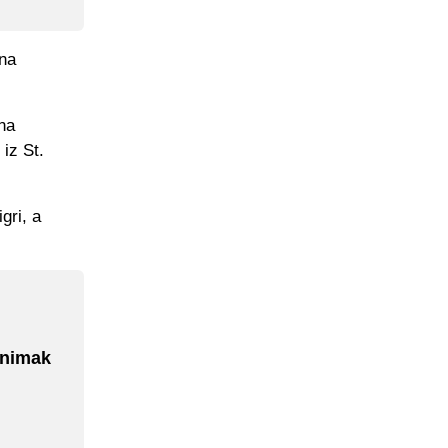
 na
na
iz St.
gri, a
Snimak