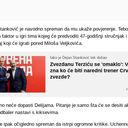
tanković je navodno spreman da mu ukaže povjerenje. Teb
an faktor u igri tima kojeg će predvoditi 47-godišnji stručnjak 
aj koji će igrati pored Miloša Veljkovića.
Iako je Dejan Stanković tek došao
Zvezdanu Terziću se 'omaklo': 
zna ko će biti naredni trener Cr
zvezde?
2
no neće dopasti Delijama. Pitanje je samo šta će se desiti a
fudbaler nastavi s kiksevima.
je ipak očigledno spreman da istrpi ogromne kritike. Uchen