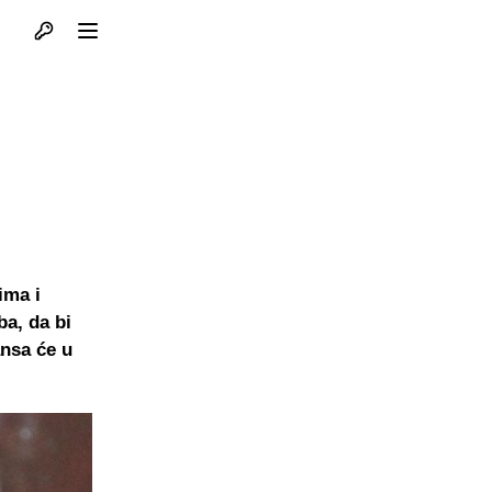
Otvori profil
Otvori meni
ima i
a, da bi
ansa će u