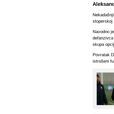
Aleksand
Nekadašnji
stoperskoj p
Navodno je
defanzivca 
skupa opcij
Povratak Dr
istrošeni f