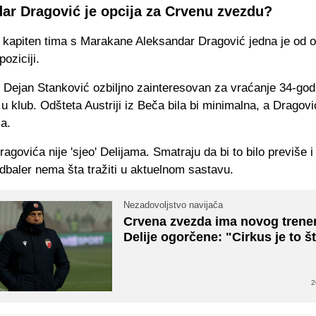
ar Dragović je opcija za Crvenu zvezdu?
 kapiten tima s Marakane Aleksandar Dragović jedna je od o
oziciji.
 Dejan Stanković ozbiljno zainteresovan za vraćanje 34-god
u klub. Odšteta Austriji iz Beča bila bi minimalna, a Dragovi
a.
agovića nije 'sjeo' Delijama. Smatraju da bi to bilo previše i
udbaler nema šta tražiti u aktuelnom sastavu.
Nezadovoljstvo navijača
Crvena zvezda ima novog trene
Delije ogorčene: "Cirkus je to š
2