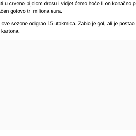
ti u crveno-bijelom dresu i vidjet ćemo hoće li on konačno p
aćen gotovo tri miliona eura.
e ove sezone odigrao 15 utakmica. Zabio je gol, ali je postao
 kartona.