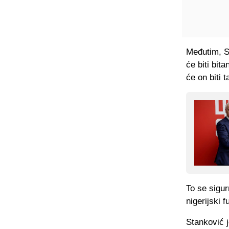
Međutim, S
će biti bit
će on biti t
To se sigur
nigerijski 
Stanković 