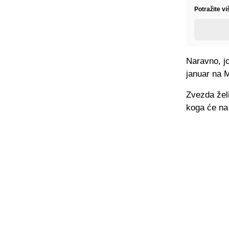
Potražite vi
Naravno, jo
januar na M
Zvezda želi
koga će na 