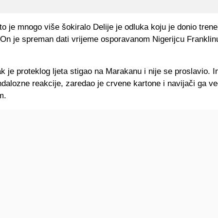
to je mnogo više šokiralo Delije je odluka koju je donio tren
 On je spreman dati vrijeme osporavanom Nigerijcu Franklin
k je proteklog ljeta stigao na Marakanu i nije se proslavio. 
dalozne reakcije, zaredao je crvene kartone i navijači ga v
m.