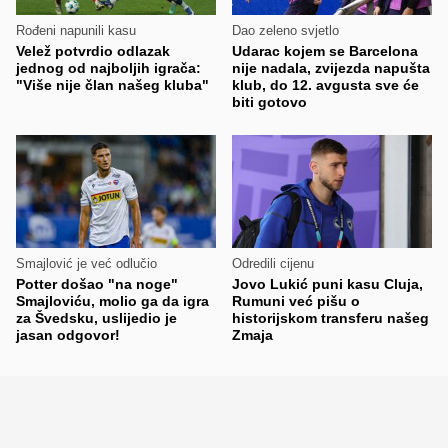
Rođeni napunili kasu
Dao zeleno svjetlo
Velež potvrdio odlazak
Udarac kojem se Barcelona
jednog od najboljih igrača:
nije nadala, zvijezda napušta
"Više nije član našeg kluba"
klub, do 12. avgusta sve će
biti gotovo
Smajlović je već odlučio
Odredili cijenu
Potter došao "na noge"
Jovo Lukić puni kasu Cluja,
Smajloviću, molio ga da igra
Rumuni već pišu o
za Švedsku, uslijedio je
historijskom transferu našeg
jasan odgovor!
Zmaja