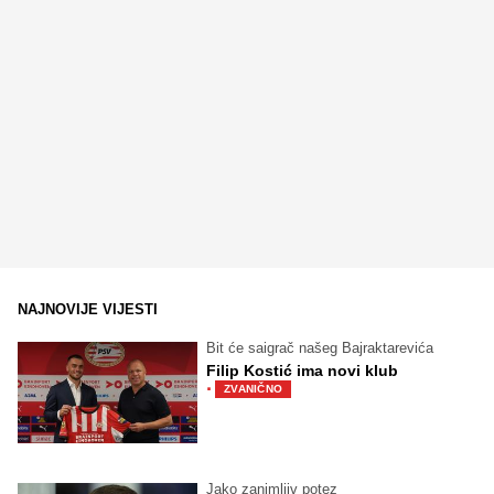
NAJNOVIJE VIJESTI
Bit će saigrač našeg Bajraktarevića
Filip Kostić ima novi klub
·
ZVANIČNO
Jako zanimljiv potez