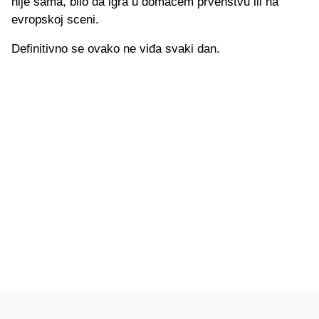
nije sama, bilo da igra u domaćem prvenstvu ili na
evropskoj sceni.
Definitivno se ovako ne viđa svaki dan.