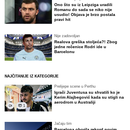
Ono što su iz Leipziga uradili
Romanu do sada se niko nije
usudio! Objava je brzo postala
pravi hit
Nije zadovoljan
Realova greška stoljeća?! Zbog
jedne rečenice Rodri ide u
Barcelonu
NAJČITANIJE IZ KATEGORIJE
Prelijepe scene u Perthu
Igrači Juventusa su shvatili ko je
Kerim Alajbegović kada su stigli na
aerodrom u Australiji
1
Jačaju tim
Barcelona oborila rekord novim