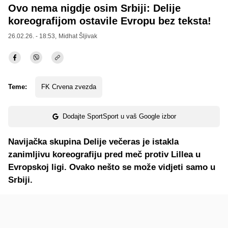
Ovo nema nigdje osim Srbiji: Delije
koreografijom ostavile Evropu bez teksta!
26.02.26. - 18:53,
Midhat Šljivak
Teme:
FK Crvena zvezda
Dodajte SportSport u vaš Google izbor
Navijačka skupina Delije večeras je istakla
zanimljivu koreografiju pred meč protiv Lillea u
Evropskoj ligi. Ovako nešto se može vidjeti samo u
Srbiji.