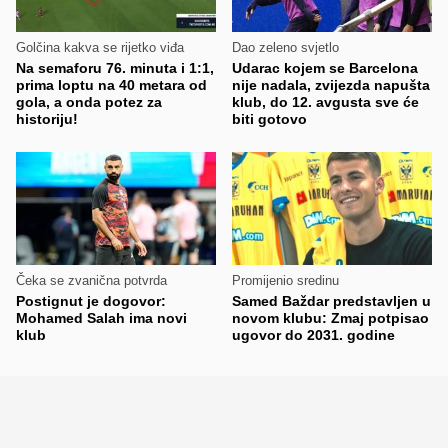
Golčina kakva se rijetko viđa
Dao zeleno svjetlo
Na semaforu 76. minuta i 1:1,
Udarac kojem se Barcelona
prima loptu na 40 metara od
nije nadala, zvijezda napušta
gola, a onda potez za
klub, do 12. avgusta sve će
historiju!
biti gotovo
Čeka se zvanična potvrda
Promijenio sredinu
Postignut je dogovor:
Samed Baždar predstavljen u
Mohamed Salah ima novi
novom klubu: Zmaj potpisao
klub
ugovor do 2031. godine