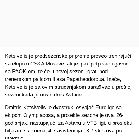
Katsivelis je predsezonske pripreme proveo trenirajući
sa ekipom CSKA Moskve, ali je ipak potpisao ugovor
sa PAOK-om, te će u novoj sezoni igrati pod
trenerskom palicom Iliasa Papatheodoroua. Inače,
Katsivelis je sa ovim stručanjakom sarađivao u prošloj
sezoni kada je nosio dres Astane.
Dmitris Katsivelis je dvostruki osvajač Eurolige sa
ekipom Olympiacosa, a protekle sezone je ovaj 26-
godišnjak, nastupajući za Astanu u VTB ligi, u prosjeku
bilježio 7.7 poena, 4.7 asistencija i 3.7 skokova po
utakmici.