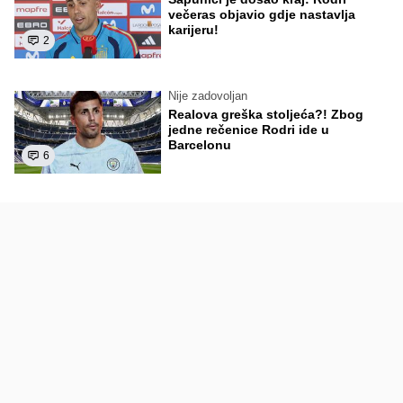
večeras objavio gdje nastavlja
karijeru!
2
Nije zadovoljan
Realova greška stoljeća?! Zbog
jedne rečenice Rodri ide u
Barcelonu
6