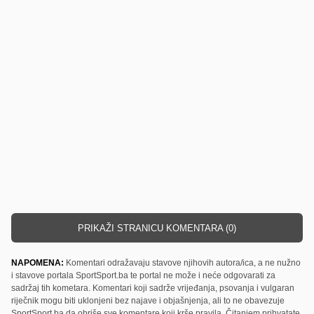
PRIKAŽI STRANICU KOMENTARA (0)
NAPOMENA:
Komentari odražavaju stavove njihovih autora/ica, a ne nužno
i stavove portala SportSport.ba te portal ne može i neće odgovarati za
sadržaj tih kometara. Komentari koji sadrže vrijeđanja, psovanja i vulgaran
riječnik mogu biti uklonjeni bez najave i objašnjenja, ali to ne obavezuje
SportSport.ba da obriše sve komentare koji krše pravila. Čitanjem prihvatate