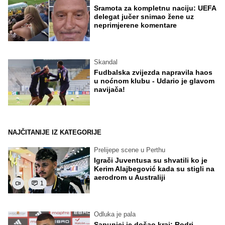
Sramota za kompletnu naciju: UEFA
delegat jučer snimao žene uz
neprimjerene komentare
Skandal
Fudbalska zvijezda napravila haos
u noćnom klubu - Udario je glavom
navijača!
NAJČITANIJE IZ KATEGORIJE
Prelijepe scene u Perthu
Igrači Juventusa su shvatili ko je
Kerim Alajbegović kada su stigli na
aerodrom u Australiji
1
Odluka je pala
Sapunici je došao kraj: Rodri