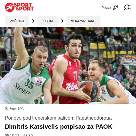
Prijava
Otvori profi
Ot
POČETNA
FUDBAL
NERAZVRSTANO
Foto: EPA
Ponovo pod trenerskom palicom Papatheodoroua
Dimitris Katsivelis potpisao za PAOK
05.10.17. - 23:30,