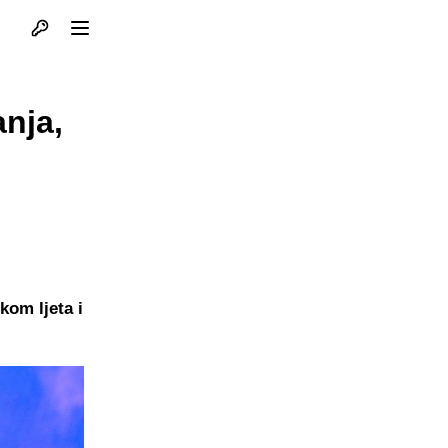
Otvori profil
Otvori meni
nja,
kom ljeta i