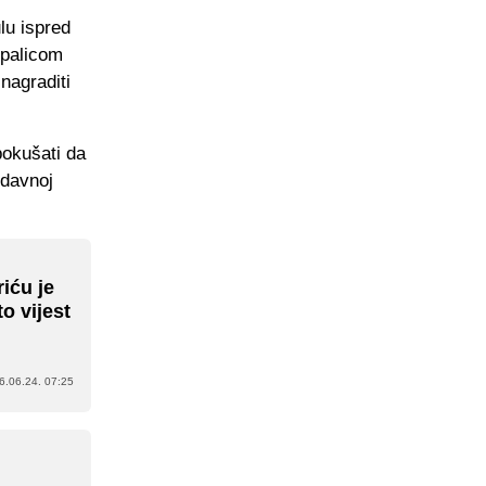
lu ispred
 palicom
nagraditi
pokušati da
edavnoj
riću je
to vijest
6.06.24. 07:25