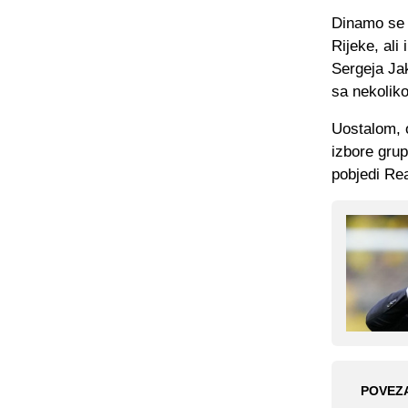
Dinamo se d
Rijeke, ali
Sergeja Jak
sa nekoliko
Uostalom, 
izbore grup
pobjedi Re
POVEZ