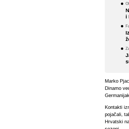
Ob
N
i
F
I
ž
Za
J
s
Marko Pjac
Dinamo već 
Germanijak
Kontakti i
pojačali, t
Hrvatski n
sezoni.