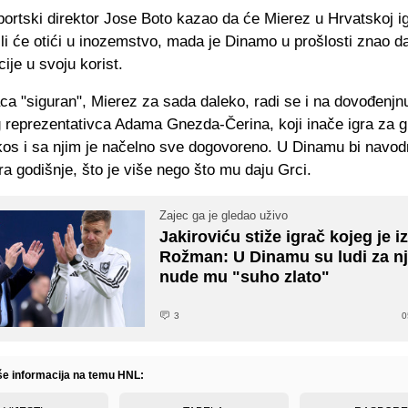
portski direktor Jose Boto kazao da će Mierez u Hrvatskoj i
ili će otići u inozemstvo, mada je Dinamo u prošlosti znao d
cije u svoju korist.
aca "siguran", Mierez za sada daleko, radi se i na dovođenjn
 reprezentativca Adama Gnezda-Čerina, koji inače igra za g
kos i sa njim je načelno sve dogovoreno. U Dinamu bi navo
a godišnje, što je više nego što mu daju Grci.
Zajec ga je gledao uživo
Jakiroviću stiže igrač kojeg je i
Rožman: U Dinamu su ludi za nj
nude mu "suho zlato"
3
0
iše informacija na temu HNL: