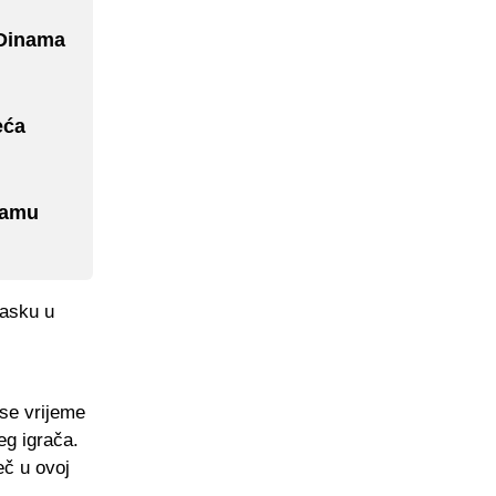
 Dinama
eća
inamu
lasku u
se vrijeme
eg igrača.
eč u ovoj