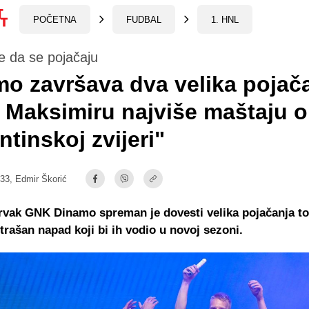
POČETNA
FUDBAL
1. HNL
e da se pojačaju
o završava dva velika pojača
a Maksimiru najviše maštaju o
ntinskoj zvijeri"
:33,
Edmir Škorić
rvak GNK Dinamo spreman je dovesti velika pojačanja to
strašan napad koji bi ih vodio u novoj sezoni.