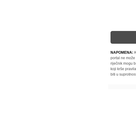
NAPOMENA:
K
portal ne može 
riječnik mogu b
koji krše pravi
biti u suprotnos