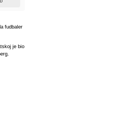
ED
da fudbaler
skoj je bio
berg.