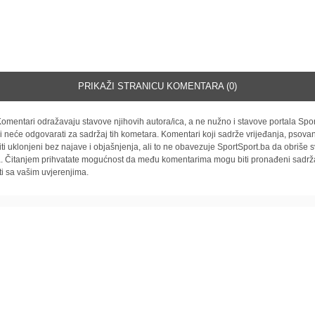
PRIKAŽI STRANICU KOMENTARA (0)
omentari odražavaju stavove njihovih autora/ica, a ne nužno i stavove portala Spor
i neće odgovarati za sadržaj tih kometara. Komentari koji sadrže vrijeđanja, psovan
iti uklonjeni bez najave i objašnjenja, ali to ne obavezuje SportSport.ba da obriše
la. Čitanjem prihvatate mogućnost da među komentarima mogu biti pronađeni sadrža
ti sa vašim uvjerenjima.