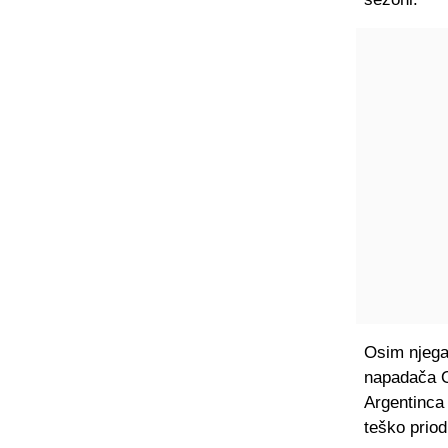
Osim njega
napadača O
Argentinca 
teško priod