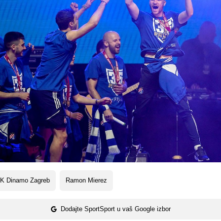
K Dinamo Zagreb
Ramon Mierez
Dodajte SportSport u vaš Google izbor