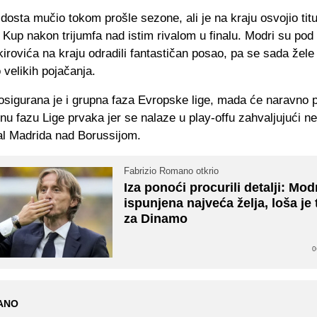
osta mučio tokom prošle sezone, ali je na kraju osvojio titu
 i Kup nakon trijumfa nad istim rivalom u finalu. Modri su pod
irovića na kraju odradili fantastičan posao, pa se sada žele 
 velikih pojačanja.
osigurana je i grupna faza Evropske lige, mada će naravno 
nu fazu Lige prvaka jer se nalaze u play-offu zahvaljujući n
al Madrida nad Borussijom.
Fabrizio Romano otkrio
Iza ponoći procurili detalji: Mod
ispunjena najveća želja, loša je 
za Dinamo
0
ANO