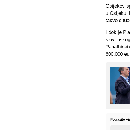
Osijekov s
u Osijeku, 
takve situa
I dok je Pj
slovenskog
Panathinai
600.000 eur
Potražite v