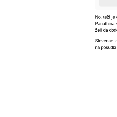
No, teži je
Panathinaik
želi da do
Slovenac ig
na posudbi 