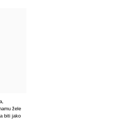
a,
inamu žele
 biti jako