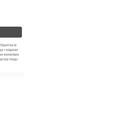
tSport.ba te
ja i vulgaran
 sve komentare
ji koji mogu