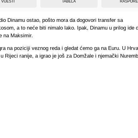
VIJESTI
TABELA
RASPOR
 dio Dinamu ostao, pošto mora da dogovori transfer sa
osom, a to neće biti nimalo lako. Ipak, Dinamu u prilog ide 
đe na Maksimir.
ra na poziciji veznog reda i gledat ćemo ga na Euru. U Hrvat
u Rijeci ranije, a igrao je još za Domžale i njemački Nurem