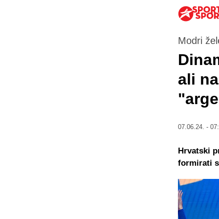
Modri žel
Dinam
ali n
"arge
07.06.24. - 07
Hrvatski p
formirati 