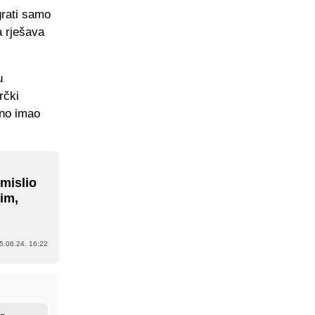
grati samo
a rješava
u
rčki
dno imao
zmislio
im,
5.06.24. 16:22