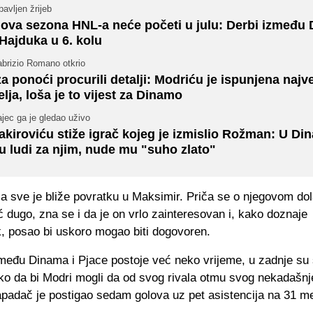
avljen žrijeb
ova sezona HNL-a neće početi u julu: Derbi između
 Hajduka u 6. kolu
abrizio Romano otkrio
za ponoći procurili detalji: Modriću je ispunjena najv
elja, loša je to vijest za Dinamo
jec ga je gledao uživo
akiroviću stiže igrač kojeg je izmislio Rožman: U D
u ludi za njim, nude mu "suho zlato"
a sve je bliže povratku u Maksimir. Priča se o njegovom do
dugo, zna se i da je on vrlo zainteresovan i, kako doznaje
, posao bi uskoro mogao biti dogovoren.
zmeđu Dinama i Pjace postoje već neko vrijeme, u zadnje su 
ako da bi Modri mogli da od svog rivala otmu svog nekadašnj
apadač je postigao sedam golova uz pet asistencija na 31 m