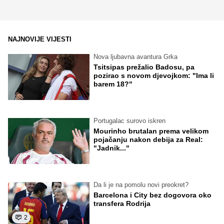
NAJNOVIJE VIJESTI
Nova ljubavna avantura Grka
Tsitsipas prežalio Badosu, pa
pozirao s novom djevojkom: "Ima li
barem 18?"
Portugalac surovo iskren
Mourinho brutalan prema velikom
pojačanju nakon debija za Real:
"Jadnik..."
Da li je na pomolu novi preokret?
Barcelona i City bez dogovora oko
transfera Rodrija
2