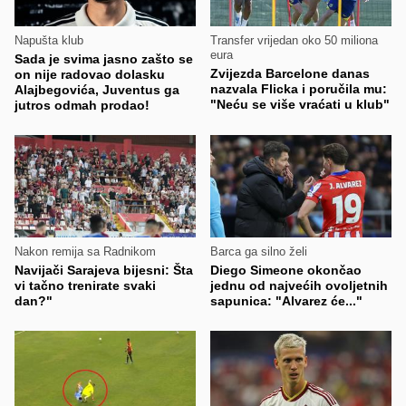
Napušta klub
Transfer vrijedan oko 50 miliona
eura
Sada je svima jasno zašto se
Zvijezda Barcelone danas
on nije radovao dolasku
nazvala Flicka i poručila mu:
Alajbegovića, Juventus ga
"Neću se više vraćati u klub"
jutros odmah prodao!
Nakon remija sa Radnikom
Barca ga silno želi
Navijači Sarajeva bijesni: Šta
Diego Simeone okončao
vi tačno trenirate svaki
jednu od najvećih ovoljetnih
dan?"
sapunica: "Alvarez će..."