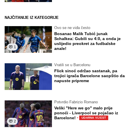
NAJČITANIJE IZ KATEGORIJE
Ovo se ne viđa često
Bosanac Malik Tubić junak
Schalkea: Gubili su 4:0, a onda je
uslijedio preokret za fudbalske
1
anale!
Vratili se u Barcelonu
Flick sinoć održao sastanak, pa
trojici igrača Barcelone saopštio da
napuste pripreme
Potvrdio Fabrizio Romano
Veliki "Here we go" malo prije
ponoći - Liverpool se pojačao iz
·
Barcelone!
UDARNA VIJEST
2