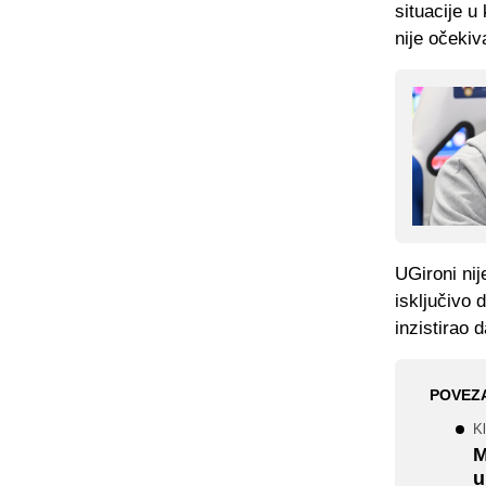
situacije u
nije očekiv
UGironi nij
isključivo 
inzistirao 
POVEZ
Kl
M
u