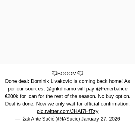
💥BOOOM!💥
Done deal: Dominik Livakovic is coming back home! As
per our sources,
@gnkdinamo
will pay
@Fenerbahce
€200k for loan for the rest of the season. No buy option.
Deal is done. Now we only wait for official confirmation.
pic.twitter.com/JHAI7HfTzy
January 27, 2026
— Ižak Ante Sučić (@IASucic)