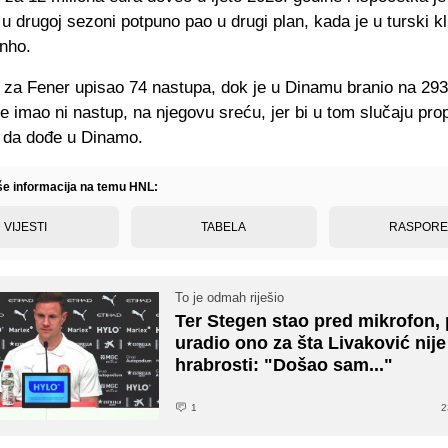
je u drugoj sezoni potpuno pao u drugi plan, kada je u turski k
nho.
e za Fener upisao 74 nastupa, dok je u Dinamu branio na 29
je imao ni nastup, na njegovu sreću, jer bi u tom slučaju pro
 da dođe u Dinamo.
iše informacija na temu HNL:
VIJESTI
TABELA
RASPOR
To je odmah riješio
Ter Stegen stao pred mikrofon,
uradio ono za šta Livaković nij
hrabrosti: "Došao sam..."
1
2