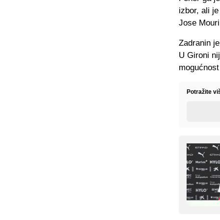
izbor, ali 
Jose Mouri
Zadranin j
U Gironi ni
mogućnost
Potražite v