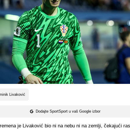
inik Livaković
Dodajte SportSport u vaš Google izbor
emena je Livaković bio ni na nebu ni na zemlji, čekajući ras