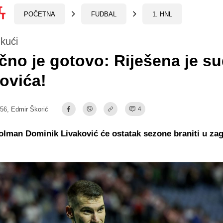
POČETNA
FUDBAL
1. HNL
kući
no je gotovo: Riješena je s
ovića!
:56,
Edmir Škorić
4
olman Dominik Livaković će ostatak sezone braniti u z