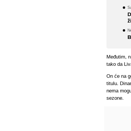
S
D
ž
N
B
Međutim, n
tako da Liv
On će na g
titulu. Din
nema mogućn
sezone.