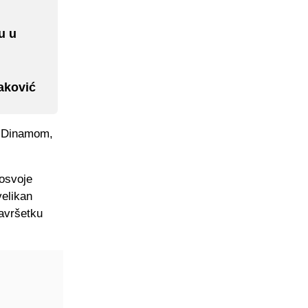
u u
aković
s Dinamom,
 osvoje
velikan
završetku