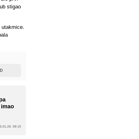
lub stigao
3 utakmice.
pala
ED
 pa
e imao
3.01.26. 09:15