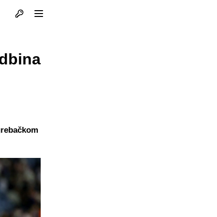
Otvori profil
Otvori meni
udbina
agrebačkom