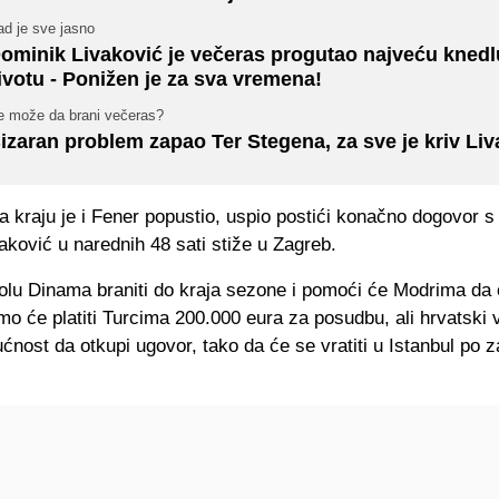
ad je sve jasno
ominik Livaković je večeras progutao najveću knedl
ivotu - Ponižen je za sva vremena!
e može da brani večeras?
izaran problem zapao Ter Stegena, za sve je kriv Liv
a kraju je i Fener popustio, uspio postići konačno dogovor 
aković u narednih 48 sati stiže u Zagreb.
olu Dinama braniti do kraja sezone i pomoći će Modrima da
amo će platiti Turcima 200.000 eura za posudbu, ali hrvatski 
ost da otkupi ugovor, tako da će se vratiti u Istanbul po 