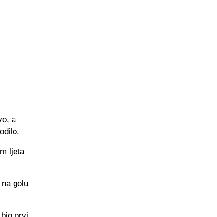
vo, a
odilo.
m ljeta
 na golu
bio prvi