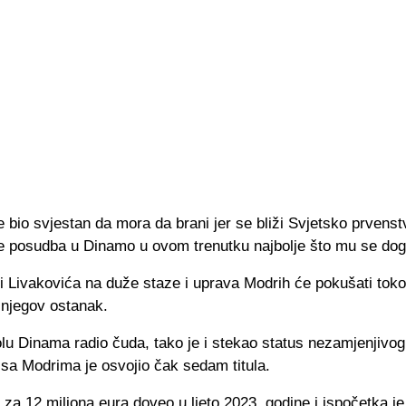
e bio svjestan da mora da brani jer se bliži Svjetsko prvenst
je posudba u Dinamo u ovom trenutku najbolje što mu se dog
i Livakovića na duže staze i uprava Modrih će pokušati toko
 njegov ostanak.
lu Dinama radio čuda, tako je i stekao status nezamjenjivog
 sa Modrima je osvojio čak sedam titula.
 za 12 miliona eura doveo u ljeto 2023. godine i ispočetka je 