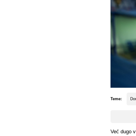
Teme:
Dom
Već dugo vr