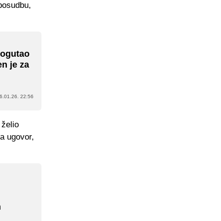
 posudbu,
rogutao
n je za
6.01.26. 22:56
 želio
ma ugovor,
n