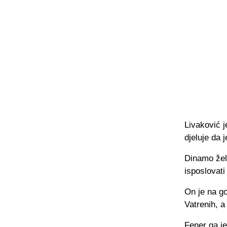
Livaković j
djeluje da 
Dinamo žel
isposlovati
On je na go
Vatrenih, a
Fener ga je