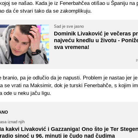
 kojoj se našao. Kada je iz Fenerbahčea otišao u Španiju na
ao da će stvari tako da se zakomplikuju.
Sad je sve jasno
Dominik Livaković je večeras p
najveću knedlu u životu - Poniže
sva vremena!
2
e branio, pa je odlučio da je napusti. Problem je nastao jer je
da se vrati na Maksimir, dok je turski Fenerbahče, s kojim i
da ode u neku jaču ligu.
ANO
asa iznad njih
a kakvi Livaković i Gazzaniga! Ono što je Ter Stege
radio sinoć u 96. minuti je čudo nad čudima