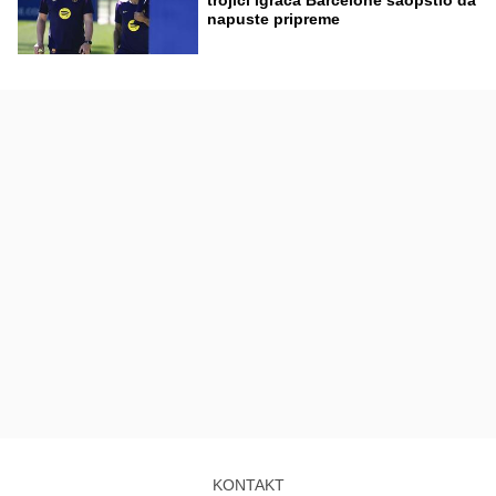
trojici igrača Barcelone saopštio da
napuste pripreme
KONTAKT