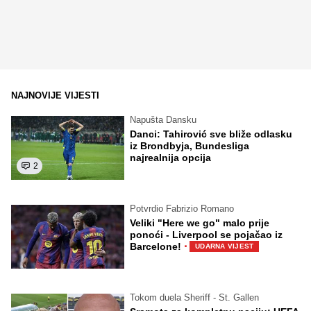
NAJNOVIJE VIJESTI
Napušta Dansku
Danci: Tahirović sve bliže odlasku
iz Brondbyja, Bundesliga
najrealnija opcija
2
Potvrdio Fabrizio Romano
Veliki "Here we go" malo prije
ponoći - Liverpool se pojačao iz
·
Barcelone!
UDARNA VIJEST
Tokom duela Sheriff - St. Gallen