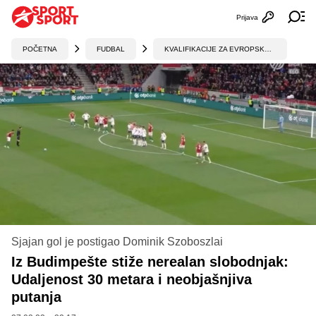
Prijava
Otvori profi
Ot
POČETNA
FUDBAL
KVALIFIKACIJE ZA EVROPSKO PRVENSTVO
Sjajan gol je postigao Dominik Szoboszlai
Iz Budimpešte stiže nerealan slobodnjak:
Udaljenost 30 metara i neobjašnjiva
putanja