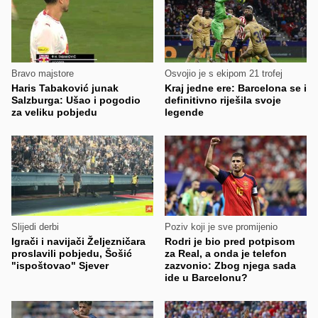
Bravo majstore
Osvojio je s ekipom 21 trofej
Haris Tabaković junak
Kraj jedne ere: Barcelona se i
Salzburga: Ušao i pogodio
definitivno riješila svoje
za veliku pobjedu
legende
Slijedi derbi
Poziv koji je sve promijenio
Igrači i navijači Željezničara
Rodri je bio pred potpisom
proslavili pobjedu, Šošić
za Real, a onda je telefon
"ispoštovao" Sjever
zazvonio: Zbog njega sada
ide u Barcelonu?