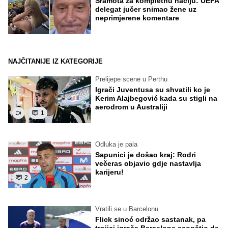
Sramota za kompletnu naciju: UEFA
delegat jučer snimao žene uz
neprimjerene komentare
NAJČITANIJE IZ KATEGORIJE
Prelijepe scene u Perthu
Igrači Juventusa su shvatili ko je
Kerim Alajbegović kada su stigli na
aerodrom u Australiji
1
Odluka je pala
Sapunici je došao kraj: Rodri
večeras objavio gdje nastavlja
karijeru!
2
Vratili se u Barcelonu
Flick sinoć održao sastanak, pa