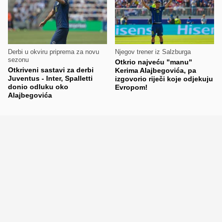
Derbi u okviru priprema za novu
Njegov trener iz Salzburga
sezonu
Otkrio najveću "manu"
Otkriveni sastavi za derbi
Kerima Alajbegovića, pa
Juventus - Inter, Spalletti
izgovorio riječi koje odjekuju
donio odluku oko
Evropom!
Alajbegovića