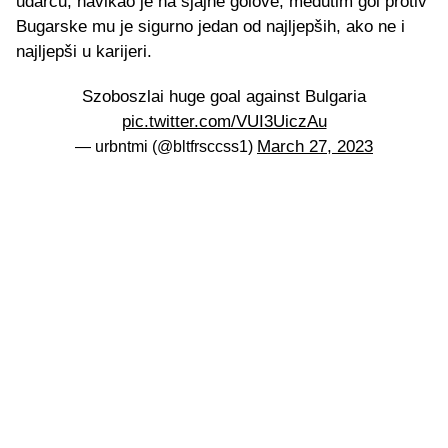
udarcu, navikao je na sjajne golove, međutim gol protiv
Bugarske mu je sigurno jedan od najljepših, ako ne i
najljepši u karijeri.
Szoboszlai huge goal against Bulgaria
pic.twitter.com/VUI3UiczAu
March 27, 2023
— urbntmi (@bltfrsccss1)