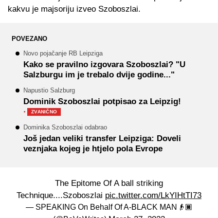
kakvu je majsoriju izveo Szoboszlai.
POVEZANO
Novo pojačanje RB Leipziga
Kako se pravilno izgovara Szoboszlai? "U
Salzburgu im je trebalo dvije godine..."
Napustio Salzburg
Dominik Szoboszlai potpisao za Leipzig!
·
ZVANIČNO
Dominika Szoboszlai odabrao
Još jedan veliki transfer Leipziga: Doveli
veznjaka kojeg je htjelo pola Evrope
The Epitome Of A ball striking
Technique....Szoboszlai
pic.twitter.com/LkYIHtTI73
— SPEAKING On Behalf Of A-BLACK MAN👴🏿