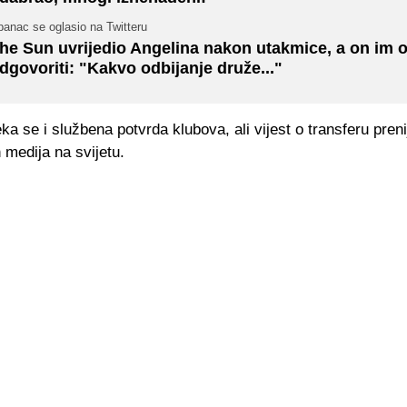
anac se oglasio na Twitteru
he Sun uvrijedio Angelina nakon utakmice, a on im 
dgovoriti: "Kakvo odbijanje druže..."
a se i službena potvrda klubova, ali vijest o transferu prenij
 medija na svijetu.