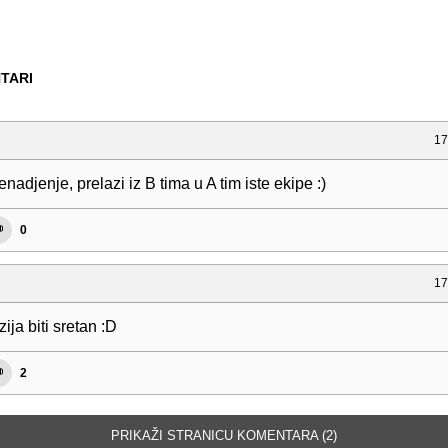
TARI
17
enadjenje, prelazi iz B tima u A tim iste ekipe :)
0
17
ija biti sretan :D
2
PRIKAŽI STRANICU KOMENTARA (2)