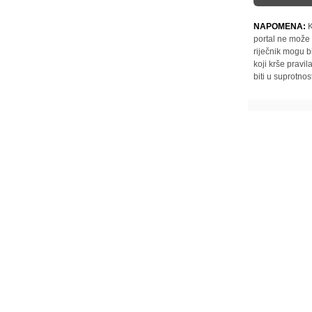
NAPOMENA:
K
portal ne može 
riječnik mogu b
koji krše pravi
biti u suprotnos