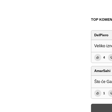
TOP KOMEN
DelPiero
Veliko izn
4
AmarSahi
Što će Gaz
1