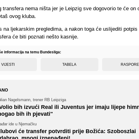
g transfera nema ništa jer je Leipzig sve dogovorio te će on 
etaš ovog kluba.
 na ljekarskim pregledima, a nakon toga će uslijediti potpis
nsfera će biti poznati nešto kasnije.
iše informacija na temu Bundesliga:
VIJESTI
TABELA
RASPOR
ANO
ulian Nagelsmann, trener RB Leipziga
Volio bih izvući Real ili Juventus jer imaju lijepe himn
ogao bih ih pjevati"
ađar ide u Njemačku
lubovi će transfer potvrditi prije Božića: Szoboszlai
dabrao, mnogi iznenađeni!