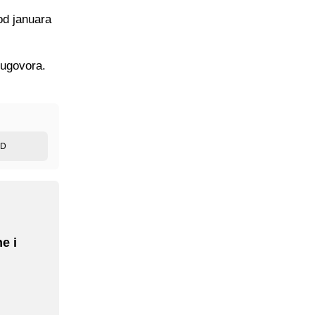
od januara
 ugovora.
ED
e i