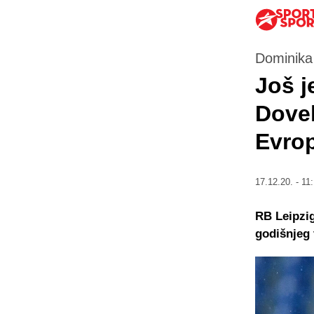
Dominika
Još j
Dovel
Evro
17.12.20. - 11
RB Leipzig
godišnjeg 