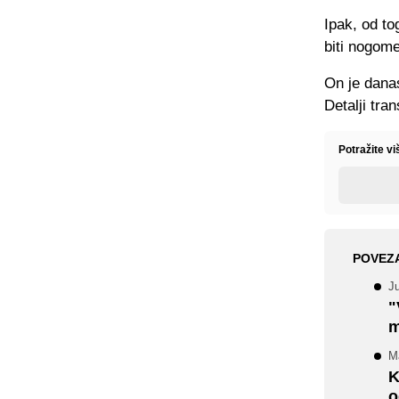
Ipak, od to
biti nogom
On je danas
Detalji tra
Potražite v
POVEZ
J
"
m
M
K
o