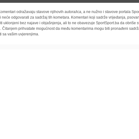
omentari odražavaju stavove njihovih autora/ica, a ne nužno i stavove portala Spor
i neće odgovarati za sadržaj tih kometara. Komentari koji sadrže vrijeđanja, psovan
iti uklonjeni bez najave i objašnjenja, ali to ne obavezuje SportSport.ba da obriše
la. Čitanjem prihvatate mogućnost da među komentarima mogu biti pronađeni sadrža
ti sa vašim uvjerenjima.