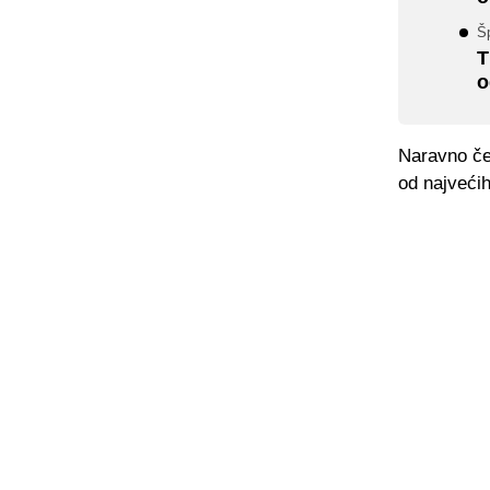
Šp
T
o
Naravno ček
od najvećih