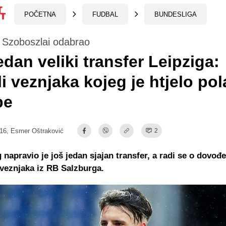
POČETNA
FUDBAL
BUNDESLIGA
 Szoboszlai odabrao
edan veliki transfer Leipziga:
i veznjaka kojeg je htjelo pol
pe
:16,
Esmer Oštraković
2
 napravio je još jedan sjajan transfer, a radi se o dovođe
veznjaka iz RB Salzburga.