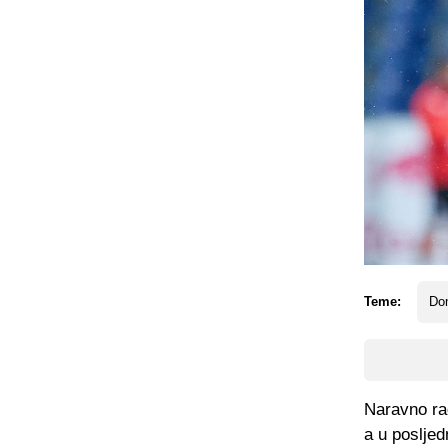
Teme:
Do
Naravno rad
a u poslje