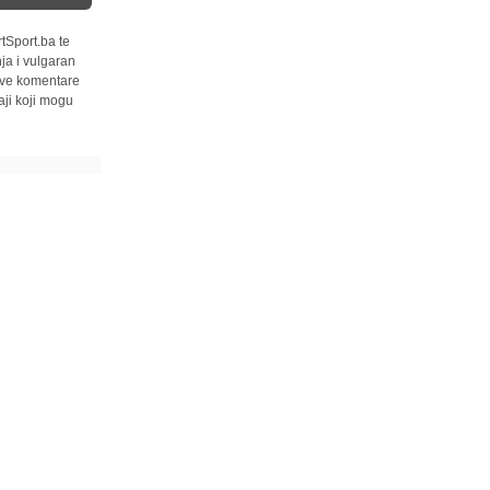
tSport.ba te
ja i vulgaran
 sve komentare
ji koji mogu