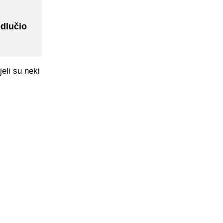
odlučio
eli su neki