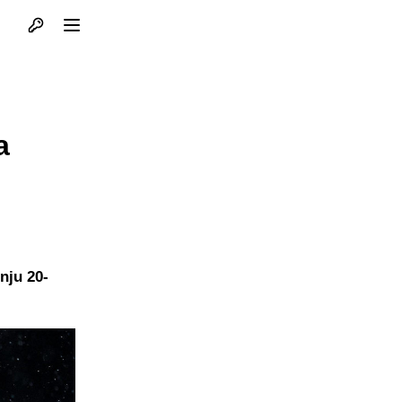
Otvori profil
Otvori meni
a
nju 20-