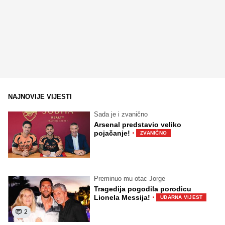
NAJNOVIJE VIJESTI
Sada je i zvanično
Arsenal predstavio veliko
·
pojačanje!
ZVANIČNO
Preminuo mu otac Jorge
Tragedija pogodila porodicu
·
Lionela Messija!
UDARNA VIJEST
2