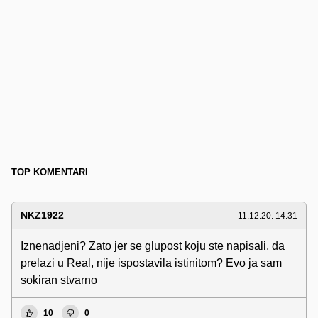
TOP KOMENTARI
NKZ1922
11.12.20. 14:31
Iznenadjeni? Zato jer se glupost koju ste napisali, da
prelazi u Real, nije ispostavila istinitom? Evo ja sam
sokiran stvarno
10
0