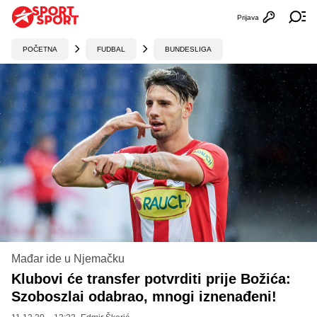
Prijava
Otvori profi
Ot
POČETNA
FUDBAL
BUNDESLIGA
Mađar ide u Njemačku
Klubovi će transfer potvrditi prije Božića:
Szoboszlai odabrao, mnogi iznenađeni!