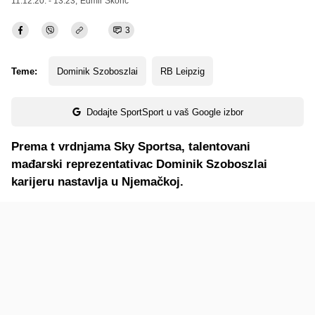
11.12.20. - 13:23,
Edmir Škorić
3
Teme:
Dominik Szoboszlai
RB Leipzig
Dodajte SportSport u vaš Google izbor
Prema t vrdnjama Sky Sportsa, talentovani
mađarski reprezentativac Dominik Szoboszlai
karijeru nastavlja u Njemačkoj.