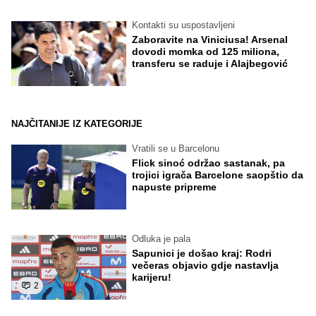
Kontakti su uspostavljeni
Zaboravite na Viniciusa! Arsenal
dovodi momka od 125 miliona,
transferu se raduje i Alajbegović
NAJČITANIJE IZ KATEGORIJE
Vratili se u Barcelonu
Flick sinoć održao sastanak, pa
trojici igrača Barcelone saopštio da
napuste pripreme
Odluka je pala
Sapunici je došao kraj: Rodri
večeras objavio gdje nastavlja
karijeru!
2