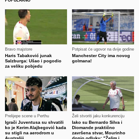
POPULARNO
Bravo majstore
Potpisat će ugovor na dvije godine
Haris Tabaković junak
Manchester City ima novog
Salzburga: Ušao i pogodio
golmana!
za veliku pobjedu
Prelijepe scene u Perthu
Želi stvoriti jaku konkurenciju
Igrači Juventusa su shvatili
Iako su Bernardo Silva i
ko je Kerim Alajbegović kada
Diomande praktično
su stigli na aerodrom u
završena stvar, Mourinho
Australiji
donio odluku: "Želim i