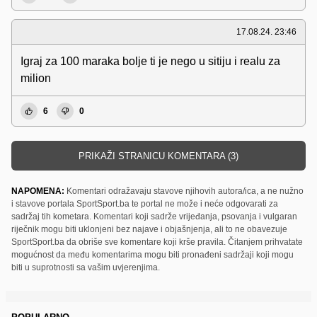
17.08.24. 23:46
Igraj za 100 maraka bolje ti je nego u sitiju i realu za
milion
6
0
PRIKAŽI STRANICU KOMENTARA (3)
NAPOMENA:
Komentari odražavaju stavove njihovih autora/ica, a ne nužno
i stavove portala SportSport.ba te portal ne može i neće odgovarati za
sadržaj tih kometara. Komentari koji sadrže vrijeđanja, psovanja i vulgaran
riječnik mogu biti uklonjeni bez najave i objašnjenja, ali to ne obavezuje
SportSport.ba da obriše sve komentare koji krše pravila. Čitanjem prihvatate
mogućnost da među komentarima mogu biti pronađeni sadržaji koji mogu
biti u suprotnosti sa vašim uvjerenjima.