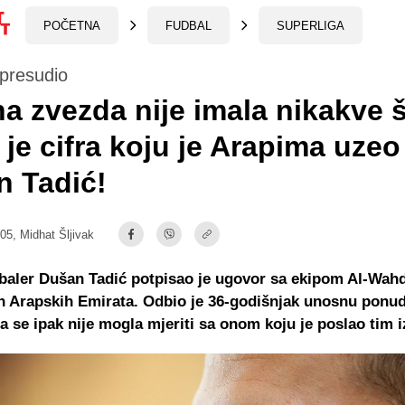
POČETNA
FUDBAL
SUPERLIGA
 presudio
a zvezda nije imala nikakve 
 je cifra koju je Arapima uzeo
n Tadić!
:05,
Midhat Šljivak
baler Dušan Tadić potpisao je ugovor sa ekipom Al-Wahd
ih Arapskih Emirata. Odbio je 36-godišnjak unosnu ponu
a se ipak nije mogla mjeriti sa onom koju je poslao tim i