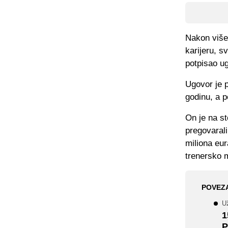
Nakon više
karijeru, s
potpisao u
Ugovor je 
godinu, a p
On je na s
pregovarali
miliona eur
trenersko m
POVEZ
U
1
P