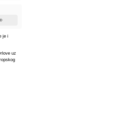
ED
 je i
Orlove uz
vropskog