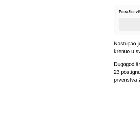
Potražite vi
Nastupao je
krenuo u sv
Dugogodišnj
23 postign
prvenstva 