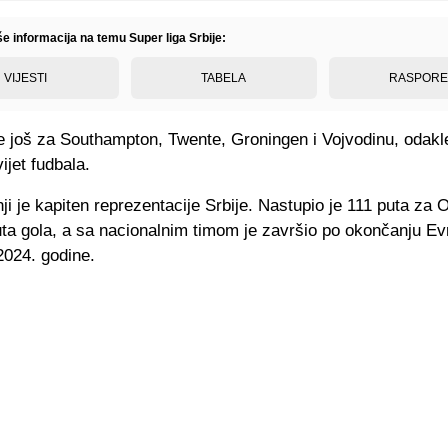
še informacija na temu Super liga Srbije:
VIJESTI
TABELA
RASPOR
 još za Southampton, Twente, Groningen i Vojvodinu, odakle
ijet fudbala.
i je kapiten reprezentacije Srbije. Nastupio je 111 puta za 
uta gola, a sa nacionalnim timom je završio po okončanju E
2024. godine.