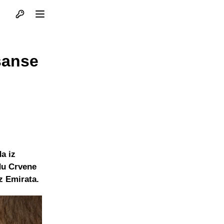
Otvori profil
Otvori meni
šanse
a iz
du Crvene
z Emirata.