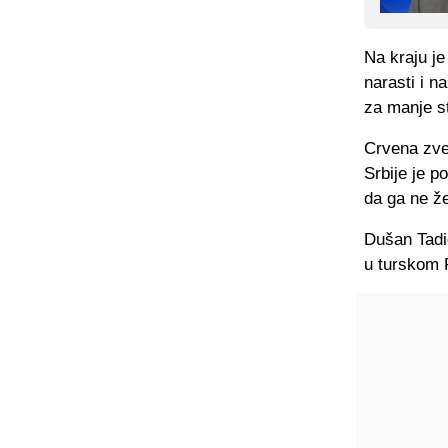
Na kraju je
narasti i n
za manje st
Crvena zvez
Srbije je p
da ga ne že
Dušan Tadić
u turskom 