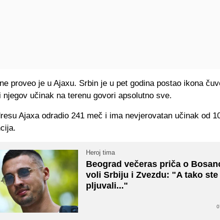
ne proveo je u Ajaxu. Srbin je u pet godina postao ikona čuv
i njegov učinak na terenu govori apsolutno sve.
dresu Ajaxa odradio 241 meč i ima nevjerovatan učinak od 10
cija.
Heroj tima
Beograd večeras priča o Bosanc
voli Srbiju i Zvezdu: "A tako ste
pljuvali..."
0