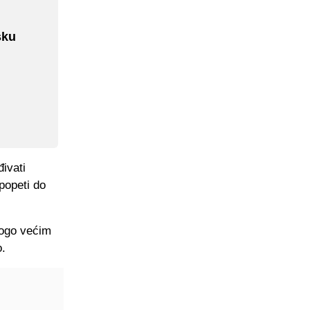
sku
ivati
popeti do
nogo većim
o.