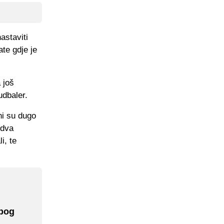
astaviti
te gdje je
 još
udbaler.
ni su dugo
 dva
i, te
zbog