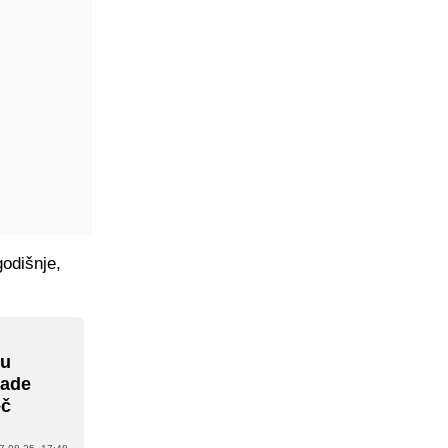
godišnje,
ru
Rade
eč