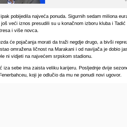
0
 ipak pobijedila najveća ponuda. Sigurnih sedam miliona eur
a još veći iznos presudili su u konačnom izboru kluba i Tadić
resa i više novca.
da će pojačanja morati da traži negdje drugo, a bivši repre
ostao omražena ličnost na Marakani i od navijača je dobio j
le ni vidjeti na najvećem srpskom stadionu.
 iza sebe ima zaista veliku karijeru. Posljednje dvije sezon
Fenerbahceu, koji je odlučio da mu ne ponudi novi ugovor.