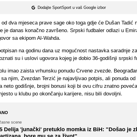
Dodajte SportSport u vaš Google izbor
 od dva mjeseca prave sage oko toga gdje će Dušan Tadić n
ve je danas konačno završeno. Srpski fudbaler odlazi u Emira
govor sa ekipom Al-Wahda.
potpisan na godinu dana uz mogućnost nastavka saradnje za
oznati su i uslovi ugovora kojeg je dobio 36-godišnji srpski f
tolu imao zaista vrhunsku ponudu Crvene zvezde. Beograđa
 sa njim, Zvezdan Terzić je najavljivao potpis, ali ponuda od
a neto godišnje, brojni bonusi koji bi ovu cifru znatno povećal
jesto u klubu po okončanju karijere, nisu bili dovoljni.
ANO
žasne scene
5 Delija 'junački' pretuklo momka iz BiH: "Došao je 
artizana, bore mu se za život"