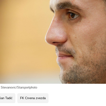
n Stevanovic/Starsportphoto
šan Tadić
FK Crvena zvezda