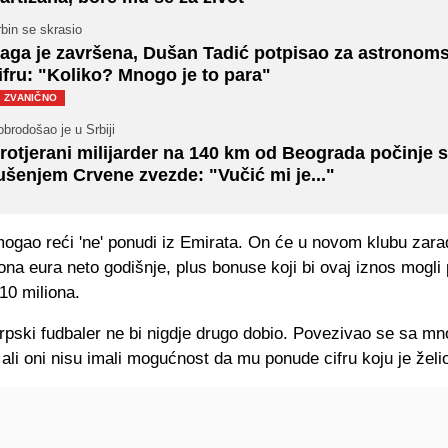
bin se skrasio
aga je završena, Dušan Tadić potpisao za astronom
ifru: "Koliko? Mnogo je to para"
ZVANIČNO
brodošao je u Srbiji
rotjerani milijarder na 140 km od Beograda počinje s
ušenjem Crvene zvezde: "Vučić mi je..."
mogao reći 'ne' ponudi iz Emirata. On će u novom klubu zarađ
na eura neto godišnje, plus bonuse koji bi ovaj iznos mogli 
10 miliona.
srpski fudbaler ne bi nigdje drugo dobio. Povezivao se sa m
ali oni nisu imali mogućnost da mu ponude cifru koju je želi