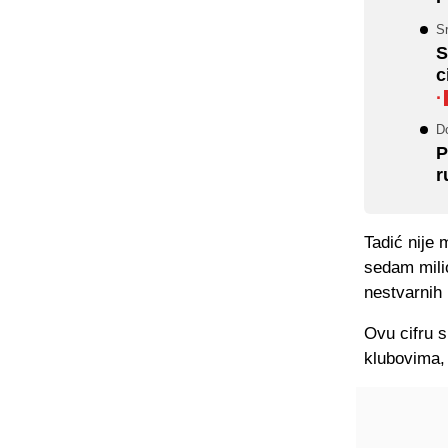
Sr
S
c
·
Do
P
r
Tadić nije 
sedam milio
nestvarnih 
Ovu cifru 
klubovima, 