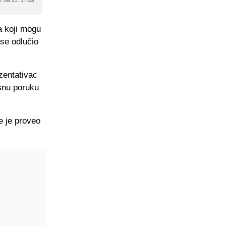
7.08.25. 17:48
a koji mogu
 se odlučio
zentativac
asnu poruku
e je proveo