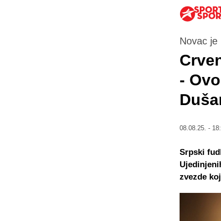
Novac je
Crven
- Ovo
Duša
08.08.25. - 18
Srpski fud
Ujedinjen
zvezde koj