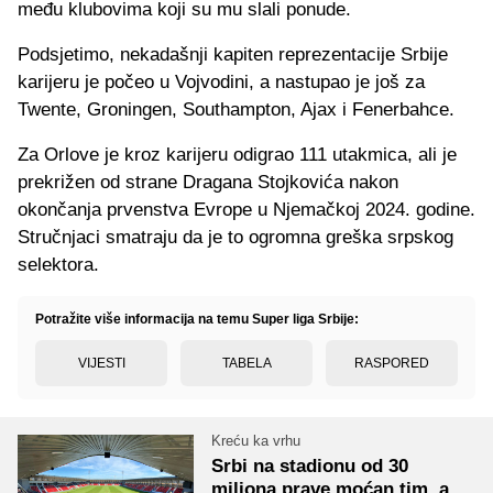
među klubovima koji su mu slali ponude.
Podsjetimo, nekadašnji kapiten reprezentacije Srbije
karijeru je počeo u Vojvodini, a nastupao je još za
Twente, Groningen, Southampton, Ajax i Fenerbahce.
Za Orlove je kroz karijeru odigrao 111 utakmica, ali je
prekrižen od strane Dragana Stojkovića nakon
okončanja prvenstva Evrope u Njemačkoj 2024. godine.
Stručnjaci smatraju da je to ogromna greška srpskog
selektora.
Potražite više informacija na temu Super liga Srbije:
VIJESTI
TABELA
RASPORED
Kreću ka vrhu
Srbi na stadionu od 30
miliona prave moćan tim, a