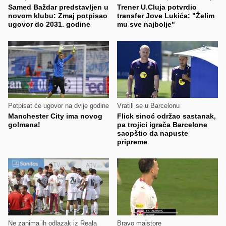
Samed Baždar predstavljen u
Trener U.Cluja potvrdio
novom klubu: Zmaj potpisao
transfer Jove Lukića: "Želim
ugovor do 2031. godine
mu sve najbolje"
Potpisat će ugovor na dvije godine
Vratili se u Barcelonu
Manchester City ima novog
Flick sinoć održao sastanak,
golmana!
pa trojici igrača Barcelone
saopštio da napuste
pripreme
Ne zanima ih odlazak iz Reala
Bravo majstore