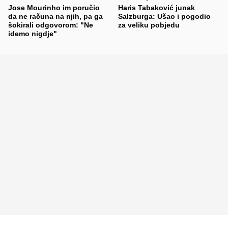
Jose Mourinho im poručio
Haris Tabaković junak
da ne računa na njih, pa ga
Salzburga: Ušao i pogodio
šokirali odgovorom: "Ne
za veliku pobjedu
idemo nigdje"