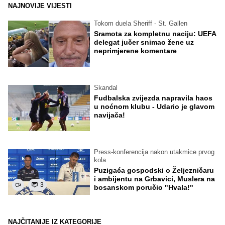
NAJNOVIJE VIJESTI
Tokom duela Sheriff - St. Gallen
Sramota za kompletnu naciju: UEFA
delegat jučer snimao žene uz
neprimjerene komentare
Skandal
Fudbalska zvijezda napravila haos
u noćnom klubu - Udario je glavom
navijača!
Press-konferencija nakon utakmice prvog
kola
Puzigaća gospodski o Željezničaru
i ambijentu na Grbavici, Muslera na
3
bosanskom poručio "Hvala!"
NAJČITANIJE IZ KATEGORIJE