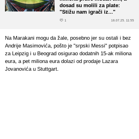
dosad su molili za plate:
"Stižu nam igrači iz..."
1
16.07.25. 11:55
Na Marakani mogu da žale, posebno jer su ostali i bez
Andrije Masimovića, pošto je "srpski Messi" potpisao
za Leipzig i u Beograd osigurao dodatnih 15-ak miliona
eura, a pet miliona eura dolazi od prodaje Lazara
Jovanovića u Stuttgart.