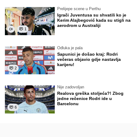
Prelijepe scene u Perthu
Igrači Juventusa su shvatili ko je
Kerim Alajbegović kada su stigli na
aerodrom u Australiji
1
Odluka je pala
Sapunici je došao kraj: Rodri
večeras objavio gdje nastavlja
karijeru!
2
Nije zadovoljan
Realova greška stoljeća?! Zbog
jedne rečenice Rodri ide u
Barcelonu
6