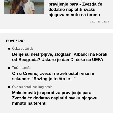
pravljenje para - Zvezda će
dodatno naplatiti svaku
njegovu minutu na terenu
15.07.25. 18:03
POVEZANO
Čeka se žrijeb
Delije su nestrpljive, zloglasni Albanci na korak
od Beograda? Uskoro je dan D, čeka se UEFA
Traži transfer
On u Crvenoj zvezdi ne želi ostati više ni
sekunde: "Razlog je to što je..."
Ovo su detalji velikog posla
Maksimović je aparat za pravljenje para -
Zvezda će dodatno naplatiti svaku njegovu
minutu na terenu