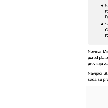
Na
I
n
Sr
C
I
Novinar Mir
pored plate
proviziju z
Navijači St
sada su pro