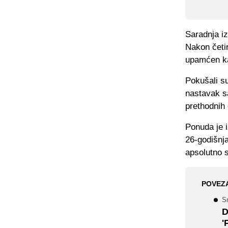
Saradnja i
Nakon četir
upamćen kao
Pokušali s
nastavak sa
prethodnih 
Ponuda je i
26-godišnja
apsolutno 
POVEZ
Sr
D
'