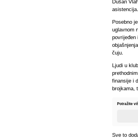
Dušan Vlaho
asistencija.
Posebno je
uglavnom ne
povrijeđen i
objašnjenja
čuju.
Ljudi u klu
prethodnim
finansije i
brojkama, t
Potražite vi
Sve to doda