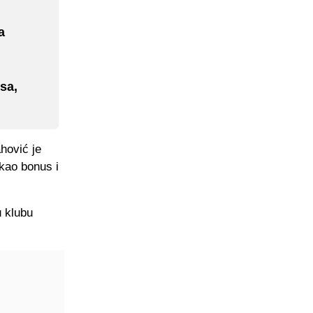
a
sa,
hović je
 kao bonus i
u klubu