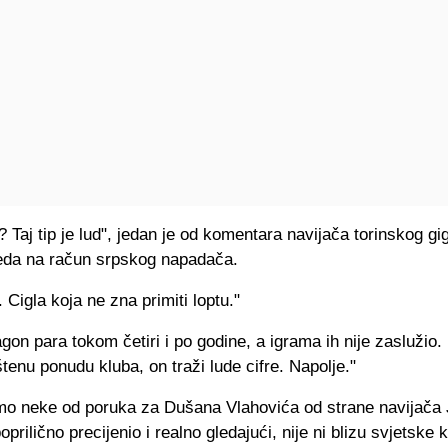
? Taj tip je lud", jedan je od komentara navijača torinskog gi
vreda na račun srpskog napadača.
. Cigla koja ne zna primiti loptu."
gon para tokom četiri i po godine, a igrama ih nije zaslužio
štenu ponudu kluba, on traži lude cifre. Napolje."
o neke od poruka za Dušana Vlahovića od strane navijača 
prilično precijenio i realno gledajući, nije ni blizu svjetske 