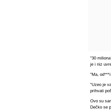
"30 miliona
je i niz u
"Ma, od***i
"Uzeo je va
prihvati po
Ovo su sam
Dečko se po