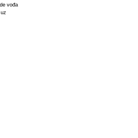
ude vođa
 uz