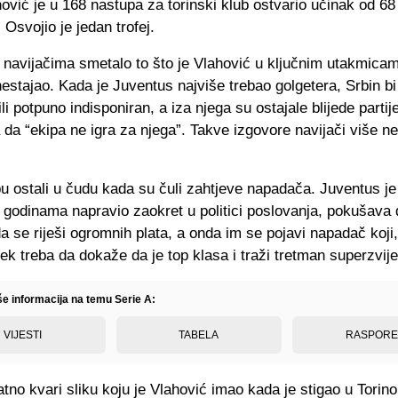
vić je u 168 nastupa za torinski klub ostvario učinak od 68
 Osvojio je jedan trofej.
 navijačima smetalo to što je Vlahović u ključnim utakmica
stajao. Kada je Juventus najviše trebao golgetera, Srbin bi i
li potpuno indisponiran, a iza njega su ostajale blijede partije
 da “ekipa ne igra za njega”. Takve izgovore navijači više ne
bu ostali u čudu kada su čuli zahtjeve napadača. Juventus je
 godinama napravio zaokret u politici poslovanja, pokušava 
 da se riješi ogromnih plata, a onda im se pojavi napadač koji
ek treba da dokaže da je top klasa i traži tretman superzvij
še informacija na temu Serie A:
VIJESTI
TABELA
RASPOR
tno kvari sliku koju je Vlahović imao kada je stigao u Torino