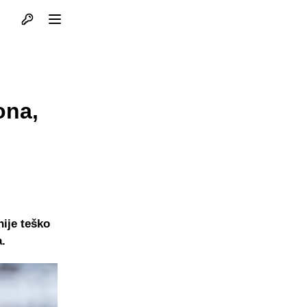
Otvori profil
Otvori meni
ona,
nije teško
a.