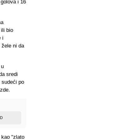
 golova i 16
ma
li bio
 i
 žele ni da
 u
da sredi
, sudeći po
ezde.
ED
 kao "zlato