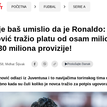
POČETNA
FUDBAL
SERIE A
je baš umislio da je Ronaldo:
vić tražio platu od osam mili
30 miliona provizije!
:58,
Midhat Šljivak
Poslušajte
članak
ović odlazi iz Juventusa i to navijačima torinskog tima 
bno kada su čuli koliko je novca tražio za potpis ugovor