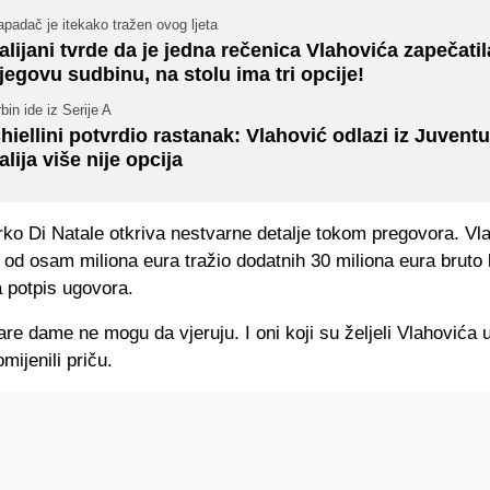
padač je itekako tražen ovog ljeta
talijani tvrde da je jedna rečenica Vlahovića zapečatil
jegovu sudbinu, na stolu ima tri opcije!
bin ide iz Serije A
hiellini potvrdio rastanak: Vlahović odlazi iz Juventu
talija više nije opcija
ko Di Natale otkriva nestvarne detalje tokom pregovora. Vla
 od osam miliona eura tražio dodatnih 30 miliona eura bruto
a potpis ugovora.
are dame ne mogu da vjeruju. I oni koji su željeli Vlahovića 
mijenili priču.