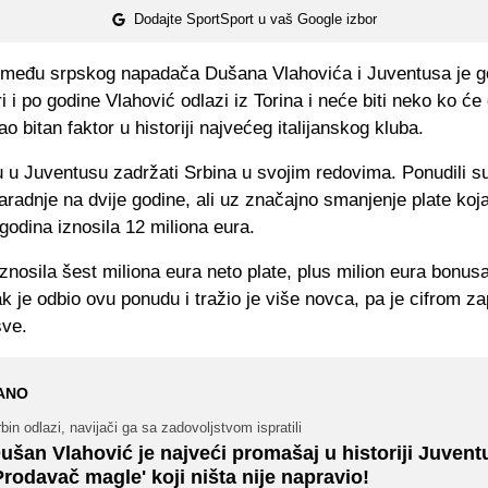
Dodajte SportSport u vaš Google izbor
zmeđu srpskog napadača Dušana Vlahovića i Juventusa je g
i i po godine Vlahović odlazi iz Torina i neće biti neko ko će 
 bitan faktor u historiji najvećeg italijanskog kluba.
u u Juventusu zadržati Srbina u svojim redovima. Ponudili 
radnje na dvije godine, ali uz značajno smanjenje plate koja
godina iznosila 12 miliona eura.
znosila šest miliona eura neto plate, plus milion eura bonus
k je odbio ovu ponudu i tražio je više novca, pa je cifrom z
sve.
ANO
bin odlazi, navijači ga sa zadovoljstvom ispratili
ušan Vlahović je najveći promašaj u historiji Juvent
Prodavač magle' koji ništa nije napravio!