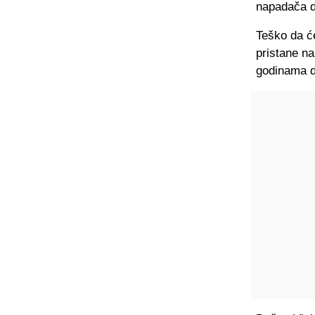
napadača d
Teško da će
pristane na
godinama de