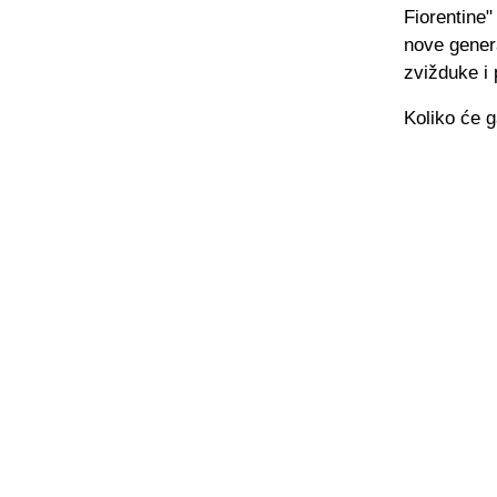
Fiorentine"
nove genera
zvižduke i 
Koliko će g