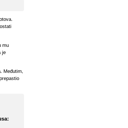
otova.
ostati
su mu
 je
a. Međutim,
aprepastio
usa: