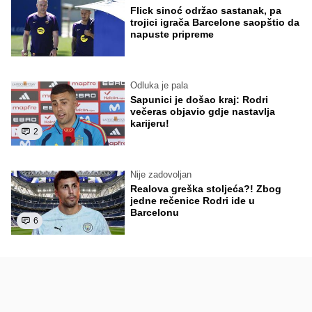
Flick sinoć održao sastanak, pa
trojici igrača Barcelone saopštio da
napuste pripreme
Odluka je pala
Sapunici je došao kraj: Rodri
večeras objavio gdje nastavlja
karijeru!
2
Nije zadovoljan
Realova greška stoljeća?! Zbog
jedne rečenice Rodri ide u
Barcelonu
6