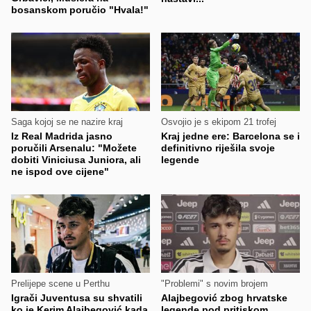
bosanskom poručio "Hvala!"
Saga kojoj se ne nazire kraj
Osvojio je s ekipom 21 trofej
Iz Real Madrida jasno
Kraj jedne ere: Barcelona se i
poručili Arsenalu: "Možete
definitivno riješila svoje
dobiti Viniciusa Juniora, ali
legende
ne ispod ove cijene"
Prelijepe scene u Perthu
"Problemi" s novim brojem
Igrači Juventusa su shvatili
Alajbegović zbog hrvatske
ko je Kerim Alajbegović kada
legende pod pritiskom,