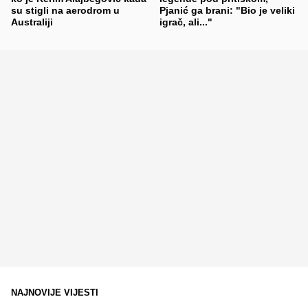
su stigli na aerodrom u
Pjanić ga brani: "Bio je veliki
Australiji
igrač, ali..."
NAJNOVIJE VIJESTI