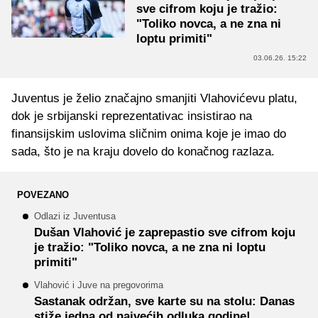
sve cifrom koju je tražio:
"Toliko novca, a ne zna ni
loptu primiti"
03.06.26. 15:22
Juventus je želio značajno smanjiti Vlahovićevu platu,
dok je srbijanski reprezentativac insistirao na
finansijskim uslovima sličnim onima koje je imao do
sada, što je na kraju dovelo do konačnog razlaza.
POVEZANO
Odlazi iz Juventusa
Dušan Vlahović je zaprepastio sve cifrom koju
je tražio: "Toliko novca, a ne zna ni loptu
primiti"
Vlahović i Juve na pregovorima
Sastanak održan, sve karte su na stolu: Danas
stiže jedna od najvećih odluka godine!