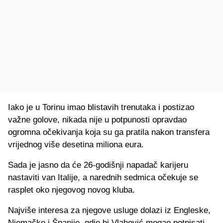
Iako je u Torinu imao blistavih trenutaka i postizao
važne golove, nikada nije u potpunosti opravdao
ogromna očekivanja koja su ga pratila nakon transfera
vrijednog više desetina miliona eura.
Sada je jasno da će 26-godišnji napadač karijeru
nastaviti van Italije, a narednih sedmica očekuje se
rasplet oko njegovog novog kluba.
Najviše interesa za njegove usluge dolazi iz Engleske,
Njemačke i Španije, gdje bi Vlahović mogao potpisati