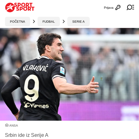
Prijava
Otvori profi
Ot
POČETNA
FUDBAL
SERIE A
ANSA
Srbin ide iz Serije A