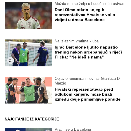
Možda mu se želja u budućnosti i ostvari
Dani Olmo otkrio kojeg bi
reprezentativca Hrvatske volio
vidjeti u dresu Barcelone
Na izlaznim vratima kluba
Igrač Barcelone ljutito napustio
trening nakon srceparajućih riječi
Flicka: "Ne ideš s nama"
Objavio renomirani novinar Gianluca Di
Marzio
Hrvatski reprezentativac pred
odlukom karijere, može birati
između dvije primamljive ponude
NAJČITANIJE IZ KATEGORIJE
Vratili se u Barcelonu