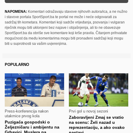
NAPOMENA:
Komentari odražavaju stavove njihovih autora/ica, a ne nužno
i stavove portala SportSport.ba te portal ne može i neće odgovarati za
sadržaj tih kometara. Komentari koji sadrže vrijeđanja, psovanja i vulgaran
riječnik mogu biti uklonjeni bez najave i objašnjenja, ali to ne obavezuje
SportSport.ba da obriše sve komentare koji krše pravila. Čitanjem prihvatate
mogućnost da među komentarima mogu biti pronađeni sadržaji koji mogu
biti u suprotnosti sa vašim uvjerenjima.
POPULARNO
Press-konferencija nakon
Prvi gol u novoj sezoni
utakmice prvog kola
Zaboravljeni Zmaj se vratio
Puzigaća gospodski o
na scenu: Želi nazad u
Željezničaru i ambijentu na
reprezentaciju, a ako ovako
Grbavici, Muslera na
nastavi...