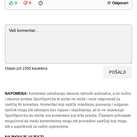
0
0
Odgovori
Komentar
Ostalo još
1500
karaktera
POŠALJI
NAPOMENA:
Komentari odražavaju stavove njihovih autora/ica, a ne nužno
i stavove portala SportSport.ba te portal ne može i neće odgovarati za
sadržaj tih kometara. Komentari koji sadrže vrijeđanja, psovanja i vulgaran
riječnik mogu biti uklonjeni bez najave i objašnjenja, ali to ne obavezuje
SportSport.ba da obriše sve komentare koji krše pravila. Čitanjem prihvatate
mogućnost da među komentarima mogu biti pronađeni sadržaji koji mogu
biti u suprotnosti sa vašim uvjerenjima.