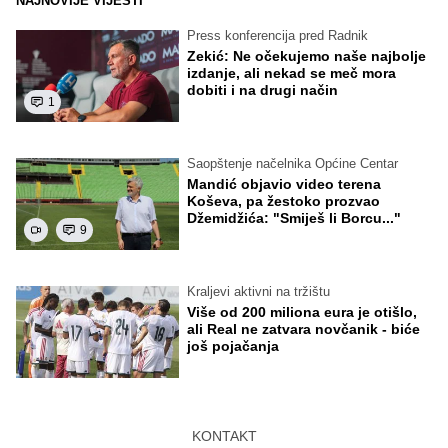
NAJNOVIJE VIJESTI
Press konferencija pred Radnik
Zekić: Ne očekujemo naše najbolje
izdanje, ali nekad se meč mora
dobiti i na drugi način
1
Saopštenje načelnika Općine Centar
Mandić objavio video terena
Koševa, pa žestoko prozvao
Džemidžića: "Smiješ li Borcu..."
9
Kraljevi aktivni na tržištu
Više od 200 miliona eura je otišlo,
ali Real ne zatvara novčanik - biće
još pojačanja
KONTAKT