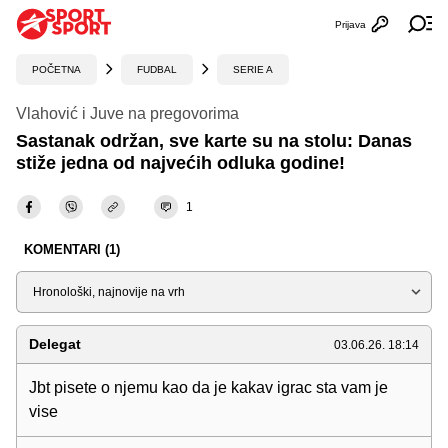
Prijava
Otvori profi
Ot
POČETNA
FUDBAL
SERIE A
Vlahović i Juve na pregovorima
Sastanak održan, sve karte su na stolu: Danas
stiže jedna od najvećih odluka godine!
1
KOMENTARI (1)
Sortiraj
Delegat
03.06.26. 18:14
Jbt pisete o njemu kao da je kakav igrac sta vam je
vise