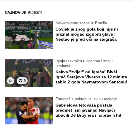
NAJNOVIJE VIJESTI
Nevjerovatne scene iz Brazila
Čovjek je zbog gola koji nije ni
priznat mogao izgubiti glavu:
Nestao je pred očima saigrača
Igraju utakmicu u gostima i imaju
prednost
Kakva "zvijer" od igrača! Bivši
igrač Sarajeva Viveros za 12 minuta
6
zabio 2 gola Neymarovom Santosu!
Fotografija pokrenula lavinu reakcija
Gabrielova tetovaža postala
predmet ismijavanja: Navijači
ubacili De Bruynea i napravili hit