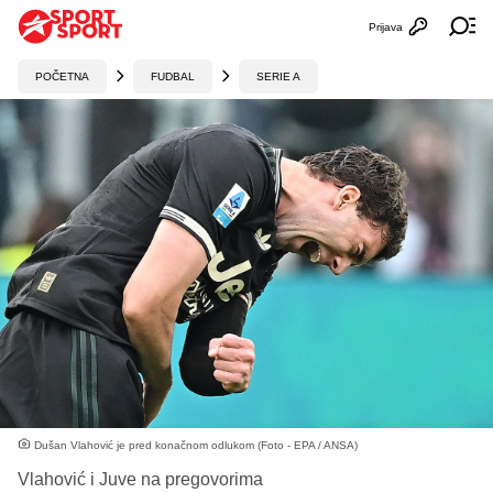
Prijava
Otvori profi
Ot
POČETNA
FUDBAL
SERIE A
Dušan Vlahović je pred konačnom odlukom (Foto - EPA / ANSA)
Vlahović i Juve na pregovorima