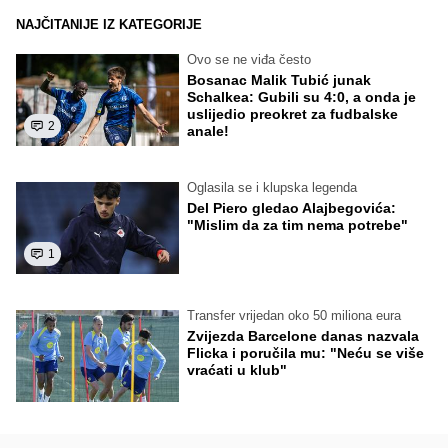
NAJČITANIJE IZ KATEGORIJE
Ovo se ne viđa često
Bosanac Malik Tubić junak
Schalkea: Gubili su 4:0, a onda je
uslijedio preokret za fudbalske
2
anale!
Oglasila se i klupska legenda
Del Piero gledao Alajbegovića:
"Mislim da za tim nema potrebe"
1
Transfer vrijedan oko 50 miliona eura
Zvijezda Barcelone danas nazvala
Flicka i poručila mu: "Neću se više
vraćati u klub"