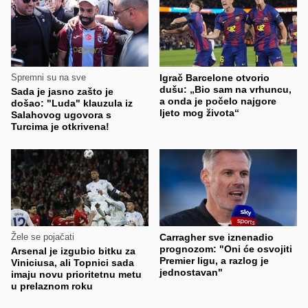
Spremni su na sve
Igrač Barcelone otvorio
dušu: „Bio sam na vrhuncu,
Sada je jasno zašto je
a onda je počelo najgore
došao: "Luda" klauzula iz
ljeto mog života“
Salahovog ugovora s
Turcima je otkrivena!
Žele se pojačati
Carragher sve iznenadio
prognozom: "Oni će osvojiti
Arsenal je izgubio bitku za
Premier ligu, a razlog je
Viniciusa, ali Topnici sada
jednostavan"
imaju novu prioritetnu metu
u prelaznom roku