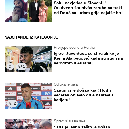
Šok i nevjerica u Sloveniji!
Otkriveno šta bivša zaručnica traži
od Dončića, udara gdje najviše boli
NAJČITANIJE IZ KATEGORIJE
Prelijepe scene u Perthu
Igrači Juventusa su shvatili ko je
Kerim Alajbegović kada su stigli na
aerodrom u Australiji
1
Odluka je pala
Sapunici je došao kraj: Rodri
večeras objavio gdje nastavlja
karijeru!
2
Spremni su na sve
Sada je jasno zašto je došao: