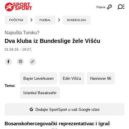
Prijava
Otvori profi
Ot
POČETNA
FUDBAL
BUNDESLIGA
Napušta Tursku?
Dva kluba iz Bundeslige žele Višću
01.04.16. - 19:27,
Bayer Leverkusen
Edin Višća
Hannover 96
Teme:
Istanbul Basaksehir
Dodajte SportSport u vaš Google izbor
Bosanskohercegovački reprezentativac i igrač