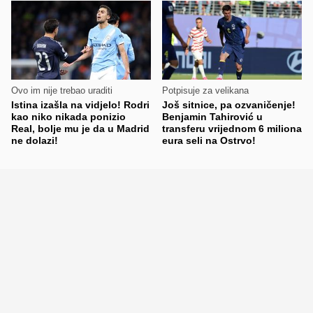
Ovo im nije trebao uraditi
Potpisuje za velikana
Istina izašla na vidjelo! Rodri
Još sitnice, pa ozvaničenje!
kao niko nikada ponizio
Benjamin Tahirović u
Real, bolje mu je da u Madrid
transferu vrijednom 6 miliona
ne dolazi!
eura seli na Ostrvo!