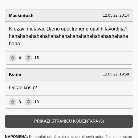
Mackintosh
12.05.22. 20:14
Krezavi mutavac Djeno opet trener propalih lavordjija?
hahahahahahahahahahahahahahahahahahaahahaha
haha
4
15
Ko mi
12.05.22. 19:58
Oprao kosu?
3
13
PRIKAŽI STRANICU KOMENTARA (6)
NAPOMENA:
Komentari odražavaju stavove njihovih autora/ica, a ne nužno