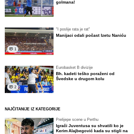
golmana!
"I poslije rata je rat"
Manijaci odali počast Izetu Naniću
1
Eurobasket B divizije
Bh. kadeti teško poraženi od
Švedske u drugom kolu
2
NAJČITANIJE IZ KATEGORIJE
Prelijepe scene u Perthu
Igrači Juventusa su shvatili ko je
Kerim Alajbegović kada su stigli na