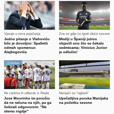
Vjeruje u nova pojačanja
Zna se gdje će igrati iduće sezone
Jedno pitanje o Vlahoviću
Mediji u Španiji jutros
bilo je dovoljno: Spalletti
objavili ono što se čekalo
odmah spomenuo
sedmicama: Vinicius Junior
Alajbegovića
je odlučio!
Ne zanima ih odlazak iz Reala
Navijači se "oglasili"
Jose Mourinho im poručio
Upečatljiva poruka Manijaka
da ne računa na njih, pa ga
na početku sezone
šokirali odgovorom: "Ne
idemo nigdje"