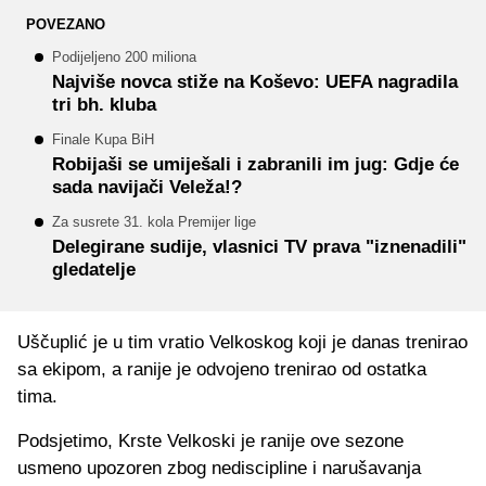
POVEZANO
Podijeljeno 200 miliona
Najviše novca stiže na Koševo: UEFA nagradila
tri bh. kluba
Finale Kupa BiH
Robijaši se umiješali i zabranili im jug: Gdje će
sada navijači Veleža!?
Za susrete 31. kola Premijer lige
Delegirane sudije, vlasnici TV prava "iznenadili"
gledatelje
Uščuplić je u tim vratio Velkoskog koji je danas trenirao
sa ekipom, a ranije je odvojeno trenirao od ostatka
tima.
Podsjetimo, Krste Velkoski je ranije ove sezone
usmeno upozoren zbog nediscipline i narušavanja