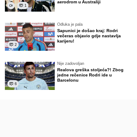
aerodrom u Australiji
1
Odluka je pala
Sapunici je došao kraj: Rodri
večeras objavio gdje nastavlja
karijeru!
2
Nije zadovoljan
Realova greška stoljeća?! Zbog
jedne rečenice Rodri ide u
Barcelonu
6