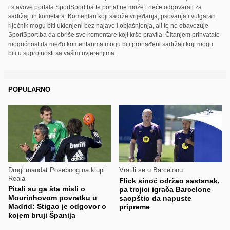
i stavove portala SportSport.ba te portal ne može i neće odgovarati za
sadržaj tih kometara. Komentari koji sadrže vrijeđanja, psovanja i vulgaran
riječnik mogu biti uklonjeni bez najave i objašnjenja, ali to ne obavezuje
SportSport.ba da obriše sve komentare koji krše pravila. Čitanjem prihvatate
mogućnost da među komentarima mogu biti pronađeni sadržaji koji mogu
biti u suprotnosti sa vašim uvjerenjima.
POPULARNO
Drugi mandat Posebnog na klupi
Vratili se u Barcelonu
Reala
Flick sinoć održao sastanak,
Pitali su ga šta misli o
pa trojici igrača Barcelone
Mourinhovom povratku u
saopštio da napuste
Madrid: Stigao je odgovor o
pripreme
kojem bruji Španija