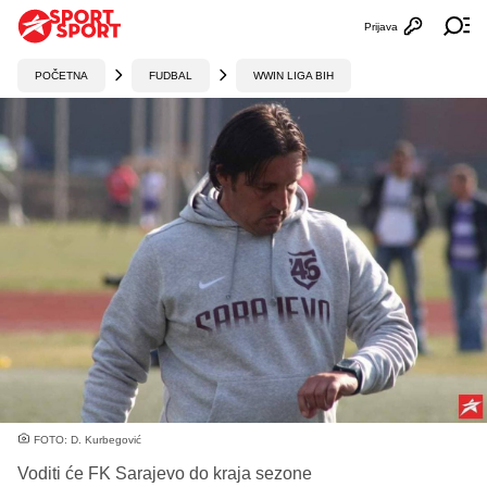
Prijava
Otvori profi
Ot
POČETNA
FUDBAL
WWIN LIGA BIH
FOTO: D. Kurbegović
Voditi će FK Sarajevo do kraja sezone