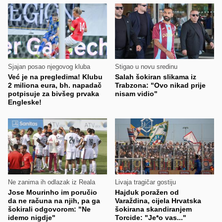
Sjajan posao njegovog kluba
Stigao u novu sredinu
Već je na pregledima! Klubu
Salah šokiran slikama iz
2 miliona eura, bh. napadač
Trabzona: "Ovo nikad prije
potpisuje za bivšeg prvaka
nisam vidio"
Engleske!
Ne zanima ih odlazak iz Reala
Livaja tragičar gostiju
Jose Mourinho im poručio
Hajduk poražen od
da ne računa na njih, pa ga
Varaždina, cijela Hrvatska
šokirali odgovorom: "Ne
šokirana skandiranjem
idemo nigdje"
Torcide: "Je*o vas..."