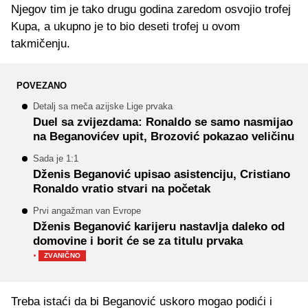
Njegov tim je tako drugu godina zaredom osvojio trofej
Kupa, a ukupno je to bio deseti trofej u ovom
takmičenju.
POVEZANO
Detalj sa meča azijske Lige prvaka
Duel sa zvijezdama: Ronaldo se samo nasmijao
na Beganovićev upit, Brozović pokazao veličinu
Sada je 1:1
Dženis Beganović upisao asistenciju, Cristiano
Ronaldo vratio stvari na početak
Prvi angažman van Evrope
Dženis Beganović karijeru nastavlja daleko od
domovine i borit će se za titulu prvaka
·
ZVANIČNO
Treba istaći da bi Beganović uskoro mogao podići i