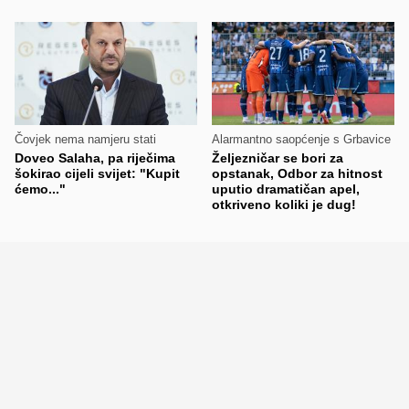
Čovjek nema namjeru stati
Alarmantno saopćenje s Grbavice
Doveo Salaha, pa riječima
Željezničar se bori za
šokirao cijeli svijet: "Kupit
opstanak, Odbor za hitnost
ćemo..."
uputio dramatičan apel,
otkriveno koliki je dug!