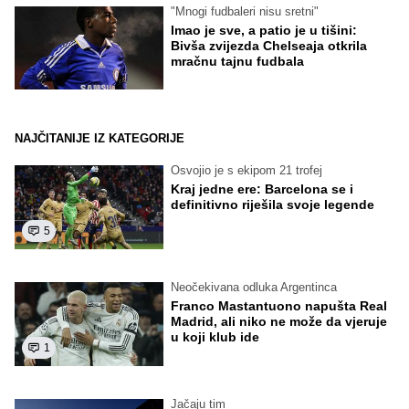
"Mnogi fudbaleri nisu sretni"
Imao je sve, a patio je u tišini:
Bivša zvijezda Chelseaja otkrila
mračnu tajnu fudbala
NAJČITANIJE IZ KATEGORIJE
Osvojio je s ekipom 21 trofej
Kraj jedne ere: Barcelona se i
definitivno riješila svoje legende
5
Neočekivana odluka Argentinca
Franco Mastantuono napušta Real
Madrid, ali niko ne može da vjeruje
u koji klub ide
1
Jačaju tim