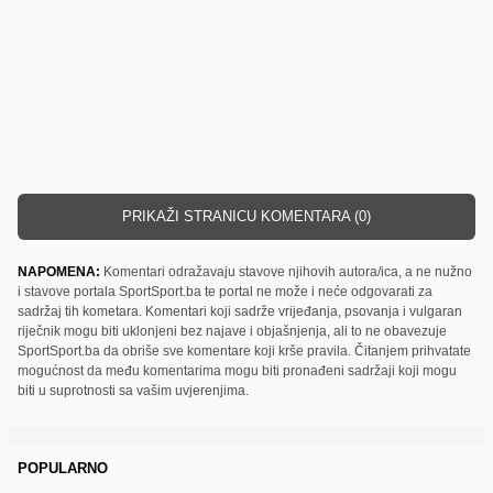
PRIKAŽI STRANICU KOMENTARA (0)
NAPOMENA:
Komentari odražavaju stavove njihovih autora/ica, a ne nužno
i stavove portala SportSport.ba te portal ne može i neće odgovarati za
sadržaj tih kometara. Komentari koji sadrže vrijeđanja, psovanja i vulgaran
riječnik mogu biti uklonjeni bez najave i objašnjenja, ali to ne obavezuje
SportSport.ba da obriše sve komentare koji krše pravila. Čitanjem prihvatate
mogućnost da među komentarima mogu biti pronađeni sadržaji koji mogu
biti u suprotnosti sa vašim uvjerenjima.
POPULARNO