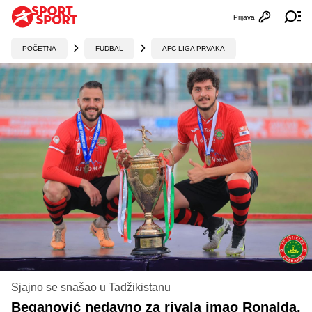
Prijava
Otvori profi
Ot
POČETNA
FUDBAL
AFC LIGA PRVAKA
Sjajno se snašao u Tadžikistanu
Beganović nedavno za rivala imao Ronalda,