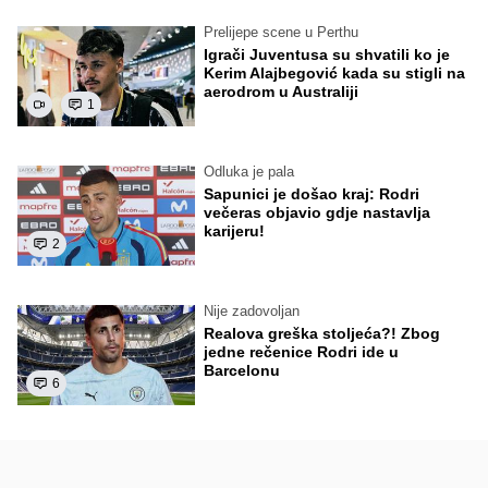
Prelijepe scene u Perthu
Igrači Juventusa su shvatili ko je
Kerim Alajbegović kada su stigli na
aerodrom u Australiji
1
Odluka je pala
Sapunici je došao kraj: Rodri
večeras objavio gdje nastavlja
karijeru!
2
Nije zadovoljan
Realova greška stoljeća?! Zbog
jedne rečenice Rodri ide u
Barcelonu
6