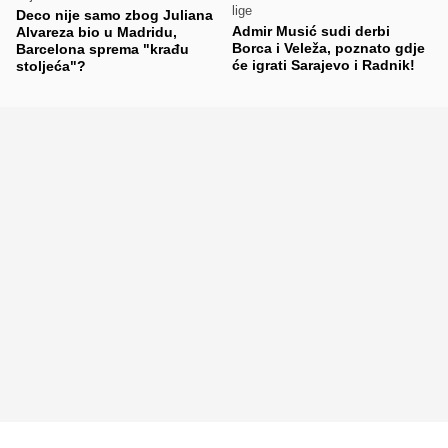
lige
Deco nije samo zbog Juliana
Admir Musić sudi derbi
Alvareza bio u Madridu,
Borca i Veleža, poznato gdje
Barcelona sprema "krađu
će igrati Sarajevo i Radnik!
stoljeća"?