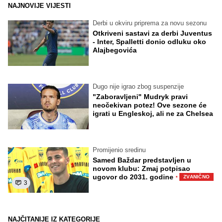
NAJNOVIJE VIJESTI
Derbi u okviru priprema za novu sezonu
Otkriveni sastavi za derbi Juventus
- Inter, Spalletti donio odluku oko
Alajbegovića
Dugo nije igrao zbog suspenzije
"Zaboravljeni" Mudryk pravi
neočekivan potez! Ove sezone će
igrati u Engleskoj, ali ne za Chelsea
Promijenio sredinu
Samed Baždar predstavljen u
novom klubu: Zmaj potpisao
·
ugovor do 2031. godine
ZVANIČNO
3
NAJČITANIJE IZ KATEGORIJE