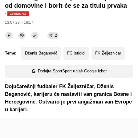
od domovine i borit će se za titulu prvaka
·
ZVANIČNO
13.07.23. - 16:17,
2
Teme:
Dženis Beganović
FC Istiqlol
FK Željezničar
Dodajte SportSport u vaš Google izbor
Dojučarešnji fudbaler FK Željezničar, Dženis
Beganović, karijeru će nastaviti van granica Bosne i
Hercegovine. Ostvario je prvi angažman van Evrope
u karijeri.