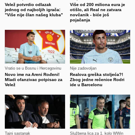
Velež potvrdio odlazak
Više od 200 miliona eura je
jednog od najboljih igrača:
otišlo, ali Real ne zatvara
"Više nije član našeg kluba"
novčanik - biće još
pojačanja
Vratio se u Bosnu i Hercegovinu
Nije zadovoljan
Novo ime na Areni Rođeni!
Realova greška stoljeća?!
Mladi ofanzivac potpisao za
Zbog jedne rečenice Rodri
Velež
ide u Barcelonu
Tajni sastanak
Službena lica za 1. kolo WWin