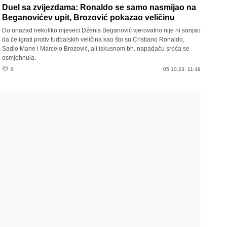
Duel sa zvijezdama: Ronaldo se samo nasmijao na
Beganovićev upit, Brozović pokazao veličinu
Do unazad nekoliko mjeseci Dženis Beganović vjerovatno nije ni sanjao
da će igrati protiv fudbalskih veličina kao što su Cristiano Ronaldo,
Sadio Mane i Marcelo Brozović, ali iskusnom bh. napadaču sreća se
osmjehnula.
3
05.10.23. 11:49