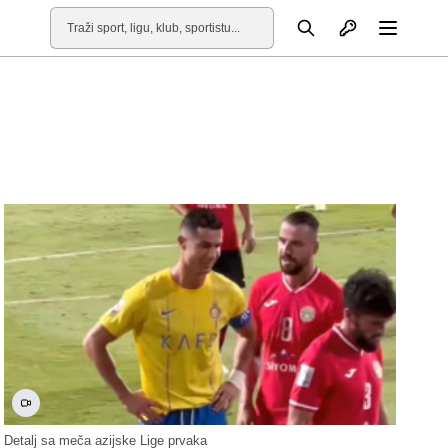
Otvori profil
Pretraga
Otvori
Detalj sa meča azijske Lige prvaka