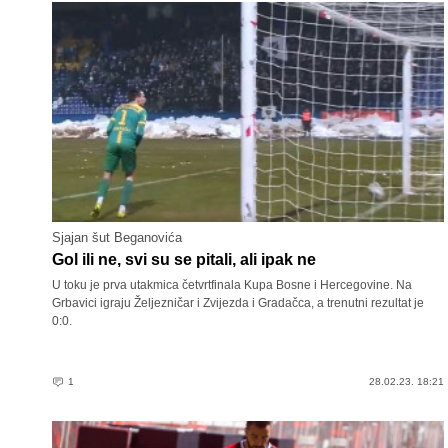
Sjajan šut Beganovića
Gol ili ne, svi su se pitali, ali ipak ne
U toku je prva utakmica četvrtfinala Kupa Bosne i Hercegovine. Na
Grbavici igraju Željezničar i Zvijezda i Gradačca, a trenutni rezultat je
0:0.
1
28.02.23. 18:21