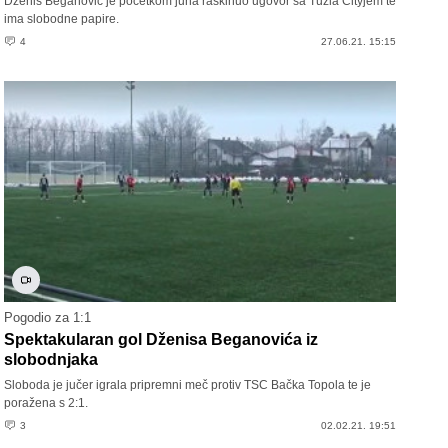
Dženis Beganović je početkom juna raskinuo ugovor sa Tuzla Cityjem te
ima slobodne papire.
4
27.06.21. 15:15
Pogodio za 1:1
Spektakularan gol Dženisa Beganovića iz
slobodnjaka
Sloboda je jučer igrala pripremni meč protiv TSC Bačka Topola te je
poražena s 2:1.
3
02.02.21. 19:51