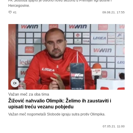
FK Sloboda sjajno je otvorio novu sezonu u Premijer ligi Bosne i
Hercegovine.
41
09.08.21. 17:55
Važan meč za oba tima
Žižović nahvalio Olimpik: Želimo ih zaustaviti i
upisati treću vezanu pobjedu
Važan meč nogometaši Slobode igraju sutra protiv Olimpika.
07.05.21. 11:00