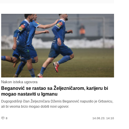
Nakon isteka ugovora
Beganović se rastao sa Željezničarom, karijeru bi
mogao nastaviti u Igmanu
Dugogodišnji član Željezničara Dženis Beganović napustio je Grbavicu,
ali bi veoma brzo mogao dobiti novi ugovor.
8
14.06.23. 14:10