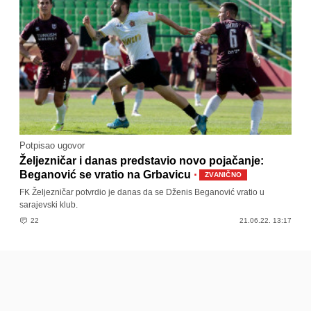
Potpisao ugovor
Željezničar i danas predstavio novo pojačanje:
·
Beganović se vratio na Grbavicu
ZVANIČNO
FK Željezničar potvrdio je danas da se Dženis Beganović vratio u
sarajevski klub.
22
21.06.22. 13:17