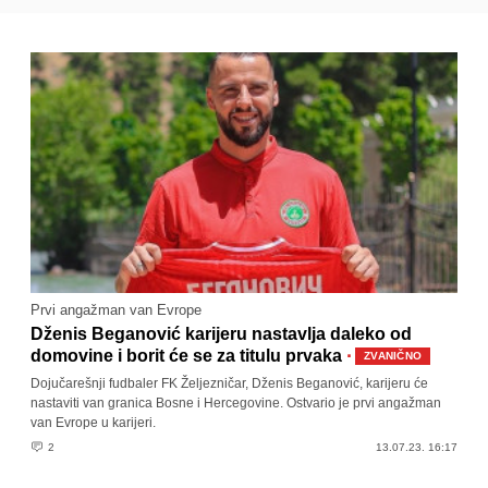
Prvi angažman van Evrope
Dženis Beganović karijeru nastavlja daleko od
·
domovine i borit će se za titulu prvaka
ZVANIČNO
Dojučarešnji fudbaler FK Željezničar, Dženis Beganović, karijeru će
nastaviti van granica Bosne i Hercegovine. Ostvario je prvi angažman
van Evrope u karijeri.
2
13.07.23. 16:17