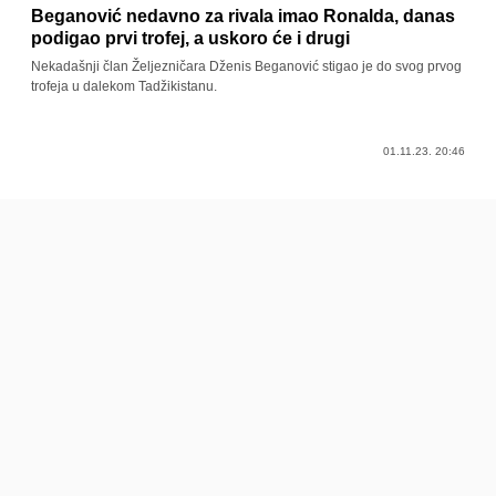
Beganović nedavno za rivala imao Ronalda, danas
podigao prvi trofej, a uskoro će i drugi
Nekadašnji član Željezničara Dženis Beganović stigao je do svog prvog
trofeja u dalekom Tadžikistanu.
01.11.23. 20:46