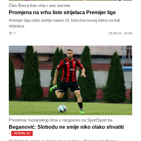
Član Borca kao vino i ove sezone
Promjena na vrhu liste strijelaca Premijer lige
Premijer liga naše zemlje nakon 10. kola ima novog lidera na listi
strijelaca.
7
23.09.21. 13:00
Prvotimac tuzlanskog tima u razgovoru za SportSport.ba
Beganović: Slobodu ne smije niko olako shvatiti
·
INTERVJU