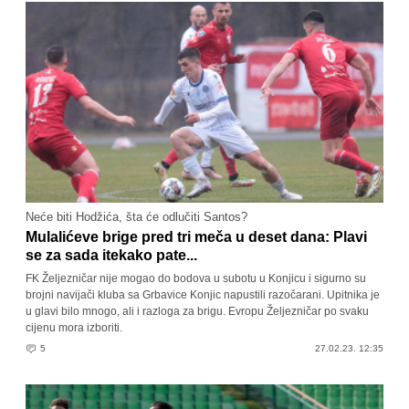
Neće biti Hodžića, šta će odlučiti Santos?
Mulalićeve brige pred tri meča u deset dana: Plavi
se za sada itekako pate...
FK Željezničar nije mogao do bodova u subotu u Konjicu i sigurno su
brojni navijači kluba sa Grbavice Konjic napustili razočarani. Upitnika je
u glavi bilo mnogo, ali i razloga za brigu. Evropu Željezničar po svaku
cijenu mora izboriti.
5
27.02.23. 12:35