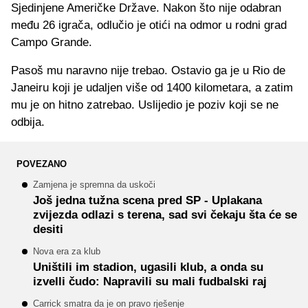
Sjedinjene Američke Države. Nakon što nije odabran
među 26 igrača, odlučio je otići na odmor u rodni grad
Campo Grande.
Pasoš mu naravno nije trebao. Ostavio ga je u Rio de
Janeiru koji je udaljen više od 1400 kilometara, a zatim
mu je on hitno zatrebao. Uslijedio je poziv koji se ne
odbija.
POVEZANO
Zamjena je spremna da uskoči
Još jedna tužna scena pred SP - Uplakana
zvijezda odlazi s terena, sad svi čekaju šta će se
desiti
Nova era za klub
Uništili im stadion, ugasili klub, a onda su
izvelli čudo: Napravili su mali fudbalski raj
Carrick smatra da je on pravo rješenje