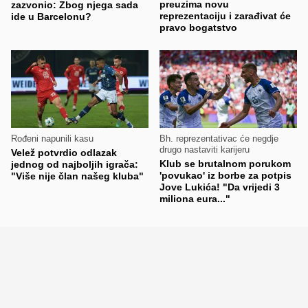
preuzima novu
zazvonio: Zbog njega sada
reprezentaciju i zarađivat će
ide u Barcelonu?
pravo bogatstvo
Rođeni napunili kasu
Bh. reprezentativac će negdje
drugo nastaviti karijeru
Velež potvrdio odlazak
Klub se brutalnom porukom
jednog od najboljih igrača:
'povukao' iz borbe za potpis
"Više nije član našeg kluba"
Jove Lukića! "Da vrijedi 3
miliona eura..."