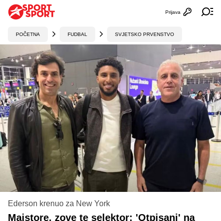
Prijava
Otvori profi
Ot
POČETNA
FUDBAL
SVJETSKO PRVENSTVO
Ederson krenuo za New York
Majstore, zove te selektor: 'Otpisani' na