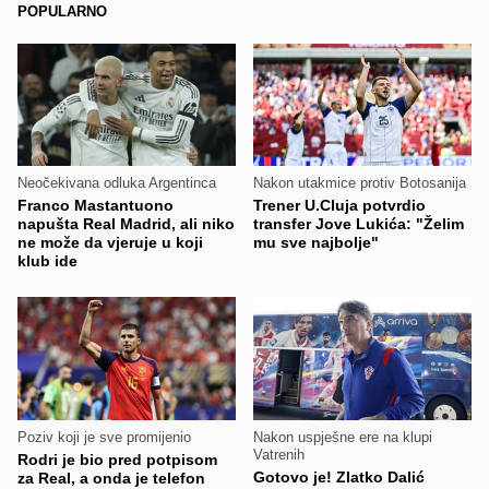
POPULARNO
Neočekivana odluka Argentinca
Nakon utakmice protiv Botosanija
Franco Mastantuono
Trener U.Cluja potvrdio
napušta Real Madrid, ali niko
transfer Jove Lukića: "Želim
ne može da vjeruje u koji
mu sve najbolje"
klub ide
Poziv koji je sve promijenio
Nakon uspješne ere na klupi
Vatrenih
Rodri je bio pred potpisom
Gotovo je! Zlatko Dalić
za Real, a onda je telefon