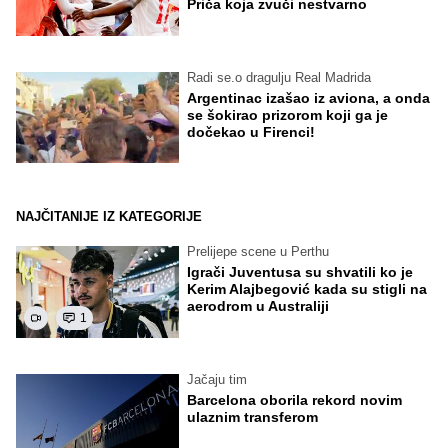
Priča koja zvuči nestvarno
Radi se.o dragulju Real Madrida
Argentinac izašao iz aviona, a onda
se šokirao prizorom koji ga je
dočekao u Firenci!
NAJČITANIJE IZ KATEGORIJE
Prelijepe scene u Perthu
Igrači Juventusa su shvatili ko je
Kerim Alajbegović kada su stigli na
aerodrom u Australiji
1
Jačaju tim
Barcelona oborila rekord novim
ulaznim transferom