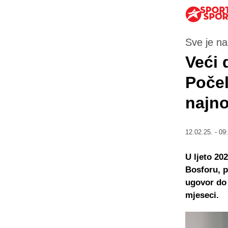
Sve je n
Veći 
Počel
najn
12.02.25. - 09
U ljeto 20
Bosforu, 
ugovor do 
mjeseci.