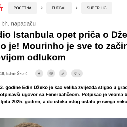
POČETNA
FUDBAL
SÜPER LIG
a bh. napadaču
dio Istanbula opet priča o Dže
o je! Mourinho je sve to zači
ovijom odlukom
:18,
Edmir Škorić
6
23. godine Edin Džeko je kao velika zvijezda stigao u gra
potpisavši ugovor sa Fenerbahčeom. Potpisao je veoma 
ljeta 2025. godine, a do isteka istog ostalo je svega neko