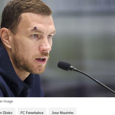
ver Image
in Džeko
FC Fenerbahce
Jose Mourinho