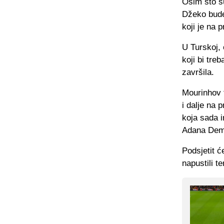
Osim što su
Džeko bude 
koji je na 
U Turskoj,
koji bi tre
završila.
Mourinhov t
i dalje na p
koja sada i
Adana Demi
Podsjetit ć
napustili t