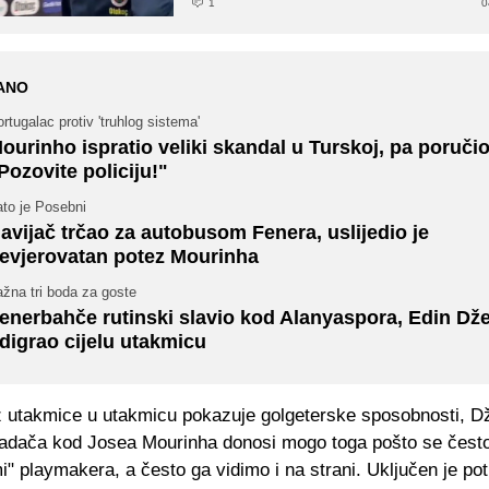
1
0
ANO
rtugalac protiv 'truhlog sistema'
ourinho ispratio veliki skandal u Turskoj, pa poručio
Pozovite policiju!"
ato je Posebni
avijač trčao za autobusom Fenera, uslijedio je
evjerovatan potez Mourinha
žna tri boda za goste
enerbahče rutinski slavio kod Alanyaspora, Edin Dž
digrao cijelu utakmicu
z utakmice u utakmicu pokazuje golgeterske sposobnosti, Dž
adača kod Josea Mourinha donosi mogo toga pošto se čest
mi" playmakera, a često ga vidimo i na strani. Uključen je po