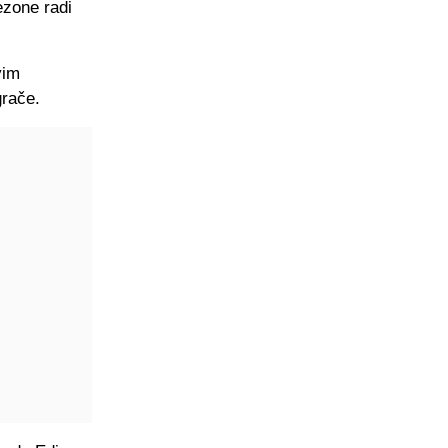
ezone radi
vim
grače.