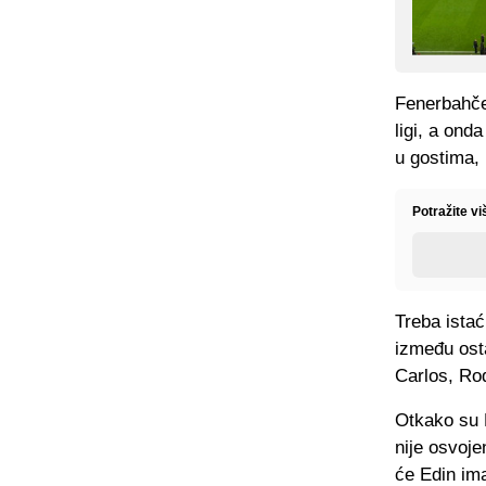
Fenerbahče
ligi, a ond
u gostima, 
Potražite vi
Treba ista
između osta
Carlos, Ro
Otkako su D
nije osvoje
će Edin ima