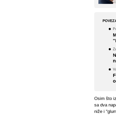
POVEZ
Po
M
"
Z
N
n
Va
F
o
Osim što i
sa dva nap
niže i "glu