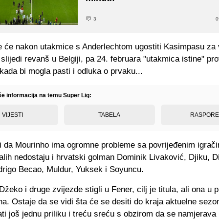
3
0
 će nakon utakmice s Anderlechtom ugostiti Kasimpasu za 
a slijedi revanš u Belgiji, pa 24. februara "utakmica istine" pr
kada bi mogla pasti i odluka o prvaku...
še informacija na temu Super Lig:
VIJESTI
TABELA
RASPOR
ći da Mourinho ima ogromne probleme sa povrijeđenim igrač
lih nedostaju i hrvatski golman Dominik Livaković, Djiku, D
drigo Becao, Muldur, Yuksek i Soyuncu.
žeko i druge zvijezde stigli u Fener, cilj je titula, ali ona u 
na. Ostaje da se vidi šta će se desiti do kraja aktuelne sezo
ti još jednu priliku i treću sreću s obzirom da se namjerava 