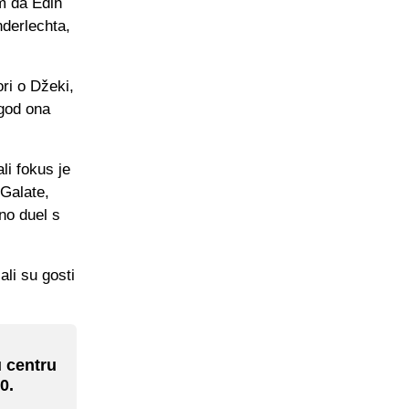
m da Edin
nderlechta,
ri o Džeki,
 god ona
li fokus je
 Galate,
no duel s
ali su gosti
u centru
0.