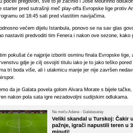
 počeli pregovori, sve to je začinio i Jose Mourinho odluko
starter pred sutrašnji meč play-offa Evropske lige protiv A
programu od 18:45 sati pred vlastitim navijačima.
 odnosno većem dijelu Istanbula, ponovo se na sav glas govo
bao nastaviti predvoditi tim Fenera i nakon ove sezone, kako
im pokušat će najprije izboriti osminu finala Evropske lige, a
rvenstvu gdje je cilj osvojiti titulu iako je to jako teško pored
ma tri boda više, ali i utakmicu manje jer nije završen nedav
rspor.
emo da je Galata povela golom Alvara Morate s bijele tačke, 
eren nakon pola sata igre nezadovoljni sudijskim odlukama.
Na meču Adana - Galatasaray
Veliki skandal u Turskoj: Čakir 
pažnje, igrači napustili teren u 3
minuti!