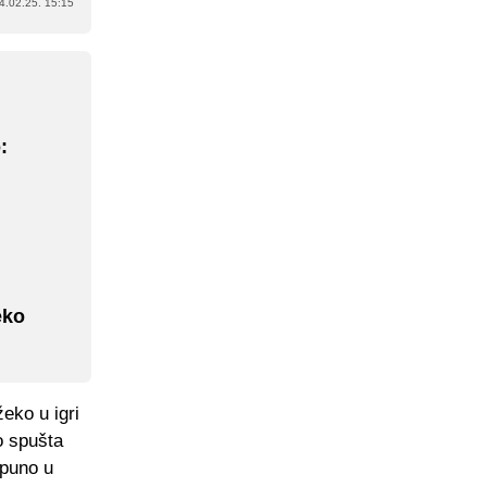
4.02.25. 15:15
:
eko
eko u igri
o spušta
tpuno u