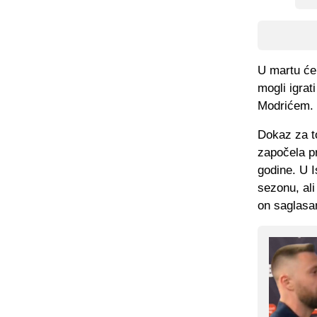
U martu će 
mogli igrat
Modrićem. I
Dokaz za to
započela p
godine. U I
sezonu, ali
on saglasa