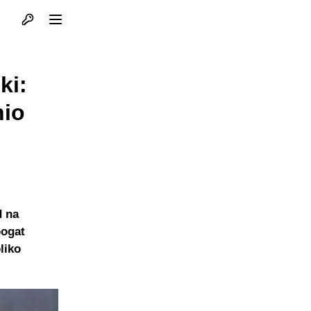
Otvori profil
Otvori meni
ki:
nio
d na
bogat
liko