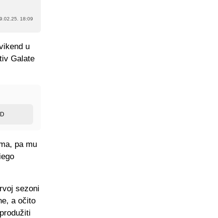
9.02.25. 18:09
vikend u
otiv Galate
ED
ima, pa mu
iego
prvoj sezoni
ne, a očito
produžiti