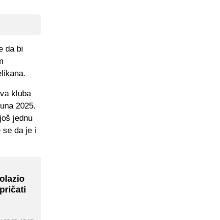
e da bi
m
elikana.
ava kluba
juna 2025.
još jednu
 se da je i
rolazio
pričati