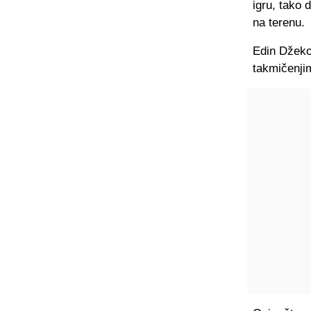
igru, tako 
na terenu.
Edin Džeko
takmičenjim