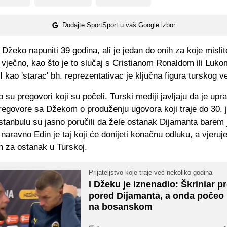
Dodajte SportSport u vaš Google izbor
Džeko napuniti 39 godina, ali je jedan do onih za koje mislit
i vječno, kao što je to slučaj s Cristianom Ronaldom ili Luko
 kao 'starac' bh. reprezentativac je ključna figura turskog v
 su pregovori koji su počeli. Turski mediji javljaju da je upr
regovore sa Džekom o produženju ugovora koji traje do 30. 
stanbulu su jasno poručili da žele ostanak Dijamanta barem 
 naravno Edin je taj koji će donijeti konačnu odluku, a vjeruje
n za ostanak u Turskoj.
Prijateljstvo koje traje već nekoliko godina
I Džeku je iznenadio: Škriniar p
pored Dijamanta, a onda počeo 
na bosanskom