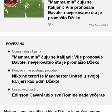
"Mamma mia" čuju se
Italijani: Vile pronosale
Đavole, nevjerovatno šta je
promašio Džeko
4
06.05.21. 22:31
POVEZANO
Odmah stigla kazna
"Mamma mia" čuju se Italijani: Vile pronosale
Đavole, nevjerovatno šta je promašio Džeko
Ponovo im je postigao pogodak
Niko ne teroriše Manchester United u svojoj
karijeri kao Edin Džeko!
United vodi sa 1:0
Edinson Cavani ubio sve Romine nade večeras
Naime, kada je prilazio klupi Džeko je prošao pored