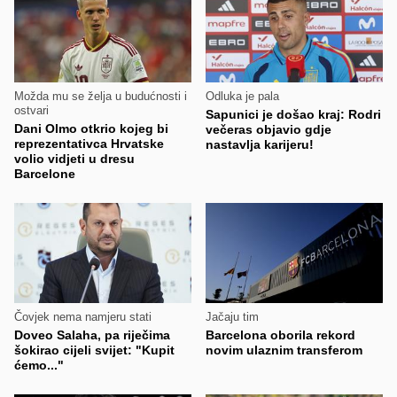
Možda mu se želja u budućnosti i
Odluka je pala
ostvari
Sapunici je došao kraj: Rodri
Dani Olmo otkrio kojeg bi
večeras objavio gdje
reprezentativca Hrvatske
nastavlja karijeru!
volio vidjeti u dresu
Barcelone
Čovjek nema namjeru stati
Jačaju tim
Doveo Salaha, pa riječima
Barcelona oborila rekord
šokirao cijeli svijet: "Kupit
novim ulaznim transferom
ćemo..."