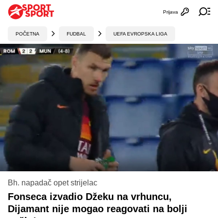
Prijava
Otvori profi
Ot
POČETNA
FUDBAL
UEFA EVROPSKA LIGA
Bh. napadač opet strijelac
Fonseca izvadio Džeku na vrhuncu,
Dijamant nije mogao reagovati na bolji