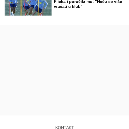
Flicka i poručila mu: "Neću se više
vraćati u klub"
KONTAKT