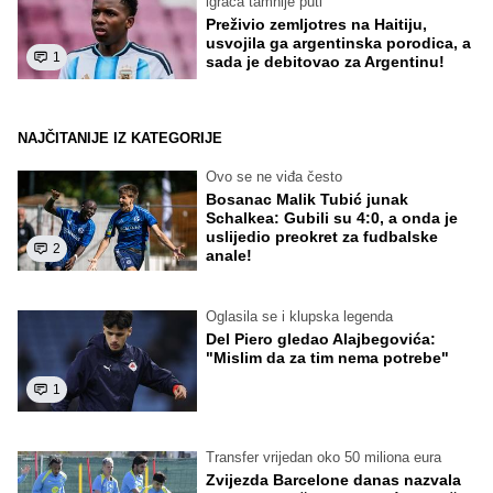
igrača tamnije puti
Preživio zemljotres na Haitiju,
usvojila ga argentinska porodica, a
1
sada je debitovao za Argentinu!
NAJČITANIJE IZ KATEGORIJE
Ovo se ne viđa često
Bosanac Malik Tubić junak
Schalkea: Gubili su 4:0, a onda je
uslijedio preokret za fudbalske
2
anale!
Oglasila se i klupska legenda
Del Piero gledao Alajbegovića:
"Mislim da za tim nema potrebe"
1
Transfer vrijedan oko 50 miliona eura
Zvijezda Barcelone danas nazvala