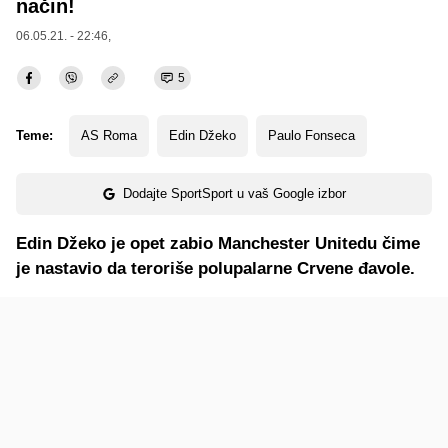
način!
06.05.21. - 22:46,
5
Teme:
AS Roma
Edin Džeko
Paulo Fonseca
Dodajte SportSport u vaš Google izbor
Edin Džeko je opet zabio Manchester Unitedu čime
je nastavio da teroriše polupalarne Crvene đavole.