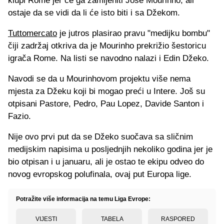
klupi Rome jer će ga zamijeniti Jose Mourinho, ali
ostaje da se vidi da li će isto biti i sa Džekom.
Tuttomercato
je jutros plasirao pravu "medijku bombu"
čiji zadržaj otkriva da je Mourinho prekrižio šestoricu
igrača Rome. Na listi se navodno nalazi i Edin Džeko.
Navodi se da u Mourinhovom projektu više nema
mjesta za Džeku koji bi mogao preći u Intere. Još su
otpisani Pastore, Pedro, Pau Lopez, Davide Santon i
Fazio.
Nije ovo prvi put da se Džeko suočava sa sličnim
medijskim napisima u posljednjih nekoliko godina jer je
bio otpisan i u januaru, ali je ostao te ekipu odveo do
novog evropskog polufinala, ovaj put Europa lige.
Potražite više informacija na temu Liga Evrope:
VIJESTI
TABELA
RASPORED