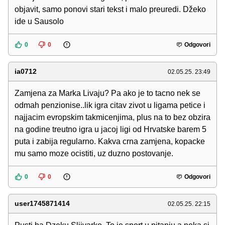
objavit, samo ponovi stari tekst i malo preuredi. Džeko
ide u Sausolo
0
0
Odgovori
ia0712
02.05.25. 23:49
Zamjena za Marka Livaju? Pa ako je to tacno nek se
odmah penzionise..lik igra citav zivot u ligama petice i
najjacim evropskim takmicenjima, plus na to bez obzira
na godine treutno igra u jacoj ligi od Hrvatske barem 5
puta i zabija regularno. Kakva crna zamjena, kopacke
mu samo moze ocistiti, uz duzno postovanje.
0
0
Odgovori
user1745871414
02.05.25. 22:15