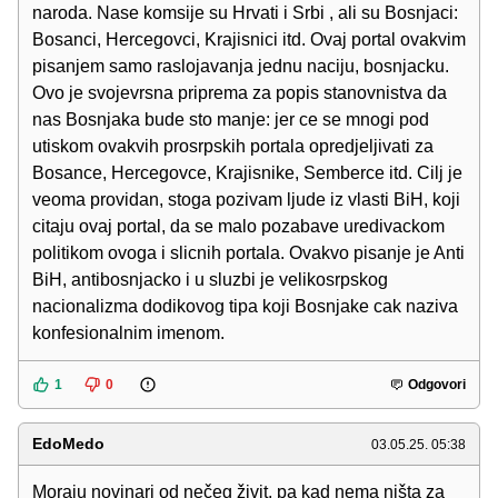
naroda. Nase komsije su Hrvati i Srbi , ali su Bosnjaci:
Bosanci, Hercegovci, Krajisnici itd. Ovaj portal ovakvim
pisanjem samo raslojavanja jednu naciju, bosnjacku.
Ovo je svojevrsna priprema za popis stanovnistva da
nas Bosnjaka bude sto manje: jer ce se mnogi pod
utiskom ovakvih prosrpskih portala opredjeljivati za
Bosance, Hercegovce, Krajisnike, Semberce itd. Cilj je
veoma providan, stoga pozivam ljude iz vlasti BiH, koji
citaju ovaj portal, da se malo pozabave uredivackom
politikom ovoga i slicnih portala. Ovakvo pisanje je Anti
BiH, antibosnjacko i u sluzbi je velikosrpskog
nacionalizma dodikovog tipa koji Bosnjake cak naziva
konfesionalnim imenom.
1
0
Odgovori
EdoMedo
03.05.25. 05:38
Moraju novinari od nečeg živit, pa kad nema ništa za