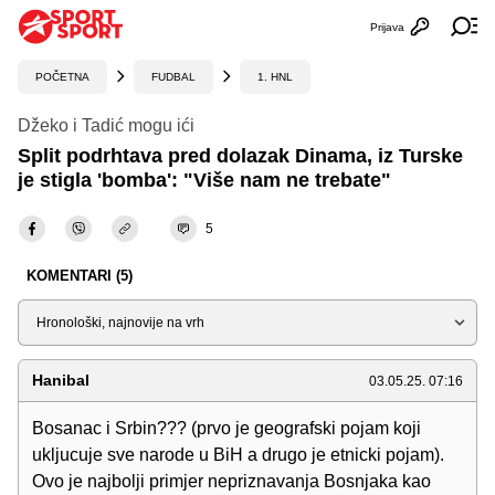
Prijava
Otvori profi
Ot
POČETNA
FUDBAL
1. HNL
Džeko i Tadić mogu ići
Split podrhtava pred dolazak Dinama, iz Turske
je stigla 'bomba': "Više nam ne trebate"
5
KOMENTARI (5)
Sortiraj
Hanibal
03.05.25. 07:16
Bosanac i Srbin??? (prvo je geografski pojam koji
ukljucuje sve narode u BiH a drugo je etnicki pojam).
Ovo je najbolji primjer nepriznavanja Bosnjaka kao