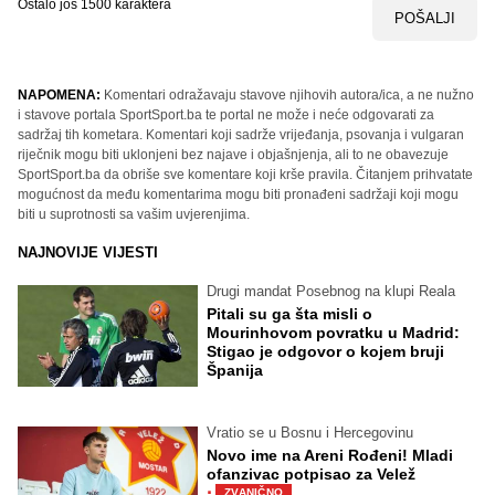
Ostalo još
1500
karaktera
POŠALJI
NAPOMENA:
Komentari odražavaju stavove njihovih autora/ica, a ne nužno
i stavove portala SportSport.ba te portal ne može i neće odgovarati za
sadržaj tih kometara. Komentari koji sadrže vrijeđanja, psovanja i vulgaran
riječnik mogu biti uklonjeni bez najave i objašnjenja, ali to ne obavezuje
SportSport.ba da obriše sve komentare koji krše pravila. Čitanjem prihvatate
mogućnost da među komentarima mogu biti pronađeni sadržaji koji mogu
biti u suprotnosti sa vašim uvjerenjima.
NAJNOVIJE VIJESTI
Drugi mandat Posebnog na klupi Reala
Pitali su ga šta misli o
Mourinhovom povratku u Madrid:
Stigao je odgovor o kojem bruji
Španija
Vratio se u Bosnu i Hercegovinu
Novo ime na Areni Rođeni! Mladi
ofanzivac potpisao za Velež
·
ZVANIČNO