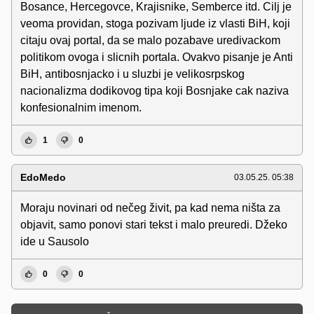
Bosance, Hercegovce, Krajisnike, Semberce itd. Cilj je
veoma providan, stoga pozivam ljude iz vlasti BiH, koji
citaju ovaj portal, da se malo pozabave uredivackom
politikom ovoga i slicnih portala. Ovakvo pisanje je Anti
BiH, antibosnjacko i u sluzbi je velikosrpskog
nacionalizma dodikovog tipa koji Bosnjake cak naziva
konfesionalnim imenom.
1
0
EdoMedo
03.05.25. 05:38
Moraju novinari od nečeg živit, pa kad nema ništa za
objavit, samo ponovi stari tekst i malo preuredi. Džeko
ide u Sausolo
0
0