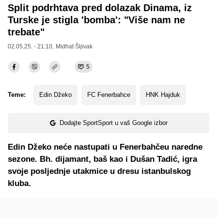
Split podrhtava pred dolazak Dinama, iz
Turske je stigla 'bomba': "Više nam ne
trebate"
02.05.25. - 21:10,
Midhat Šljivak
5
Teme:
Edin Džeko
FC Fenerbahce
HNK Hajduk
Dodajte SportSport u vaš Google izbor
Edin Džeko neće nastupati u Fenerbahčeu naredne
sezone. Bh. dijamant, baš kao i Dušan Tadić, igra
svoje posljednje utakmice u dresu istanbulskog
kluba.