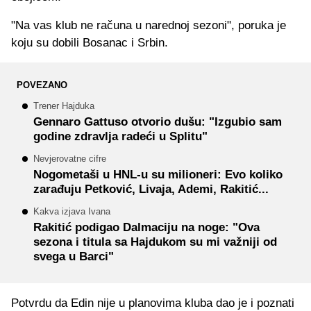
"Na vas klub ne računa u narednoj sezoni", poruka je
koju su dobili Bosanac i Srbin.
POVEZANO
Trener Hajduka
Gennaro Gattuso otvorio dušu: "Izgubio sam
godine zdravlja radeći u Splitu"
Nevjerovatne cifre
Nogometaši u HNL-u su milioneri: Evo koliko
zarađuju Petković, Livaja, Ademi, Rakitić...
Kakva izjava Ivana
Rakitić podigao Dalmaciju na noge: "Ova
sezona i titula sa Hajdukom su mi važniji od
svega u Barci"
Potvrdu da Edin nije u planovima kluba dao je i poznati