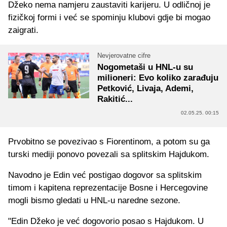
Džeko nema namjeru zaustaviti karijeru. U odličnoj je
fizičkoj formi i već se spominju klubovi gdje bi mogao
zaigrati.
Nevjerovatne cifre
Nogometaši u HNL-u su
milioneri: Evo koliko zarađuju
Petković, Livaja, Ademi,
Rakitić...
02.05.25. 00:15
Prvobitno se povezivao s Fiorentinom, a potom su ga
turski mediji ponovo povezali sa splitskim Hajdukom.
Navodno je Edin već postigao dogovor sa splitskim
timom i kapitena reprezentacije Bosne i Hercegovine
mogli bismo gledati u HNL-u naredne sezone.
"Edin Džeko je već dogovorio posao s Hajdukom. U