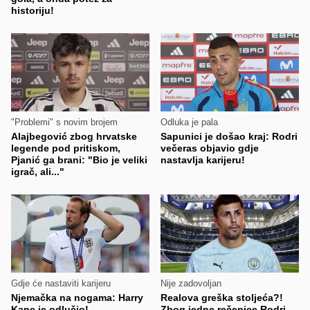
historiju!
"Problemi" s novim brojem
Odluka je pala
Alajbegović zbog hrvatske
Sapunici je došao kraj: Rodri
legende pod pritiskom,
večeras objavio gdje
Pjanić ga brani: "Bio je veliki
nastavlja karijeru!
igrač, ali..."
Gdje će nastaviti karijeru
Nije zadovoljan
Njemačka na nogama: Harry
Realova greška stoljeća?!
Kane je odlučio!
Zbog jedne rečenice Rodri