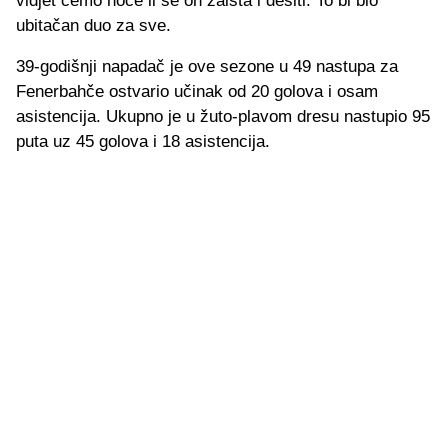
vidjet ćemo hoće li se on zaista i desiti. To bi bio
ubitačan duo za sve.
39-godišnji napadač je ove sezone u 49 nastupa za
Fenerbahče ostvario učinak od 20 golova i osam
asistencija. Ukupno je u žuto-plavom dresu nastupio 95
puta uz 45 golova i 18 asistencija.