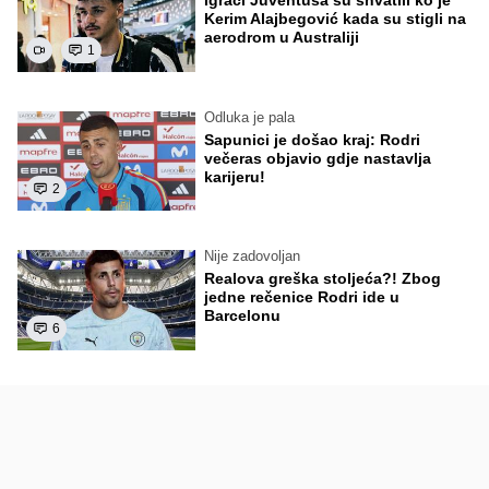
Kerim Alajbegović kada su stigli na
aerodrom u Australiji
1
Odluka je pala
Sapunici je došao kraj: Rodri
večeras objavio gdje nastavlja
karijeru!
2
Nije zadovoljan
Realova greška stoljeća?! Zbog
jedne rečenice Rodri ide u
Barcelonu
6