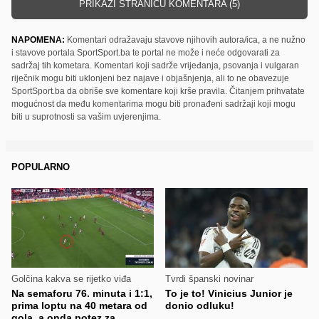
PRIKAŽI STRANICU KOMENTARA (5)
NAPOMENA:
Komentari odražavaju stavove njihovih autora/ica, a ne nužno
i stavove portala SportSport.ba te portal ne može i neće odgovarati za
sadržaj tih kometara. Komentari koji sadrže vrijeđanja, psovanja i vulgaran
riječnik mogu biti uklonjeni bez najave i objašnjenja, ali to ne obavezuje
SportSport.ba da obriše sve komentare koji krše pravila. Čitanjem prihvatate
mogućnost da među komentarima mogu biti pronađeni sadržaji koji mogu
biti u suprotnosti sa vašim uvjerenjima.
POPULARNO
Golčina kakva se rijetko viđa
Tvrdi španski novinar
Na semaforu 76. minuta i 1:1,
To je to! Vinicius Junior je
prima loptu na 40 metara od
donio odluku!
gola, a onda potez za