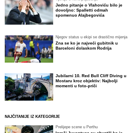
Jedno pitanje o Vlahoviću bilo je
dovoljno: Spalletti odmah
spomenuo Alajbegovića
Njegov status u ekipi se drastično mijenja
Zna se ko je najveći gubitnik u
Barceloni dolaskom Rodrija
Jubilarni 10. Red Bull Cliff Diving u
Mostaru kroz objektiv: Najbolji
momenti u foto-priči
NAJČITANIJE IZ KATEGORIJE
Prelijepe scene u Perthu
Igrači Juventusa su shvatili ko je