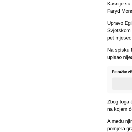
Kasnije su 
Faryd Mond
Upravo Egip
Svjetskom p
pet mjeseci
Na spisku M
upisao nije
Potražite v
Zbog toga 
na kojem će
A među nji
pomjera gra