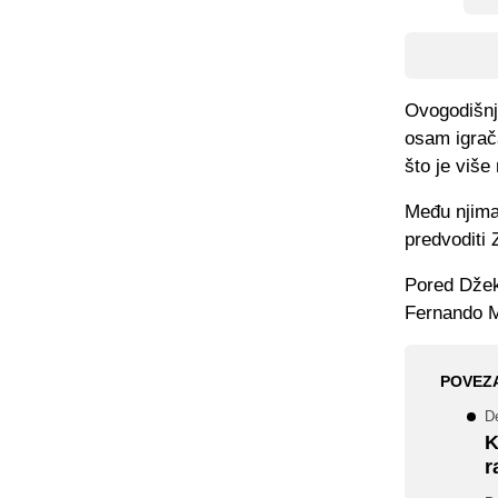
Ovogodišnje
osam igrača
što je viš
Među njima 
predvoditi
Pored Džeke
Fernando M
POVEZ
De
K
r