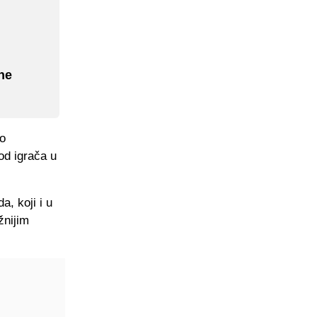
ne
ko
od igrača u
, koji i u
žnijim