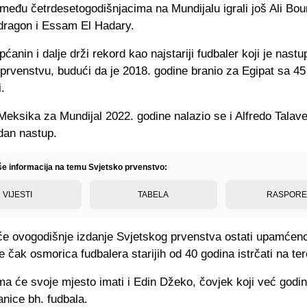
među četrdesetogodišnjacima na Mundijalu igrali još Ali Bou
ragon i Essam El Hadary.
ćanin i dalje drži rekord kao najstariji fudbaler koji je nastu
rvenstvu, budući da je 2018. godine branio za Egipat sa 45
.
eksika za Mundijal 2022. godine nalazio se i Alfredo Talaver
dan nastup.
iše informacija na temu Svjetsko prvenstvo:
VIJESTI
TABELA
RASPOR
će ovogodišnje izdanje Svjetskog prvenstva ostati upamćen
 čak osmorica fudbalera starijih od 40 godina istrčati na ter
ma će svoje mjesto imati i Edin Džeko, čovjek koji već god
nice bh. fudbala.