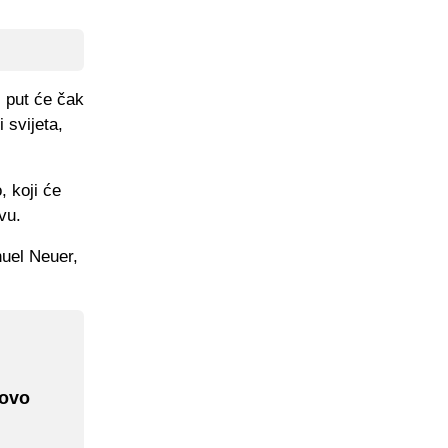
i put će čak
 svijeta,
, koji će
vu.
nuel Neuer,
 ovo