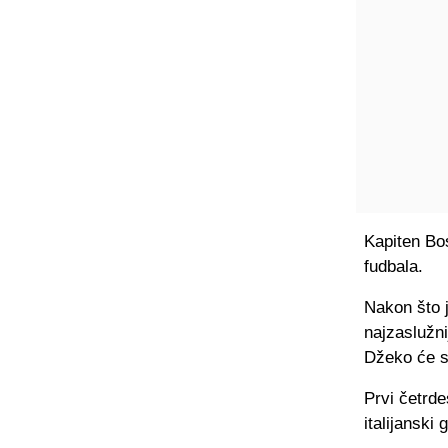
Kapiten Bos
fudbala.
Nakon što 
najzaslužni
Džeko će sa
Prvi četrde
italijanski