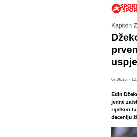
Kapiten 
Džeko
prven
uspje
07.06.26. - 12
Edin Džek
jedne zais
rijetkim f
deceniju ž