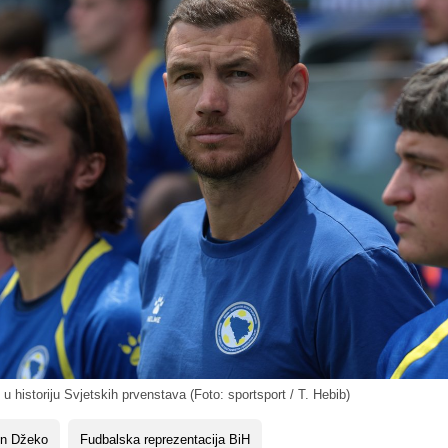
u historiju Svjetskih prvenstava (Foto: sportsport / T. Hebib)
in Džeko
Fudbalska reprezentacija BiH