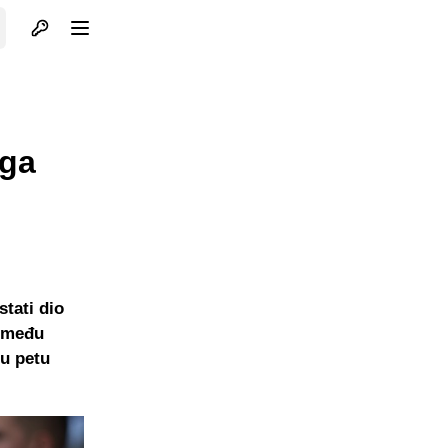
Otvori profil
Otvori meni
ega
tati dio
e među
 u petu