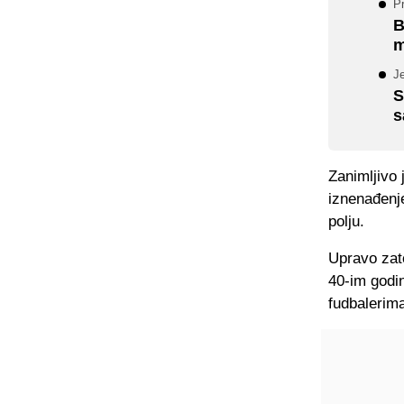
P
B
m
Je
S
s
Zanimljivo 
iznenađenj
polju.
Upravo zat
40-im godin
fudbalerima