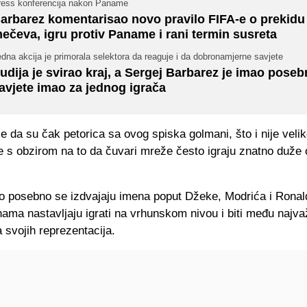
ress konferencija nakon Paname
arbarez komentarisao novo pravilo FIFA-e o prekidu
ečeva, igru protiv Paname i rani termin susreta
dna akcija je primorala selektora da reaguje i da dobronamjerne savjete
udija je svirao kraj, a Sergej Barbarez je imao poseb
avjete imao za jednog igrača
je da su čak petorica sa ovog spiska golmani, što i nije veli
e s obzirom na to da čuvari mreže često igraju znatno duže 
o posebno se izdvajaju imena poput Džeke, Modrića i Ronalda
ama nastavljaju igrati na vrhunskom nivou i biti među najva
 svojih reprezentacija.