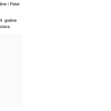
ine i Peter
94. godine
stava.