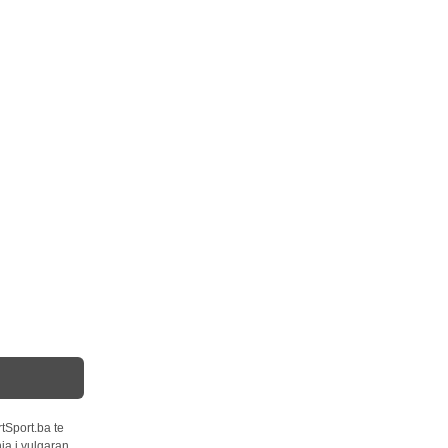
tSport.ba te
ja i vulgaran