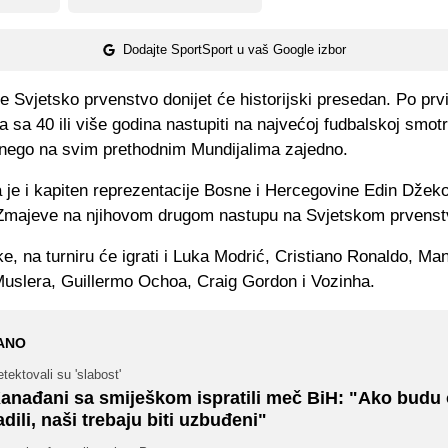
Dodajte SportSport u vaš Google izbor
 Svjetsko prvenstvo donijet će historijski presedan. Po prv
 sa 40 ili više godina nastupiti na najvećoj fudbalskoj smotri
e nego na svim prethodnim Mundijalima zajedno.
je i kapiten reprezentacije Bosne i Hercegovine Edin Džeko
 Zmajeve na njihovom drugom nastupu na Svjetskom prvenst
, na turniru će igrati i Luka Modrić, Cristiano Ronaldo, Ma
uslera, Guillermo Ochoa, Craig Gordon i Vozinha.
ANO
tektovali su 'slabost'
anađani sa smiješkom ispratili meč BiH: "Ako budu
adili, naši trebaju biti uzbuđeni"