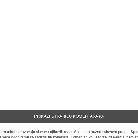
PRIKAŽI STRANICU KOMENTARA (0)
omentari odražavaju stavove njihovih autora/ica, a ne nužno i stavove portala Spor
i neće odgovarati za sadržaj tih kometara. Komentari koji sadrže vrijeđanja, psovan