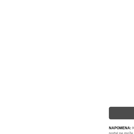
NAPOMENA:
K
portal ne može 