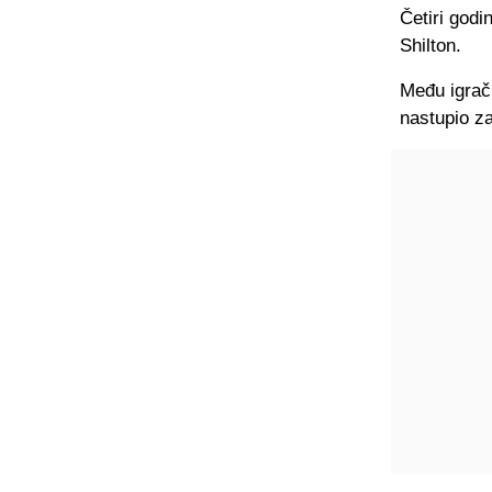
Četiri godi
Shilton.
Među igrači
nastupio za