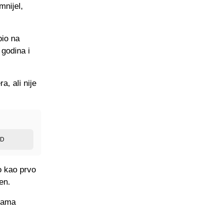
mnijel,
pio na
 godina i
a, ali nije
ED
o kao prvo
en.
inama