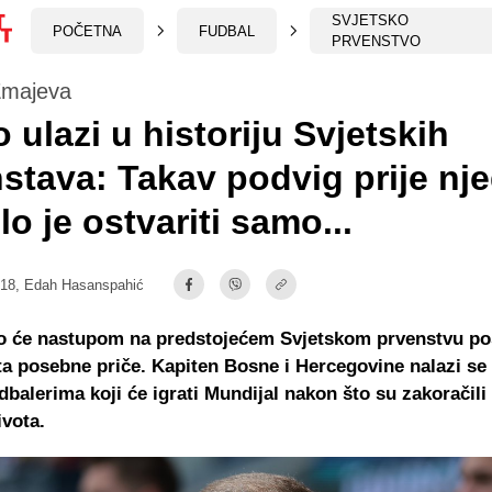
SVJETSKO
POČETNA
FUDBAL
PRVENSTVO
Zmajeva
 ulazi u historiju Svjetskih
stava: Takav podvig prije nj
lo je ostvariti samo...
:18,
Edah Hasanspahić
o će nastupom na predstojećem Svjetskom prvenstvu pos
ta posebne priče. Kapiten Bosne i Hercegovine nalazi s
udbalerima koji će igrati Mundijal nakon što su zakoračili
ivota.