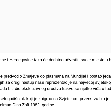
ne i Hercegovine tako će dodatno učvrstiti svoje mjesto u hi
je predvodio Zmajeve do plasmana na Mundijal i postao jeda
jih za drugi nastup naše reprezentacije na najvećoj svjetsko
da biti dio ekskluzivnog društva kakvo se rijetko viđa u fud
setogodišnjak koji je zaigrao na Svjetskom prvenstvu bio je
 golman Dino Zoff 1982. godine.