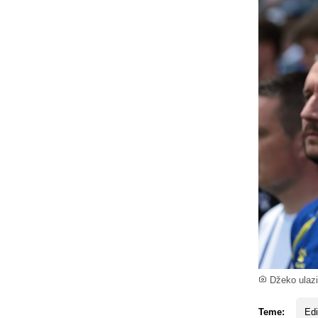
Džeko ulazi 
Teme:
Ed