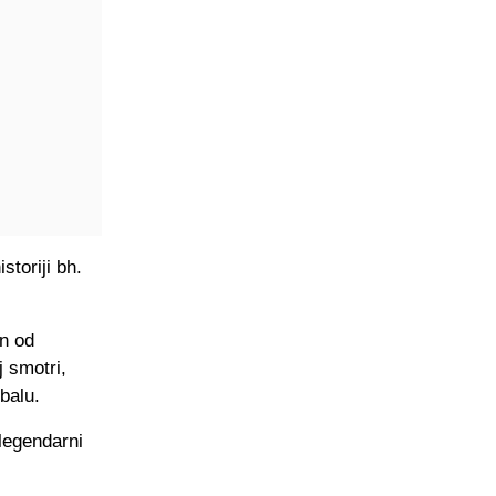
storiji bh.
n od
j smotri,
balu.
 legendarni