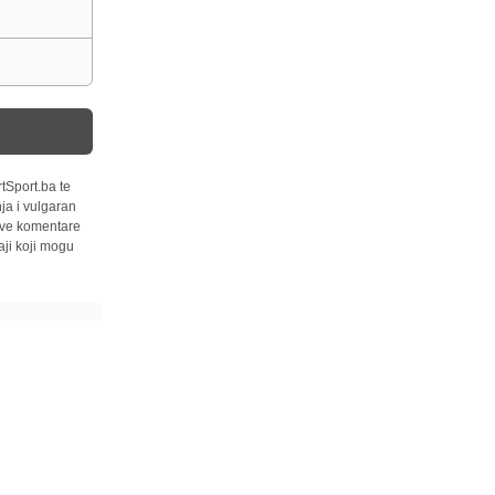
tSport.ba te
ja i vulgaran
 sve komentare
ji koji mogu