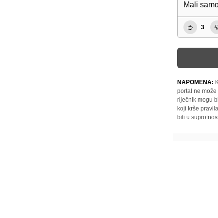
Mali samo 
3
NAPOMENA:
K
portal ne može 
riječnik mogu b
koji krše pravi
biti u suprotnos