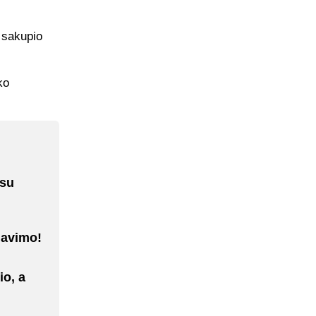
 sakupio
ko
 su
slavimo!
io, a