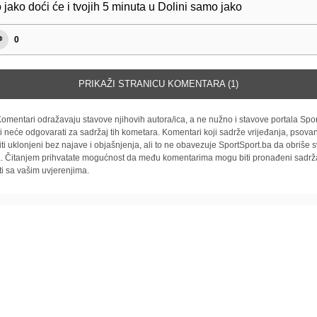
jako doći će i tvojih 5 minuta u Dolini samo jako
0
PRIKAŽI STRANICU KOMENTARA (1)
omentari odražavaju stavove njihovih autora/ica, a ne nužno i stavove portala Spor
i neće odgovarati za sadržaj tih kometara. Komentari koji sadrže vrijeđanja, psovan
iti uklonjeni bez najave i objašnjenja, ali to ne obavezuje SportSport.ba da obriše
la. Čitanjem prihvatate mogućnost da među komentarima mogu biti pronađeni sadrža
ti sa vašim uvjerenjima.