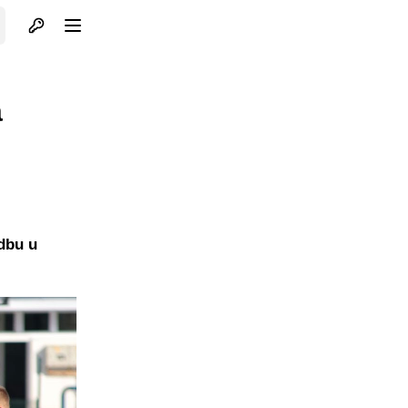
Otvori profil
Otvori meni
a
udbu u