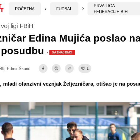
PRVA LIGA
POČETNA
FUDBAL
FEDERACIJE BIH
voj ligi FBiH
zničar Edina Mujića poslao n
 posudbu
·
SAZNAJEMO
:49,
Edmir Škorić
1
, mladi ofanzivni veznjak Željezničara, otišao je na pos