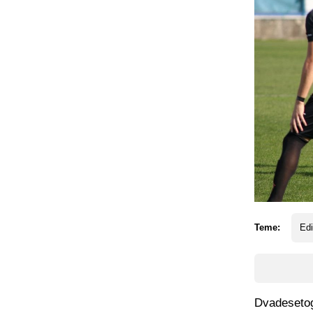
Teme:
Edi
Dvadesetogo