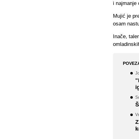
i najmanje
Mujić je p
osam nastup
Inače, tale
omladinski
POVEZ
Jo
"
i
Su
Š
Vr
Z
k