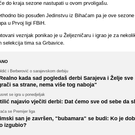
 će do kraja sezone nastupati u ovom prvoligašu.
rethodno bio posuđen Jedinstvu iz Bihaćam pa je ove sezone
a u Prvoj ligi FBiH.
ntovani veznjak ponikao je u Željezničaru i igrao je za nekoli
h selekcija tima sa Grbavice.
ANO
ldić i Berberović o sarajevskom derbiju
Realno kada sad pogledaš derbi Sarajeva i Želje sve
grači sa strane, nema više tog naboja"
sret se igra u ponedjeljak
tilić najavio vječiti derbi: Dat ćemo sve od sebe da 
aća se Premijer liga
imski san je završen, "bubamara" se budi: Ko je dob
o izgubio?