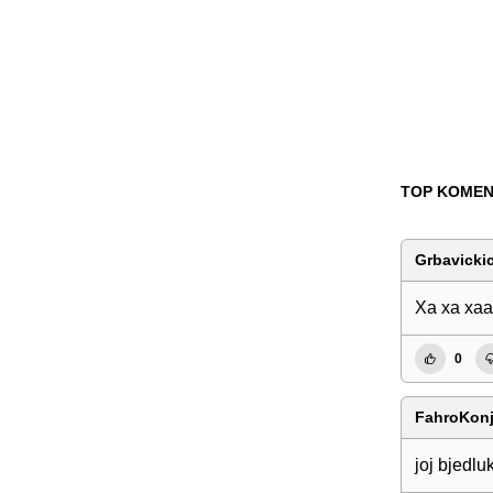
TOP KOMEN
Grbavickic
Xa xa xa
0
FahroKon
joj bjedl