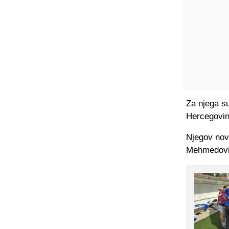
Za njega su
Hercegovine
Njegov novi
Mehmedović