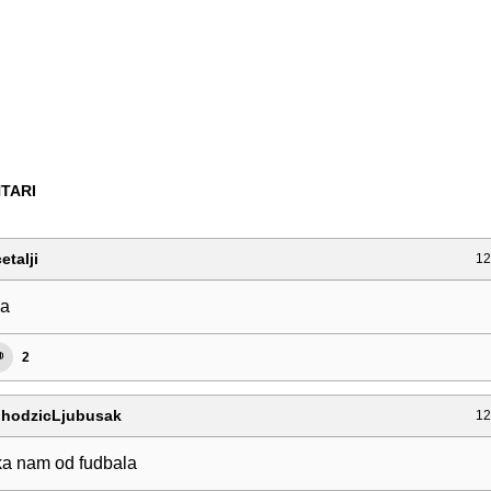
TARI
etalji
12
aa
2
jhodzicLjubusak
12
uka nam od fudbala