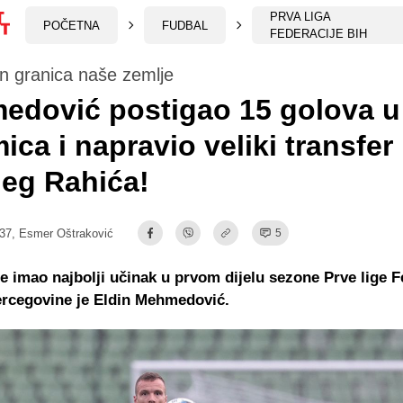
PRVA LIGA
POČETNA
FUDBAL
FEDERACIJE BIH
n granica naše zemlje
edović postigao 15 golova u
ica i napravio veliki transfer 
eg Rahića!
:37,
Esmer Oštraković
5
 je imao najbolji učinak u prvom dijelu sezone Prve lige F
ercegovine je Eldin Mehmedović.