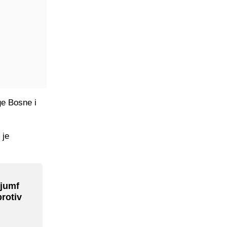
ge Bosne i
 je
ijumf
protiv