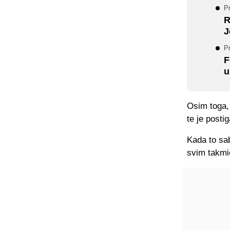
Pr
R
J
Pr
F
u
Osim toga, 
te je posti
Kada to sa
svim takmič