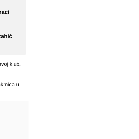
naci
Rahić
voj klub,
akmica u
.