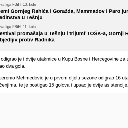
va liga FBiH, 13. kolo
emi Gornjeg Rahića i Goražda, Mammadov i Paro ju
edinstva u Tešnju
va liga FBiH, 11. kolo
estival promašaja u Tešnju i trijumf TOŠK-a, Gornji 
bjedljiv protiv Radnika
odigrao je i dvije utakmice u Kupu Bosne i Hercegovine za s
gao dva gola.
beremo Mehmedović je u prvom dijelu sezone odigrao 16 ut
enjima, te je postigao 15 golova i upsao je dvije asistencije