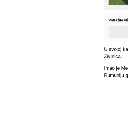
Potražite vi
U svojoj ka
Živinica.
Imao je Meh
Rumuniju gd