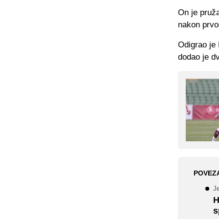
On je pruža
nakon prvo
Odigrao je 
dodao je dv
POVEZ
J
H
s