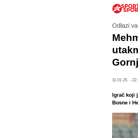
Odlazi va
Mehm
utakm
Gornj
11.01.25. - 22
Igrač koji
Bosne i H