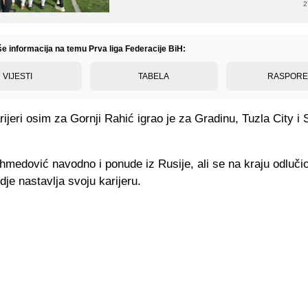
2
še informacija na temu Prva liga Federacije BiH:
VIJESTI
TABELA
RASPOR
rijeri osim za Gornji Rahić igrao je za Gradinu, Tuzla City i 
medović navodno i ponude iz Rusije, ali se na kraju odluči
je nastavlja svoju karijeru.