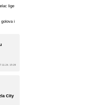
elac lige
 golova i
u
7.11.24. 15:28
la City