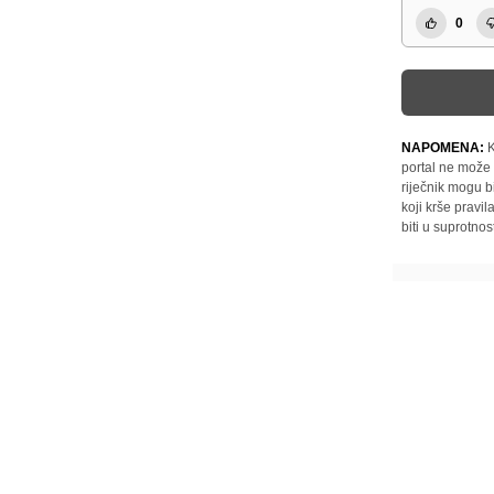
0
NAPOMENA:
K
portal ne može 
riječnik mogu b
koji krše pravi
biti u suprotnos