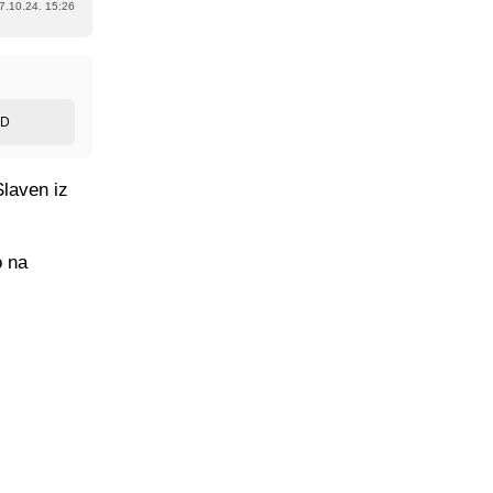
7.10.24. 15:26
ED
Slaven iz
o na