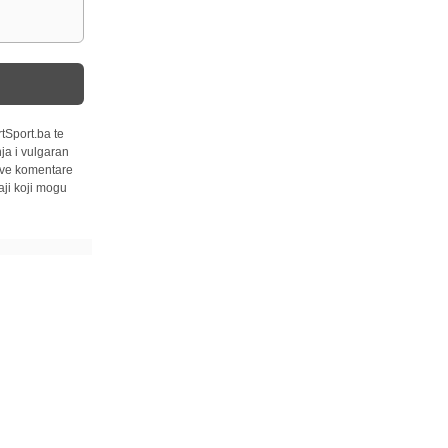
tSport.ba te
ja i vulgaran
 sve komentare
ji koji mogu