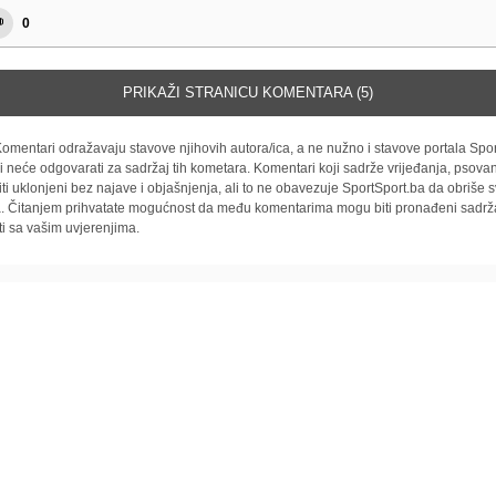
0
PRIKAŽI STRANICU KOMENTARA (5)
omentari odražavaju stavove njihovih autora/ica, a ne nužno i stavove portala Spor
i neće odgovarati za sadržaj tih kometara. Komentari koji sadrže vrijeđanja, psovan
iti uklonjeni bez najave i objašnjenja, ali to ne obavezuje SportSport.ba da obriše
la. Čitanjem prihvatate mogućnost da među komentarima mogu biti pronađeni sadrža
ti sa vašim uvjerenjima.