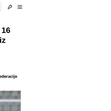
Otvori profil
Otvori meni
 16
iz
ederacije