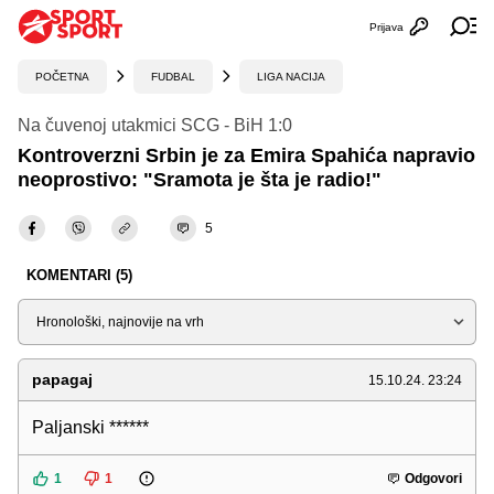
Prijava
Otvori profi
Ot
POČETNA
FUDBAL
LIGA NACIJA
Na čuvenoj utakmici SCG - BiH 1:0
Kontroverzni Srbin je za Emira Spahića napravio
neoprostivo: "Sramota je šta je radio!"
5
KOMENTARI (5)
Sortiraj
papagaj
15.10.24. 23:24
Paljanski ******
1
1
Odgovori