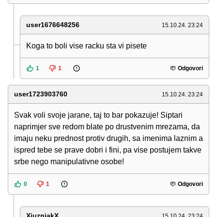
user1676648256
15.10.24. 23:24
Koga to boli vise racku sta vi pisete
1
1
Odgovori
user1723903760
15.10.24. 23:24
Svak voli svoje jarane, taj to bar pokazuje! Siptari
naprimjer sve redom blate po drustvenim mrezama, da
imaju neku prednost protiv drugih, sa imenima laznim a
ispred tebe se prave dobri i fini, pa vise postujem takve
srbe nego manipulativne osobe!
0
1
Odgovori
XjuznjakX
15.10.24. 23:24