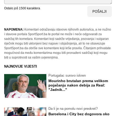
Ostalo još
1500
karaktera
POŠALJI
NAPOMENA:
Komentari odražavaju stavove njihovih autora/ica, a ne nužno
i stavove portala SportSport.ba te portal ne može i neće odgovarati za
sadržaj tih kometara. Komentari koji sadrže vrijeđanja, psovanja i vulgaran
riječnik mogu biti uklonjeni bez najave i objašnjenja, ali to ne obavezuje
SportSport.ba da obriše sve komentare koji krše pravila. Čitanjem prihvatate
mogućnost da među komentarima mogu biti pronađeni sadržaji koji mogu
biti u suprotnosti sa vašim uvjerenjima.
NAJNOVIJE VIJESTI
Portugalac surovo iskren
Mourinho brutalan prema velikom
pojačanju nakon debija za Real:
"Jadnik..."
Da li je na pomolu novi preokret?
Barcelona i City bez dogovora oko