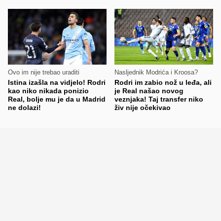
Ovo im nije trebao uraditi
Nasljednik Modrića i Kroosa?
Istina izašla na vidjelo! Rodri
Rodri im zabio nož u leđa, ali
kao niko nikada ponizio
je Real našao novog
Real, bolje mu je da u Madrid
veznjaka! Taj transfer niko
ne dolazi!
živ nije očekivao