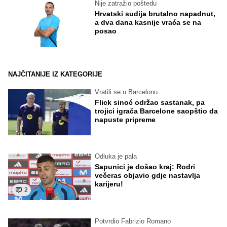
Nije zatražio poštedu
Hrvatski sudija brutalno napadnut,
a dva dana kasnije vraća se na
posao
NAJČITANIJE IZ KATEGORIJE
Vratili se u Barcelonu
Flick sinoć održao sastanak, pa
trojici igrača Barcelone saopštio da
napuste pripreme
Odluka je pala
Sapunici je došao kraj: Rodri
večeras objavio gdje nastavlja
karijeru!
2
Potvrdio Fabrizio Romano