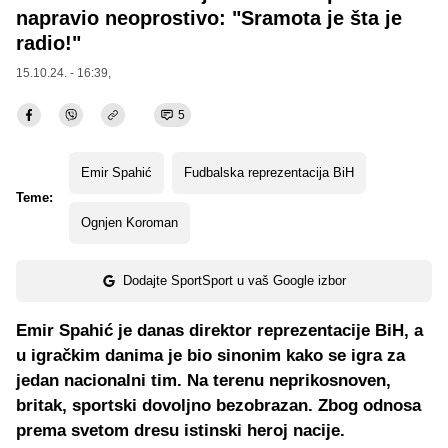
napravio neoprostivo: "Sramota je šta je
radio!"
15.10.24. - 16:39,
5
Emir Spahić
Fudbalska reprezentacija BiH
Teme:
Ognjen Koroman
Dodajte SportSport u vaš Google izbor
Emir Spahić je danas direktor reprezentacije BiH, a
u igračkim danima je bio sinonim kako se igra za
jedan nacionalni tim. Na terenu neprikosnoven,
britak, sportski dovoljno bezobrazan. Zbog odnosa
prema svetom dresu istinski heroj nacije.