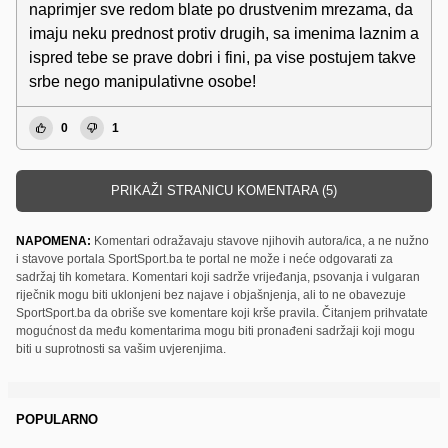
naprimjer sve redom blate po drustvenim mrezama, da
imaju neku prednost protiv drugih, sa imenima laznim a
ispred tebe se prave dobri i fini, pa vise postujem takve
srbe nego manipulativne osobe!
0
1
PRIKAŽI STRANICU KOMENTARA (5)
NAPOMENA:
Komentari odražavaju stavove njihovih autora/ica, a ne nužno
i stavove portala SportSport.ba te portal ne može i neće odgovarati za
sadržaj tih kometara. Komentari koji sadrže vrijeđanja, psovanja i vulgaran
riječnik mogu biti uklonjeni bez najave i objašnjenja, ali to ne obavezuje
SportSport.ba da obriše sve komentare koji krše pravila. Čitanjem prihvatate
mogućnost da među komentarima mogu biti pronađeni sadržaji koji mogu
biti u suprotnosti sa vašim uvjerenjima.
POPULARNO