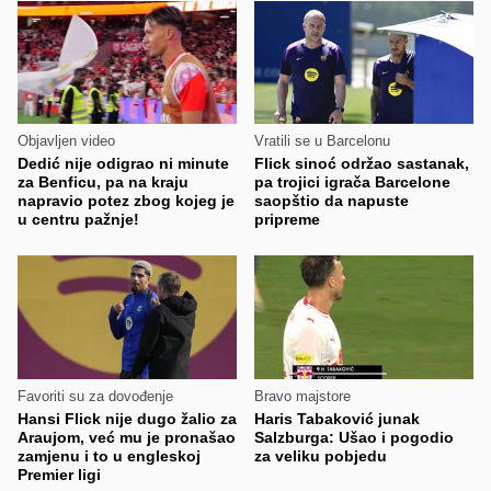
Objavljen video
Vratili se u Barcelonu
Dedić nije odigrao ni minute
Flick sinoć održao sastanak,
za Benficu, pa na kraju
pa trojici igrača Barcelone
napravio potez zbog kojeg je
saopštio da napuste
u centru pažnje!
pripreme
Favoriti su za dovođenje
Bravo majstore
Hansi Flick nije dugo žalio za
Haris Tabaković junak
Araujom, već mu je pronašao
Salzburga: Ušao i pogodio
zamjenu i to u engleskoj
za veliku pobjedu
Premier ligi