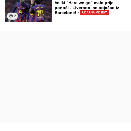
Veliki "Here we go" malo prije
ponoći - Liverpool se pojačao iz
·
Barcelone!
UDARNA VIJEST
2