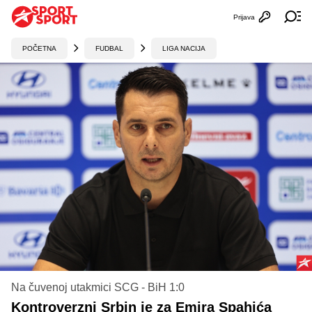
Prijava
Otvori profi
Ot
POČETNA
FUDBAL
LIGA NACIJA
Na čuvenoj utakmici SCG - BiH 1:0
Kontroverzni Srbin je za Emira Spahića