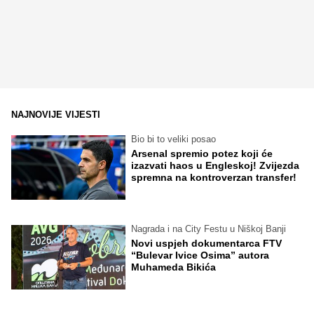
NAJNOVIJE VIJESTI
Bio bi to veliki posao
Arsenal spremio potez koji će
izazvati haos u Engleskoj! Zvijezda
spremna na kontroverzan transfer!
Nagrada i na City Festu u Niškoj Banji
Novi uspjeh dokumentarca FTV
“Bulevar Ivice Osima” autora
Muhameda Bikića