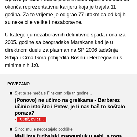
okonča reprezentativnu karijeru koja je trajala 11
godina. Za to vrijeme je odigrao 77 utakmica od kojih
su neke bile velike i nezaboravne.
U kategoriju nezaboravnih definitivno spada i ona iza
2005. godine sa beogradske Marakane kad je u
direktnom duelu za plasman na SP 2006 tadašnja
Srbija i Crna Gora pobijedila Bosnu i Hercegovinu s
minimalnih 1:0.
POVEZANO
Sjetite se meča s Finskom prije tri godine...
(Ponovo) ne učimo na greškama - Barbarez
učinio isto što i Petev, je li nas baš to koštalo
poraza?
·
RIJEČ, DVIJE...
Sinoć mu je nedostajalo podrške
Mali ima fudbalski mangupluk u sebi, a toga