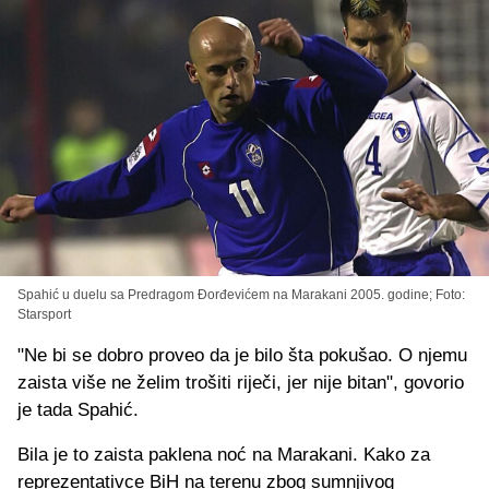
Spahić u duelu sa Predragom Đorđevićem na Marakani 2005. godine; Foto:
Starsport
"Ne bi se dobro proveo da je bilo šta pokušao. O njemu
zaista više ne želim trošiti riječi, jer nije bitan", govorio
je tada Spahić.
Bila je to zaista paklena noć na Marakani. Kako za
reprezentativce BiH na terenu zbog sumnjivog