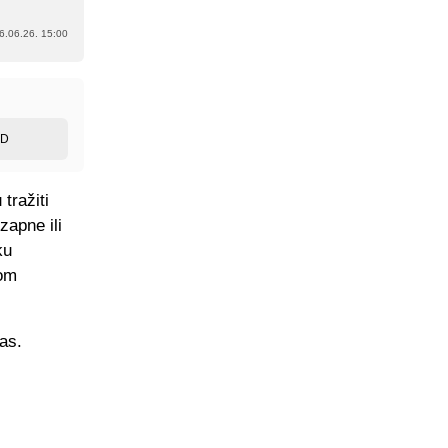
6.06.26. 15:00
ED
tražiti
zapne ili
ku
vom
as.