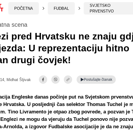
SVJETSKO
POČETNA
FUDBAL
PRVENSTVO
atna scena
zi pred Hrvatsku ne znaju gd
ijezda: U reprezentaciju hitno
n drugi čovjek!
:14,
Midhat Šljivak
Poslušajte
članak
cija Engleske danas počinje put na Svjetskom prvenstvu
je Hrvatska. U posljednji čas selektor Thomas Tuchel je 
tim. Tino Livramento je otpao zbog povrede, a pozvan je
Englezi ne mogu da vjeruju da Tuchel ponovo nije pozva
-Arnolda, a izgovor Fudbalske asocijacije je da ne znaju 