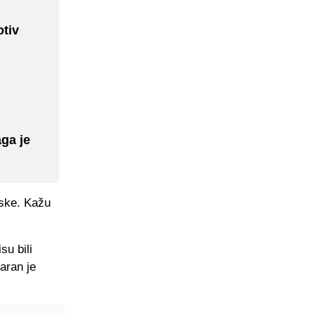
otiv
ga je
eske. Kažu
su bili
aran je