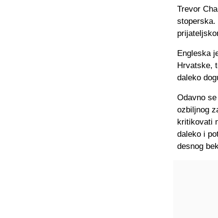
Trevor Chal
stoperska. 
prijateljs
Engleska je
Hrvatske, t
daleko dogu
Odavno se 
ozbiljnog z
kritikovati 
daleko i po
desnog bek