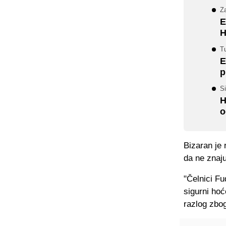
Za
E
H
Tu
E
p
Si
H
o
Bizaran je 
da ne znaju
"Čelnici Fu
sigurni hoć
razlog zbog