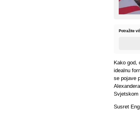
Potražite v
Kako god, 
idealnu for
se pojave p
Alexandera
Svjetskom 
Susret Engl