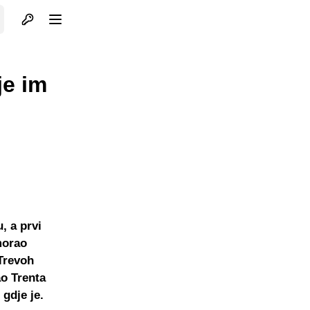
Otvori profil
Otvori meni
je im
, a prvi
morao
 Trevoh
o Trenta
gdje je.