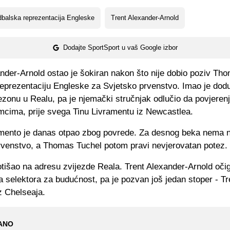
balska reprezentacija Engleske
Trent Alexander-Arnold
Dodajte SportSport u vaš Google izbor
ander-Arnold ostao je šokiran nakon što nije dobio poziv Th
reprezentaciju Engleske za Svjetsko prvenstvo. Imao je dod
zonu u Realu, pa je njemački stručnjak odlučio da povjerenj
cima, prije svega Tinu Livramentu iz Newcastlea.
amento je danas otpao zbog povrede. Za desnog beka nema 
rvenstvo, a Thomas Tuchel potom pravi nevjerovatan potez.
otišao na adresu zvijezde Reala. Trent Alexander-Arnold očig
 selektora za budućnost, pa je pozvan još jedan stoper - T
z Chelseaja.
ANO