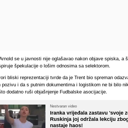
Arnold se u javnosti nije oglašavao nakon objave spiska, a 
spiruje špekulacije o lošim odnosima sa selektorom.
vori bliski reprezentaciji tvrde da je Trent bio spreman odazv
pozivu i da s putnim dokumentima i logistikom ne bi bilo ni
to dodatno ruši objašnjenje Fudbalske asocijacije.
Nestvaran video
Iranka vrijeđala zastavu 'svoje z
Ruskinja joj održala lekciju zbo
nastaje haos!