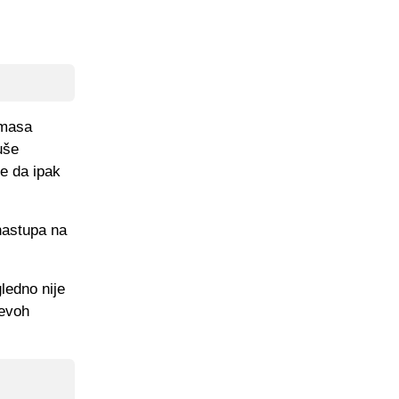
omasa
uše
e da ipak
nastupa na
ledno nije
revoh