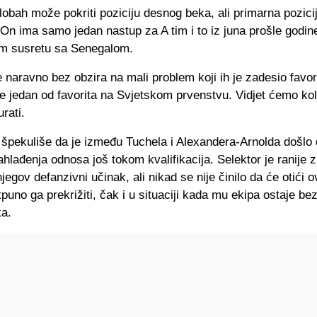
obah može pokriti poziciju desnog beka, ali primarna pozici
On ima samo jedan nastup za A tim i to iz juna prošle godin
kom susretu sa Senegalom.
 naravno bez obzira na mali problem koji ih je zadesio favori
e jedan od favorita na Svjetskom prvenstvu. Vidjet ćemo kol
rati.
špekuliše da je između Tuchela i Alexandera-Arnolda došlo
ahlađenja odnosa još tokom kvalifikacija. Selektor je ranije 
njegov defanzivni učinak, ali nikad se nije činilo da će otići o
tpuno ga prekrižiti, čak i u situaciji kada mu ekipa ostaje be
a.