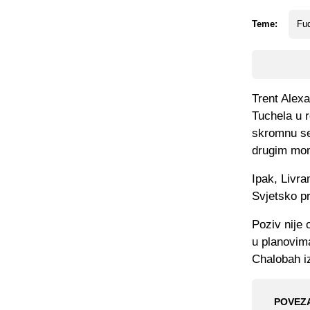
Teme:
Fud
Trent Alex
Tuchela u 
skromnu se
drugim mom
Ipak, Livr
Svjetsko p
Poziv nije 
u planovima
Chalobah i
POVEZ