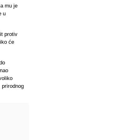
ja mu je
e u
t protiv
iko će
 do
znao
voliko
z prirodnog