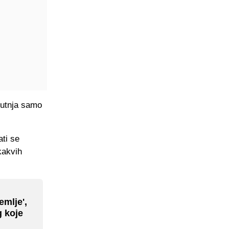
šutnja samo
ati se
kakvih
emlje',
g koje