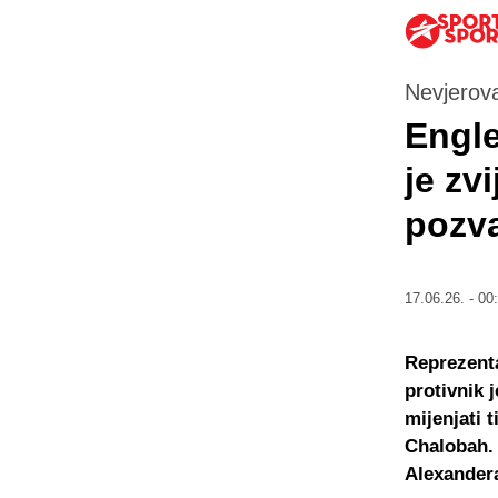
Nevjerov
Engle
je zv
pozva
17.06.26. - 00
Reprezenta
protivnik 
mijenjati 
Chalobah. 
Alexandera