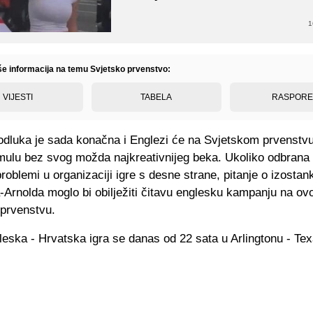
1
iše informacija na temu Svjetsko prvenstvo:
VIJESTI
TABELA
RASPOR
odluka je sada konačna i Englezi će na Svjetskom prvenstvu 
mulu bez svog možda najkreativnijeg beka. Ukoliko odbrana 
roblemi u organizaciji igre s desne strane, pitanje o izostan
-Arnolda moglo bi obilježiti čitavu englesku kampanju na o
prvenstvu.
eska - Hrvatska igra se danas od 22 sata u Arlingtonu - Tex