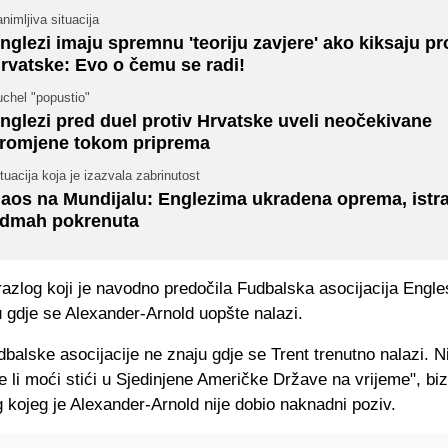
nimljiva situacija
nglezi imaju spremnu 'teoriju zavjere' ako kiksaju pr
rvatske: Evo o čemu se radi!
chel "popustio"
nglezi pred duel protiv Hrvatske uveli neočekivane
romjene tokom priprema
tuacija koja je izazvala zabrinutost
aos na Mundijalu: Englezima ukradena oprema, istra
dmah pokrenuta
razlog koji je navodno predočila Fudbalska asocijacija Engl
 gdje se Alexander-Arnold uopšte nalazi.
dbalske asocijacije ne znaju gdje se Trent trenutno nalazi. Ni
e li moći stići u Sjedinjene Američke Države na vrijeme", biz
 kojeg je Alexander-Arnold nije dobio naknadni poziv.