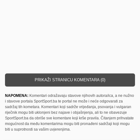
PRIKAŽI STRANICU KOMENTARA (0)
NAPOMENA:
Komentari odražavaju stavove njihovih autora/ica, a ne nužno
i stavove portala SportSport.ba te portal ne može i neće odgovarati za
sadržaj tih kometara. Komentari koji sadrže vrijeđanja, psovanja i vulgaran
riječnik mogu biti uklonjeni bez najave i objašnjenja, ali to ne obavezuje
SportSport.ba da obriše sve komentare koji krše pravila. Čitanjem prihvatate
mogućnost da među komentarima mogu biti pronađeni sadržaji koji mogu
biti u suprotnosti sa vašim uvjerenjima.