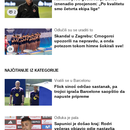
iznenadio procjenom: „Po kvalitetu
smo četvrta ekipa lige“
2
Odlučili su se uraditi to
Skandal u Zagrebu: Crnogorci
upozorili na nepravdu, a onda
potezom tokom himne šokirali sve!
NAJČITANIJE IZ KATEGORIJE
Vratili se u Barcelonu
Flick sinoć održao sastanak, pa
trojici igrača Barcelone saopštio da
napuste pripreme
Odluka je pala
Sapunici je došao kraj: Rodri
večeras objavio gdje nastavlja