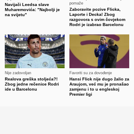
pomaže
Navijači Leedsa slave
Zaboravite pozive Flicka,
Muharemovića: "Najbolji je
Laporte i Decka! Zbog
na svijetu"
razgovora s ovim čovjekom
Rodri je izabrao Barcelonu
Nije zadovoljan
Favoriti su za dovođenje
Realova greška stoljeća?!
Hansi Flick nije dugo žalio za
Zbog jedne rečenice Rodri
Araujom, već mu je pronašao
ide u Barcelonu
zamjenu i to u engleskoj
Premier ligi