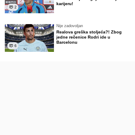
karijeru!
2
Nije zadovoljan
Realova greška stoljeća?! Zbog
jedne rečenice Rodri ide u
Barcelonu
6