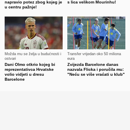
napravio potez zbog kojeg je
s lica velikom Mourinhu!
u centru pažnje!
Možda mu se želja u budućnosti i
Transfer vrijedan oko 50 miliona
ostvari
eura
Dani Olmo otkrio kojeg bi
Zvijezda Barcelone danas
reprezentativca Hrvatske
nazvala Flicka i poručila mu:
volio vidjeti u dresu
"Neću se više vraćati u klub"
Barcelone