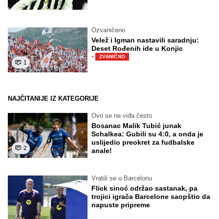
Ozvaničeno
Velež i Igman nastavili saradnju:
Deset Rođenih ide u Konjic
·
ZVANIČNO
1
NAJČITANIJE IZ KATEGORIJE
Ovo se ne viđa često
Bosanac Malik Tubić junak
Schalkea: Gubili su 4:0, a onda je
uslijedio preokret za fudbalske
2
anale!
Vratili se u Barcelonu
Flick sinoć održao sastanak, pa
trojici igrača Barcelone saopštio da
napuste pripreme