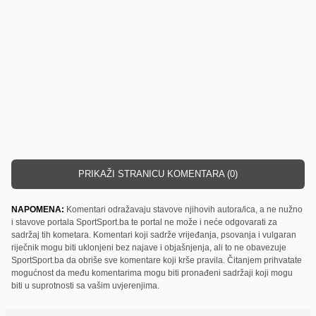
PRIKAŽI STRANICU KOMENTARA (0)
NAPOMENA:
Komentari odražavaju stavove njihovih autora/ica, a ne nužno
i stavove portala SportSport.ba te portal ne može i neće odgovarati za
sadržaj tih kometara. Komentari koji sadrže vrijeđanja, psovanja i vulgaran
riječnik mogu biti uklonjeni bez najave i objašnjenja, ali to ne obavezuje
SportSport.ba da obriše sve komentare koji krše pravila. Čitanjem prihvatate
mogućnost da među komentarima mogu biti pronađeni sadržaji koji mogu
biti u suprotnosti sa vašim uvjerenjima.