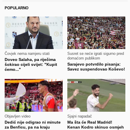
POPULARNO
Čovjek nema namjeru stati
Susret se neće igrati sigurno pred
domaćom publikom
Doveo Salaha, pa riječima
Sarajevo potvrdilo pisanja:
šokirao cijeli svijet: "Kupit
Savez suspendovao Koševo!
ćemo..."
Objavljen video
Sjajni napadač
Dedić nije odigrao ni minute
Ma šta će Real Madrid!
za Benficu, pa na kraju
Kenan Kodro skinuo osmjeh