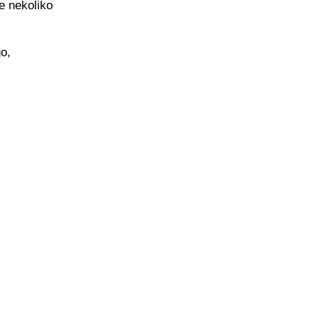
je nekoliko
go,