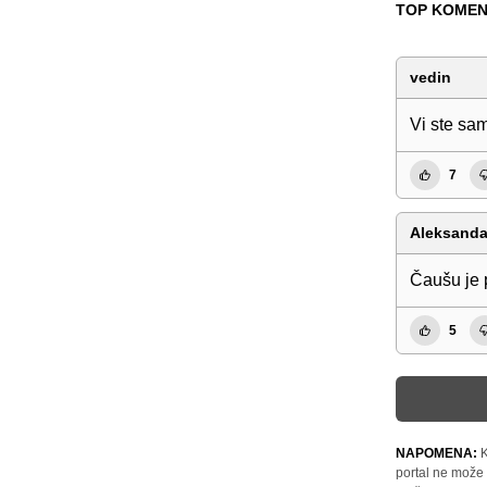
TOP KOMEN
vedin
Vi ste sa
7
Aleksanda
Čaušu je 
5
NAPOMENA:
K
portal ne može 