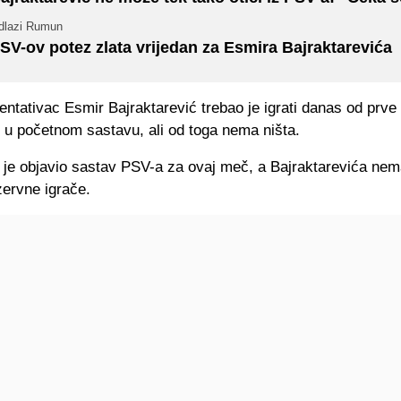
dlazi Rumun
SV-ov potez zlata vrijedan za Esmira Bajraktarevića
ntativac Esmir Bajraktarević trebao je igrati danas od prve 
n u početnom sastavu, ali od toga nema ništa.
 je objavio sastav PSV-a za ovaj meč, a Bajraktarevića nem
zervne igrače.