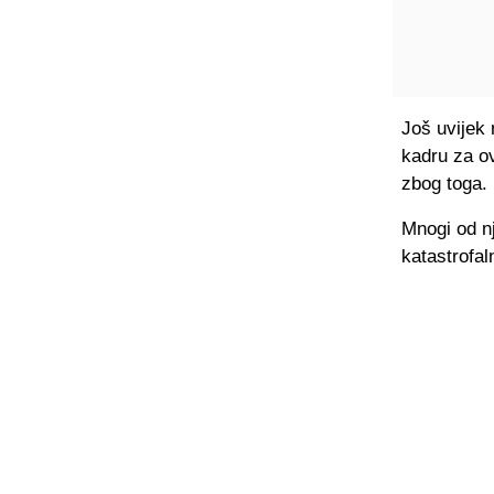
Još uvijek 
kadru za ov
zbog toga.
Mnogi od nj
katastrofa