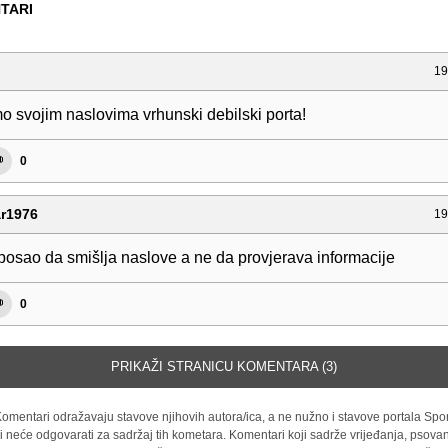
TARI
19
mo svojim naslovima vrhunski debilski porta!
0
r1976
19
posao da smišlja naslove a ne da provjerava informacije
0
PRIKAŽI STRANICU KOMENTARA (3)
omentari odražavaju stavove njihovih autora/ica, a ne nužno i stavove portala Spor
i neće odgovarati za sadržaj tih kometara. Komentari koji sadrže vrijeđanja, psovan