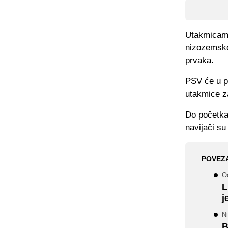
Utakmicama
nizozemsko
prvaka.
PSV će u po
utakmice za
Do početka
navijači su
POVEZ
O
L
j
Ni
B