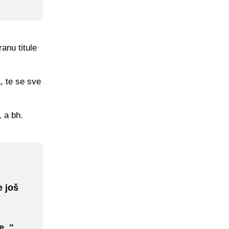
anu titule
, te se sve
 a bh.
e još
e.."