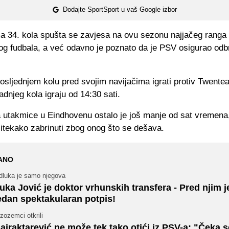
Dodajte SportSport u vaš Google izbor
 34. kola spušta se zavjesa na ovu sezonu najjačeg ranga
g fudbala, a već odavno je poznato da je PSV osigurao odbr
sljednjem kolu pred svojim navijačima igrati protiv Twentea
dnjeg kola igraju od 14:30 sati.
 utakmice u Eindhovenu ostalo je još manje od sat vremena,
 itekako zabrinuti zbog onog što se dešava.
ANO
dluka je samo njegova
uka Jović je doktor vrhunskih transfera - Pred njim j
edan spektakularan potpis!
zozemci otkrili
ajraktarević ne može tek tako otići iz PSV-a: "Čeka s