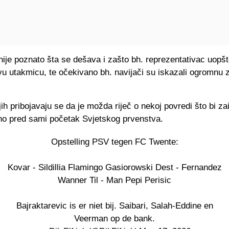
nije poznato šta se dešava i zašto bh. reprezentativac uopšt
u utakmicu, te očekivano bh. navijači su iskazali ogromnu z
ih pribojavaju se da je možda riječ o nekoj povredi što bi zai
lno pred sami početak Svjetskog prvenstva.
Opstelling PSV tegen FC Twente:
Kovar - Sildillia Flamingo Gasiorowski Dest - Fernandez
Wanner Til - Man Pepi Perisic
Bajraktarevic is er niet bij. Saibari, Salah-Eddine en
Veerman op de bank.