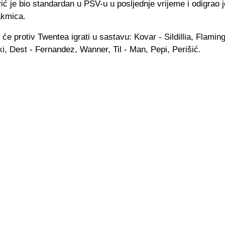
ić je bio standardan u PSV-u u posljednje vrijeme i odigrao 
akmica.
će protiv Twentea igrati u sastavu: Kovar - Sildillia, Flamin
, Dest - Fernandez, Wanner, Til - Man, Pepi, Perišić.