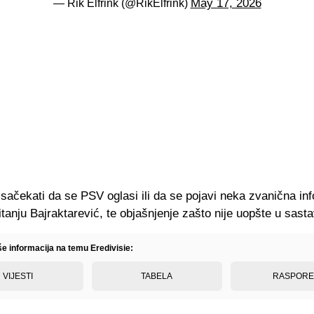
May 17, 2026
— Rik Elfrink (@RikElfrink)
 sačekati da se PSV oglasi ili da se pojavi neka zvanična in
itanju Bajraktarević, te objašnjenje zašto nije uopšte u sast
še informacija na temu Eredivisie:
VIJESTI
TABELA
RASPOR