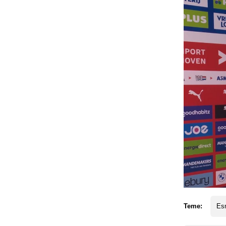
Teme:
Esm