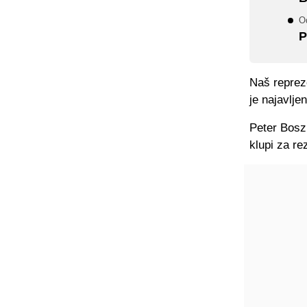
O
P
Naš repreze
je najavlje
Peter Bosz
klupi za re