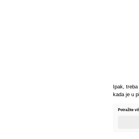
Ipak, treba
kada je u p
Potražite vi