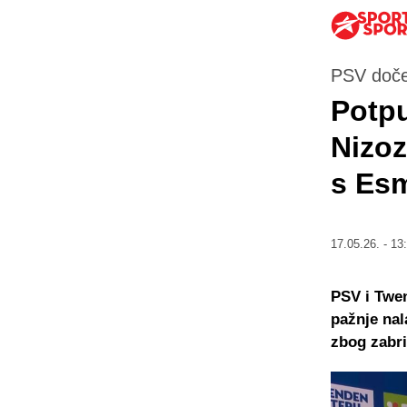
PSV doče
Potpu
Nizoz
s Es
17.05.26. - 13
PSV i Twen
pažnje nal
zbog zabri