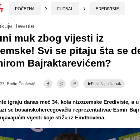
POČETNA
FUDBAL
EREDIVISIE
kuje Twente
ni muk zbog vijesti iz
emske! Svi se pitaju šta se 
mirom Bajraktarevićem?
:37,
Endin Čaušević
Poslušajte
članak
te igraju danas meč 34. kola nizozemske Eredivisie, a u
azi se bosanskohercegovački reprezentativac Esmir Bajr
njavajućih vijesti koje stižu iz Eindhovena.