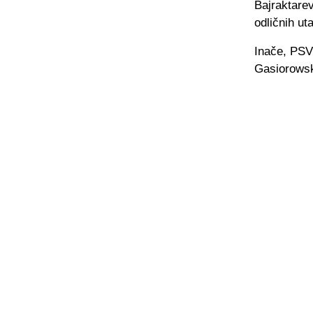
Bajraktarev
odličnih ut
Inače, PSV 
Gasiorowski