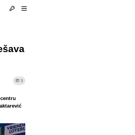
Otvori profil
Otvori meni
dešava
3
 centru
aktarević