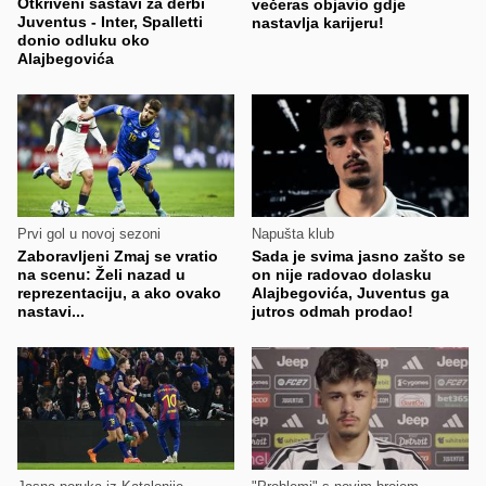
Otkriveni sastavi za derbi
večeras objavio gdje
Juventus - Inter, Spalletti
nastavlja karijeru!
donio odluku oko
Alajbegovića
Prvi gol u novoj sezoni
Napušta klub
Zaboravljeni Zmaj se vratio
Sada je svima jasno zašto se
na scenu: Želi nazad u
on nije radovao dolasku
reprezentaciju, a ako ovako
Alajbegovića, Juventus ga
nastavi...
jutros odmah prodao!