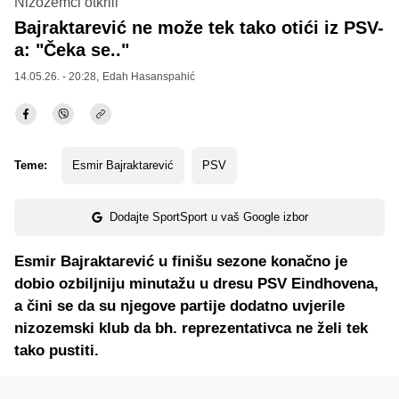
Nizozemci otkrili
Bajraktarević ne može tek tako otići iz PSV-
a: "Čeka se.."
14.05.26. - 20:28,
Edah Hasanspahić
Teme:
Esmir Bajraktarević
PSV
Dodajte SportSport u vaš Google izbor
Esmir Bajraktarević u finišu sezone konačno je
dobio ozbiljniju minutažu u dresu PSV Eindhovena,
a čini se da su njegove partije dodatno uvjerile
nizozemski klub da bh. reprezentativca ne želi tek
tako pustiti.