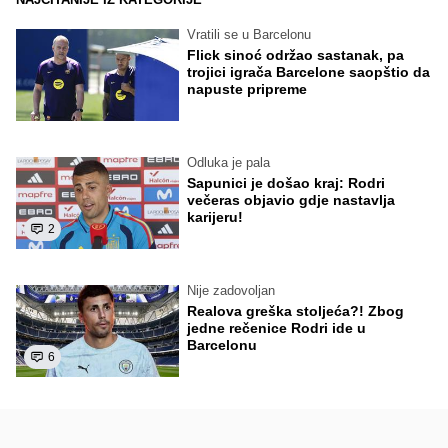
Vratili se u Barcelonu
Flick sinoć održao sastanak, pa
trojici igrača Barcelone saopštio da
napuste pripreme
Odluka je pala
Sapunici je došao kraj: Rodri
večeras objavio gdje nastavlja
karijeru!
2
Nije zadovoljan
Realova greška stoljeća?! Zbog
jedne rečenice Rodri ide u
Barcelonu
6