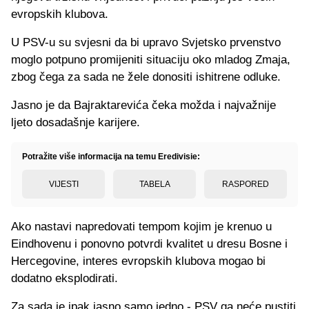
evropskih klubova.
U PSV-u su svjesni da bi upravo Svjetsko prvenstvo
moglo potpuno promijeniti situaciju oko mladog Zmaja,
zbog čega za sada ne žele donositi ishitrene odluke.
Jasno je da Bajraktarevića čeka možda i najvažnije
ljeto dosadašnje karijere.
Potražite više informacija na temu Eredivisie:
VIJESTI
TABELA
RASPORED
Ako nastavi napredovati tempom kojim je krenuo u
Eindhovenu i ponovno potvrdi kvalitet u dresu Bosne i
Hercegovine, interes evropskih klubova mogao bi
dodatno eksplodirati.
Za sada je ipak jasno samo jedno - PSV ga neće pustiti