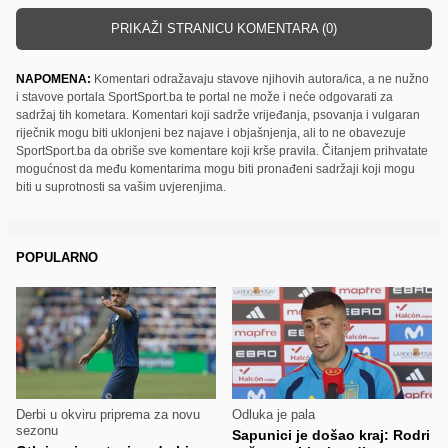
PRIKAŽI STRANICU KOMENTARA (0)
NAPOMENA:
Komentari odražavaju stavove njihovih autora/ica, a ne nužno
i stavove portala SportSport.ba te portal ne može i neće odgovarati za
sadržaj tih kometara. Komentari koji sadrže vrijeđanja, psovanja i vulgaran
riječnik mogu biti uklonjeni bez najave i objašnjenja, ali to ne obavezuje
SportSport.ba da obriše sve komentare koji krše pravila. Čitanjem prihvatate
mogućnost da među komentarima mogu biti pronađeni sadržaji koji mogu
biti u suprotnosti sa vašim uvjerenjima.
POPULARNO
Derbi u okviru priprema za novu
Odluka je pala
sezonu
Sapunici je došao kraj: Rodri