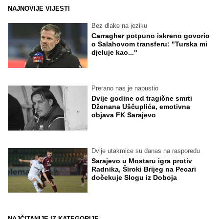
NAJNOVIJE VIJESTI
Bez dlake na jeziku
Carragher potpuno iskreno govorio
o Salahovom transferu: "Turska mi
djeluje kao..."
Prerano nas je napustio
Dvije godine od tragične smrti
Dženana Uščuplića, emotivna
objava FK Sarajevo
Dvije utakmice su danas na rasporedu
Sarajevo u Mostaru igra protiv
Radnika, Široki Brijeg na Pecari
dočekuje Slogu iz Doboja
NAJČITANIJE IZ KATEGORIJE