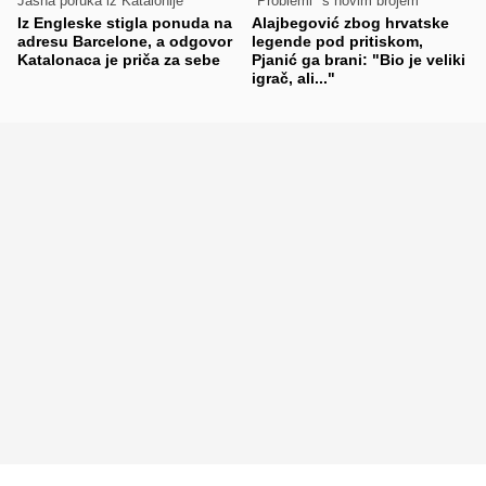
Jasna poruka iz Katalonije
"Problemi" s novim brojem
Iz Engleske stigla ponuda na
Alajbegović zbog hrvatske
adresu Barcelone, a odgovor
legende pod pritiskom,
Katalonaca je priča za sebe
Pjanić ga brani: "Bio je veliki
igrač, ali..."