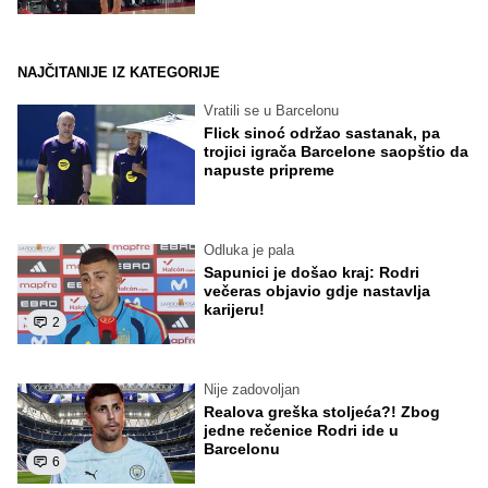
NAJČITANIJE IZ KATEGORIJE
Vratili se u Barcelonu
Flick sinoć održao sastanak, pa
trojici igrača Barcelone saopštio da
napuste pripreme
Odluka je pala
Sapunici je došao kraj: Rodri
večeras objavio gdje nastavlja
karijeru!
2
Nije zadovoljan
Realova greška stoljeća?! Zbog
jedne rečenice Rodri ide u
Barcelonu
6