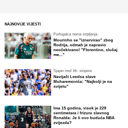
NAJNOVIJE VIJESTI
Portugalca nema strpljenja
Mourinho se "iznervirao" zbog
Rodrija, odmah je napravio
neočekivano! "Florentino, slušaj
me..."
Sjajan meč bh. stopera
Navijači Leedsa slave
Muharemovića: "Najbolji je na
svijetu"
Ima 15 godina, visok je 229
centimetara i frizuru slavnog
Ronalda: Je li ovo buduća NBA
zvijezda?