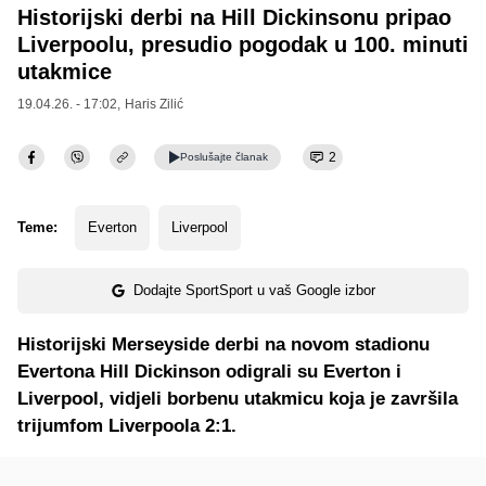
Historijski derbi na Hill Dickinsonu pripao
Liverpoolu, presudio pogodak u 100. minuti
utakmice
19.04.26. - 17:02,
Haris Zilić
2
Poslušajte
članak
Teme:
Everton
Liverpool
Dodajte SportSport u vaš Google izbor
Historijski Merseyside derbi na novom stadionu
Evertona Hill Dickinson odigrali su Everton i
Liverpool, vidjeli borbenu utakmicu koja je završila
trijumfom Liverpoola 2:1.