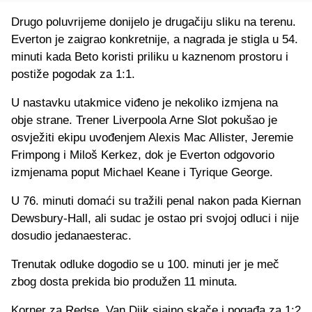
Drugo poluvrijeme donijelo je drugačiju sliku na terenu.
Everton je zaigrao konkretnije, a nagrada je stigla u 54.
minuti kada Beto koristi priliku u kaznenom prostoru i
postiže pogodak za 1:1.
U nastavku utakmice viđeno je nekoliko izmjena na
obje strane. Trener Liverpoola Arne Slot pokušao je
osvježiti ekipu uvođenjem Alexis Mac Allister, Jeremie
Frimpong i Miloš Kerkez, dok je Everton odgovorio
izmjenama poput Michael Keane i Tyrique George.
U 76. minuti domaći su tražili penal nakon pada Kiernan
Dewsbury-Hall, ali sudac je ostao pri svojoj odluci i nije
dosudio jedanaesterac.
Trenutak odluke dogodio se u 100. minuti jer je meč
zbog dosta prekida bio produžen 11 minuta.
Korner za Redse, Van Dijk sjajno skače i pogađa za 1:2