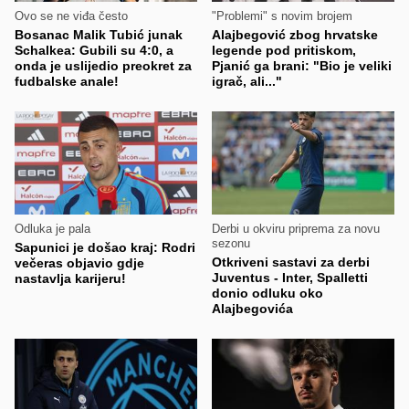
Ovo se ne viđa često
"Problemi" s novim brojem
Bosanac Malik Tubić junak
Alajbegović zbog hrvatske
Schalkea: Gubili su 4:0, a
legende pod pritiskom,
onda je uslijedio preokret za
Pjanić ga brani: "Bio je veliki
fudbalske anale!
igrač, ali..."
Odluka je pala
Derbi u okviru priprema za novu
sezonu
Sapunici je došao kraj: Rodri
Otkriveni sastavi za derbi
večeras objavio gdje
Juventus - Inter, Spalletti
nastavlja karijeru!
donio odluku oko
Alajbegovića