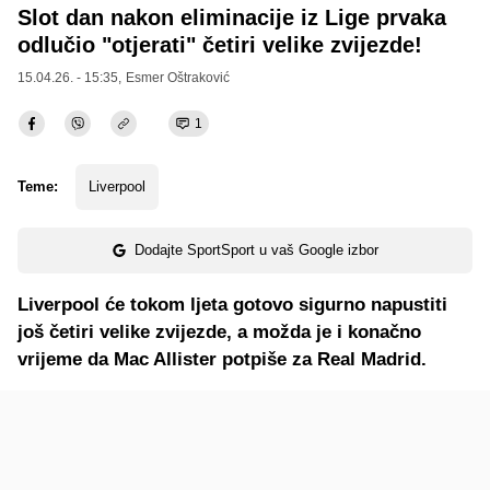
Slot dan nakon eliminacije iz Lige prvaka
odlučio "otjerati" četiri velike zvijezde!
15.04.26. - 15:35,
Esmer Oštraković
1
Teme:
Liverpool
Dodajte SportSport u vaš Google izbor
Liverpool će tokom ljeta gotovo sigurno napustiti
još četiri velike zvijezde, a možda je i konačno
vrijeme da Mac Allister potpiše za Real Madrid.