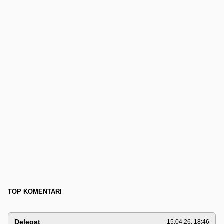
TOP KOMENTARI
Delegat
15.04.26. 18:46