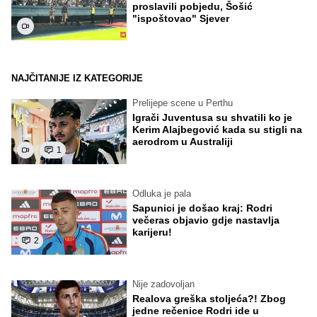
proslavili pobjedu, Šošić
"ispoštovao" Sjever
NAJČITANIJE IZ KATEGORIJE
Prelijepe scene u Perthu
Igrači Juventusa su shvatili ko je
Kerim Alajbegović kada su stigli na
aerodrom u Australiji
1
Odluka je pala
Sapunici je došao kraj: Rodri
večeras objavio gdje nastavlja
karijeru!
2
Nije zadovoljan
Realova greška stoljeća?! Zbog
jedne rečenice Rodri ide u