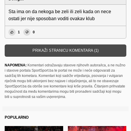
Sta ima on da nekoga be zeli ili zeli kada on nece
ostati jer nije sposoban voditi ovakav klub
1
0
PRIKAŽI STRANICU KOMENTARA (1)
NAPOMENA:
Komentari odražavaju stavove njihovih autora/ica, a ne nužno
i stavove portala SportSport.ba te portal ne može i neće odgovarati za
sadržaj tih kometara. Komentari koji sadrže vrijeđanja, psovanja i vulgaran
riječnik mogu biti uklonjeni bez najave i objašnjenja, ali to ne obavezuje
SportSport.ba da obriše sve komentare koji krše pravila. Čitanjem prihvatate
mogućnost da među komentarima mogu biti pronađeni sadržaji koji mogu
biti u suprotnosti sa vašim uvjerenjima.
POPULARNO