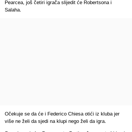
Pearcea, još četiri igrača slijedit će Robertsona i
Salaha.
Očekuje se da će i Federico Chiesa otići iz kluba jer
više ne želi da sjedi na klupi nego želi da igra.