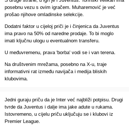
S druge strane, u igri je i Juventus. Torinski velikan ima
posebnu vezu s ovim igračem. Muharemović je već
prošao njihove omladinske selekcije.
Dodatni faktor u cijeloj priči je i činjenica da Juventus
ima pravo na 50% od naredne prodaje. To bi moglo
imati ključnu ulogu u eventualnom transferu.
U međuvremenu, prava 'borba' vodi se i van terena.
Na društvenim mrežama, posebno na X-u, traje
informativni rat između navijača i medija bliskih
klubovima.
Jedni guraju priču da je Inter već najbliži potpisu. Drugi
tvrde da Juventus i dalje ima jake adute u rukama.
Istovremeno, u cijelu priču uključuju se i klubovi iz
Premier League.