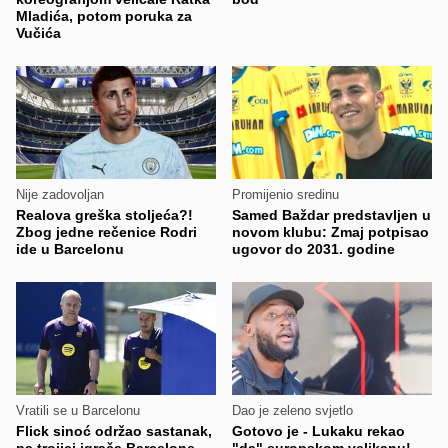
Mladića, potom poruka za
Vučića
Nije zadovoljan
Promijenio sredinu
Realova greška stoljeća?!
Samed Baždar predstavljen u
Zbog jedne rečenice Rodri
novom klubu: Zmaj potpisao
ide u Barcelonu
ugovor do 2031. godine
Vratili se u Barcelonu
Dao je zeleno svjetlo
Flick sinoć održao sastanak,
Gotovo je - Lukaku rekao
pa trojici igrača Barcelone
"da" europskom velikanu!