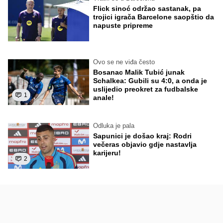
Flick sinoć održao sastanak, pa
trojici igrača Barcelone saopštio da
napuste pripreme
Ovo se ne viđa često
Bosanac Malik Tubić junak
Schalkea: Gubili su 4:0, a onda je
uslijedio preokret za fudbalske
1
anale!
Odluka je pala
Sapunici je došao kraj: Rodri
večeras objavio gdje nastavlja
karijeru!
2