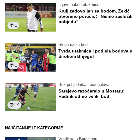
Izjave nakon utakmice
Krulj zadovoljan sa bodom, Zekić
otvoreno poručio: "Nismo zaslužili
pobjedu"
1
Sloga uzela bod
Tvrda utakmica i podjela bodova u
Širokom Brijegu!
1
Bez pobjednika i bez golova
Sarajevo razočaralo u Mostaru:
Radnik odnio veliki bod
19
NAJČITANIJE IZ KATEGORIJE
Vratili se u Barcelonu