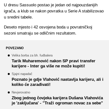
U dresu Sassuolo postao je jedan od najpouzdanijih
igrača, a klub se nakon povratka u Serie A stabilizovao
u sredini tabele.
Deseto mjesto i 42 osvojena boda u povratničkoj
sezoni smatraju se odličnim rezultatom.
POVEZANO
Velika borba za bh. fudbalera
Tarik Muharemović nakon SP pravi transfer
karijere - Inter ga više ne može kupiti!
Sjajni napadač
Poznato je gdje Vlahović nastavlja karijeru, ali i
koliko će zarađivati!
Nevjerovatno
Zbog jednog čovjeka karijera Dušana Vlahovića
je 'zaključana' - "Traži ogroman novac za sebe"