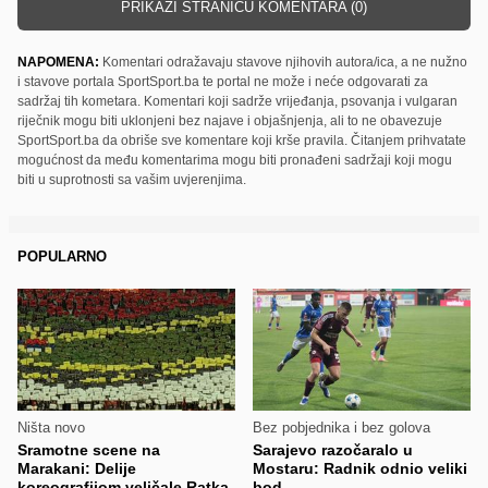
PRIKAŽI STRANICU KOMENTARA (0)
NAPOMENA:
Komentari odražavaju stavove njihovih autora/ica, a ne nužno
i stavove portala SportSport.ba te portal ne može i neće odgovarati za
sadržaj tih kometara. Komentari koji sadrže vrijeđanja, psovanja i vulgaran
riječnik mogu biti uklonjeni bez najave i objašnjenja, ali to ne obavezuje
SportSport.ba da obriše sve komentare koji krše pravila. Čitanjem prihvatate
mogućnost da među komentarima mogu biti pronađeni sadržaji koji mogu
biti u suprotnosti sa vašim uvjerenjima.
POPULARNO
Ništa novo
Bez pobjednika i bez golova
Sramotne scene na
Sarajevo razočaralo u
Marakani: Delije
Mostaru: Radnik odnio veliki
koreografijom veličale Ratka
bod